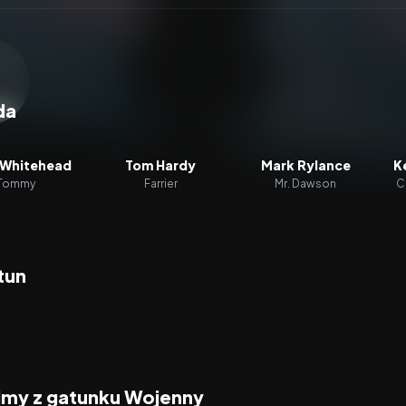
zacz wideo:
Dunkierka
da
 Whitehead
Tom Hardy
Mark Rylance
K
Tommy
Farrier
Mr. Dawson
C
tun
ilmy z gatunku Wojenny