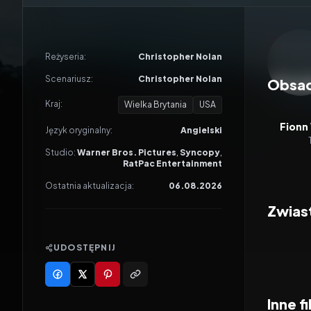
Odtwar
Reżyseria:
Christopher Nolan
Scenariusz:
Christopher Nolan
Obsa
Kraj:
Wielka Brytania
USA
Fionn
Język oryginalny:
Angielski
Studio:
Warner Bros. Pictures
,
Syncopy
,
RatPac Entertainment
Ostatnia aktualizacja:
06.08.2026
Zwias
UDOSTĘPNIJ
Inne f