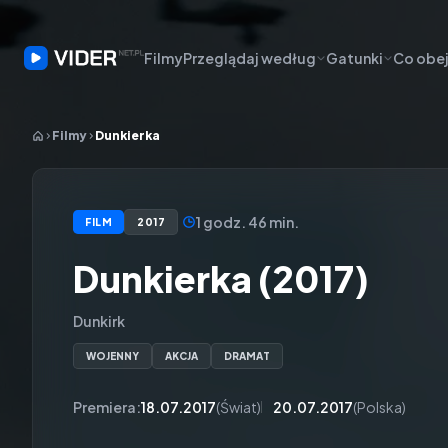
Filmy
Przeglądaj według
Gatunki
Co obej
Filmy
Dunkierka
1 godz. 46 min.
FILM
2017
Dunkierka (2017)
Dunkirk
WOJENNY
AKCJA
DRAMAT
Premiera:
18.07.2017
(Świat)
20.07.2017
(Polska)