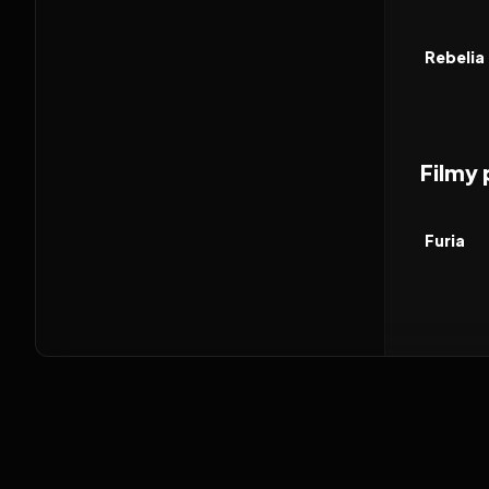
2026
FILM
Rebelia
Filmy
2014
FILM
Furia