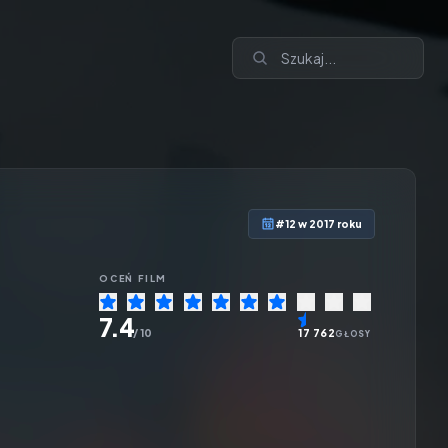
#12 w 2017 roku
OCEŃ
FILM
7.4
/ 10
17 762
GŁOSY