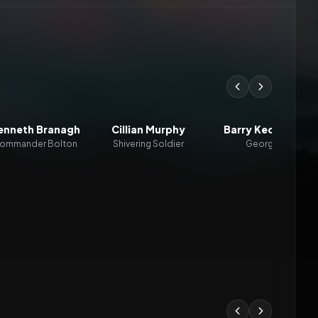
enneth Branagh
Cillian Murphy
Barry Keoghan
ommander Bolton
Shivering Soldier
George