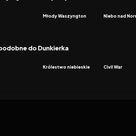
2026
8.2
2026
FILM
FILM
Młody Waszyngton
Niebo nad Nor
 podobne do Dunkierka
7.5
2005
7.1
2024
FILM
FILM
Królestwo niebieskie
Civil War