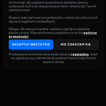
technologii, aby zapewnić prawidłowe działanie serwisu, 
analizować ruch oraz dopasowywać treści i reklamy do Twoich 
zainteresowań.
Możesz zaakceptować wszystkie pliki cookies lub odrzucić ich 
użycie (z wyjątkiem niezbędnych).
Klikając 'Akceptuj wszystkie', wyrażasz zgodę na używanie 
plików cookie. Więcej informacji znajdziesz w naszej 
polityce 
prywatności
.
AKCEPTUJ WSZYSTKIE
NIE ZGADZAM SIĘ
Przebywanie na stronie oznacza akceptację 
regulaminu
. Jeżeli 
nie zgadzasz się z jakimkolwiek punktem musisz natychmiast 
opuścić stronę.
Dołącz do grona prawdziwych