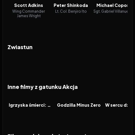
Scott Adkins
Peter Shinkoda
Michael Copon
Wing Commander
Lt. Col. Benjiro Ito
Sgt. Gabriel Villanueva
James Wright
Zwiastun
Inne filmy z gatunku Akcja
2026
2026
2026
FILM
FILM
FILM
Igrzyska śmierci: Wschód słońca w dniu dożynek
Godzilla Minus Zero
W sercu dzic