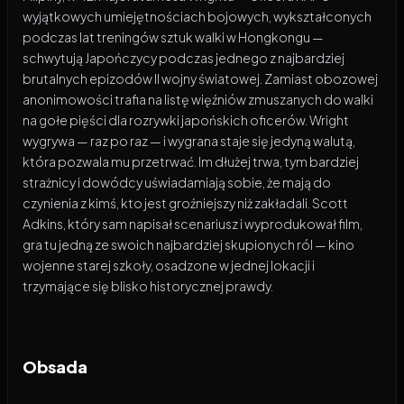
wyjątkowych umiejętnościach bojowych, wykształconych
podczas lat treningów sztuk walki w Hongkongu —
schwytują Japończycy podczas jednego z najbardziej
brutalnych epizodów II wojny światowej. Zamiast obozowej
anonimowości trafia na listę więźniów zmuszanych do walki
na gołe pięści dla rozrywki japońskich oficerów. Wright
wygrywa — raz po raz — i wygrana staje się jedyną walutą,
która pozwala mu przetrwać. Im dłużej trwa, tym bardziej
strażnicy i dowódcy uświadamiają sobie, że mają do
czynienia z kimś, kto jest groźniejszy niż zakładali. Scott
Adkins, który sam napisał scenariusz i wyprodukował film,
gra tu jedną ze swoich najbardziej skupionych ról — kino
wojenne starej szkoły, osadzone w jednej lokacji i
trzymające się blisko historycznej prawdy.
Obsada