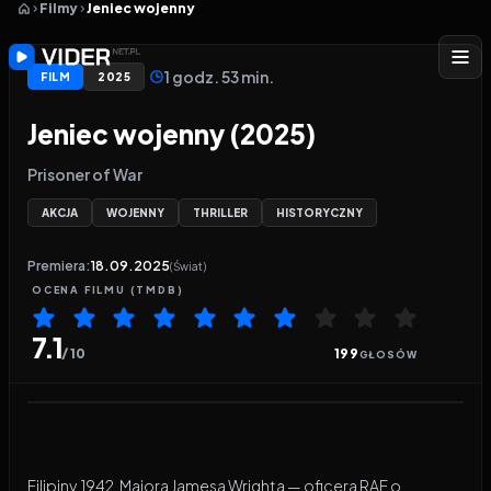
Filmy
Jeniec wojenny
1 godz. 53 min.
FILM
2025
Jeniec wojenny (2025)
Prisoner of War
AKCJA
WOJENNY
THRILLER
HISTORYCZNY
Premiera:
18.09.2025
(Świat)
OCENA
FILMU
(TMDB)
7.1
/ 10
199
GŁOSÓW
Odtwarzacz wideo:
Jeniec wojenny
Filipiny, 1942. Majora Jamesa Wrighta — oficera RAF o