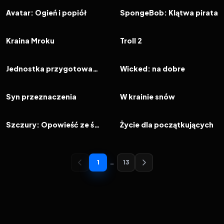
FILM
FILM
Avatar: Ogień i popiół
SpongeBob: Klątwa pirata
2025
6.7
2025
6.4
FILM
FILM
Kraina Mroku
Troll 2
2025
6.8
2025
6.6
FILM
FILM
Jednostka przygotowawcza - Operacja: Śnieżna kula
Wicked: na dobre
2025
6.0
2025
7.0
FILM
FILM
Syn przeznaczenia
W krainie snów
2025
5.4
2025
6.0
FILM
FILM
Szczury: Opowieść ze świata Wiedźmina
Życie dla początkujących
1
…
13