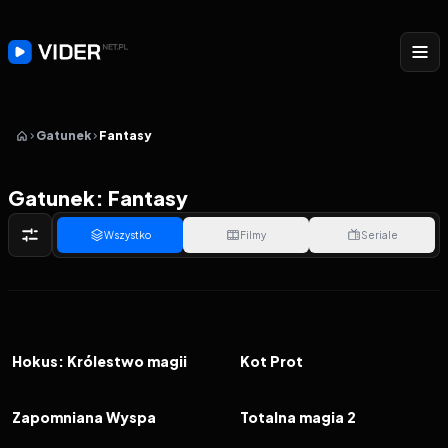
Gatunek
Fantasy
Gatunek: Fantasy
Wszystko
Filmy
Seriale
2026
2026
FILM
FILM
Hokus: Królestwo magii
Kot Prot
2026
2026
FILM
FILM
Zapomniana Wyspa
Totalna magia 2
2026
9.3
2026
7.6