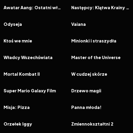
FILM
FILM
Awatar Aang: Ostatni władca wiatru
Następcy: Klątwa Krainy Czarów
2026
8.0
2026
5.9
FILM
FILM
Odyseja
Vaiana
2026
7.0
2026
6.4
FILM
FILM
Ktoś we mnie
Minionki i straszydła
2026
7.2
2026
4.6
FILM
FILM
Władcy Wszechświata
Master of the Universe
2026
7.9
2026
8.9
FILM
FILM
Mortal Kombat II
W cudzej skórze
2026
8.3
2026
6.2
FILM
FILM
Super Mario Galaxy Film
Drzewo magii
2026
6.4
2026
6.1
FILM
FILM
Misja: Pizza
Panna młoda!
2026
6.0
2026
7.0
FILM
FILM
Orzełek Iggy
Zmiennokształtni 2
2025
7.6
2025
6.8