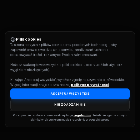
Pliki cookies
Ta strona korzysta z plików cookies oraz podobnych technologii, aby 
zapewnić prawidłowe działanie serwisu, analizować ruch oraz 
dopasowywać treści i reklamy do Twoich zainteresowań.
Możesz zaakceptować wszystkie pliki cookies lub odrzucić ich użycie (z 
wyjątkiem niezbędnych).
Klikając 'Akceptuj wszystkie', wyrażasz zgodę na używanie plików cookie. 
Więcej informacji znajdziesz w naszej 
polityce prywatności
.
AKCEPTUJ WSZYSTKIE
NIE ZGADZAM SIĘ
Przebywanie na stronie oznacza akceptację 
regulaminu
. Jeżeli nie zgadzasz się z 
jakimkolwiek punktem musisz natychmiast opuścić stronę.