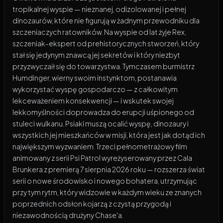
tropikalnej wyspie — nieznanej, odizolowanej i pełnej
dinozaurów, które nie figurują w żadnym przewodniku dla
szczeniaczych ratowników. Na wyspie od lat żyje Rex,
szczeniak-ekspert od prehistorycznych stworzeń, który
stał się jedynym znawcą jej sekretów i który niezbyt
przyzwyczaił się do towarzystwa. Tymczasem burmistrz
Humdinger, wierny swoim instynktom, postanawia
wykorzystać wyspę gospodarczo — z całkowitym
lekceważeniem konsekwencji — i wskutek swojej
lekkomyślności doprowadza do erupcji uśpionego od
stuleci wulkanu. Psiaki muszą ocalić wyspę, dinozaury i
wszystkich jej mieszkańców w misji, która jest jak dotąd ich
największym wyzwaniem. Trzeci pełnometrażowy film
animowany z serii Psi Patrol wyreżyserowany przez Cala
Brunkera z premierą 7 sierpnia 2026 roku — rozszerza świat
serii o nowe środowisko i nowego bohatera, utrzymując
przy tym rytm, który widzowie w każdym wieku ze znanych
poprzednich odsłon kojarzą z czystą przygodą i
niezawodnością drużyny Chase'a.