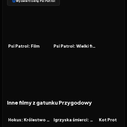
Wyświetl serię Psi Patrol
2021
7.3
2023
6.9
FILM
FILM
Psi Patrol: Film
Psi Patrol: Wielki film
Inne filmy z gatunku Przygodowy
2026
2026
2026
FILM
FILM
FILM
Hokus: Królestwo magii
Igrzyska śmierci: Wschód słońca w dniu dożynek
Kot Prot