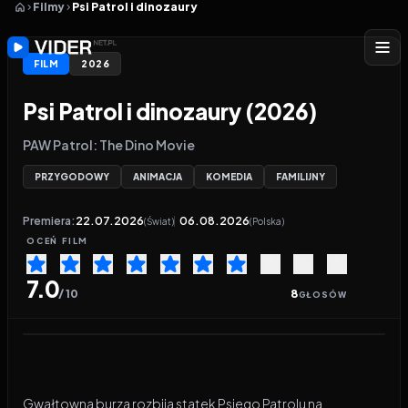
Filmy
Psi Patrol i dinozaury
FILM
2026
Psi Patrol i dinozaury (2026)
PAW Patrol: The Dino Movie
PRZYGODOWY
ANIMACJA
KOMEDIA
FAMILIJNY
Premiera:
22.07.2026
06.08.2026
(Świat)
(Polska)
OCEŃ
FILM
7.0
/ 10
8
GŁOSÓW
Odtwarzacz wideo:
Psi Patrol i dinozaury
Gwałtowna burza rozbija statek Psiego Patrolu na