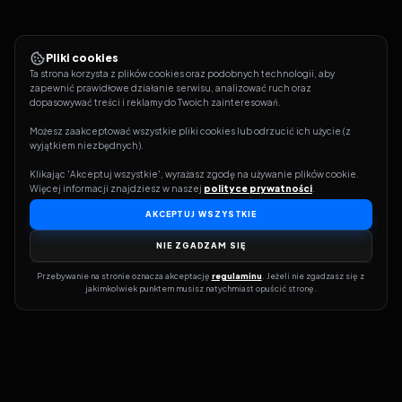
Pliki cookies
Ta strona korzysta z plików cookies oraz podobnych technologii, aby 
zapewnić prawidłowe działanie serwisu, analizować ruch oraz 
dopasowywać treści i reklamy do Twoich zainteresowań.
Możesz zaakceptować wszystkie pliki cookies lub odrzucić ich użycie (z 
wyjątkiem niezbędnych).
Klikając 'Akceptuj wszystkie', wyrażasz zgodę na używanie plików cookie. 
Więcej informacji znajdziesz w naszej 
polityce prywatności
.
AKCEPTUJ WSZYSTKIE
NIE ZGADZAM SIĘ
Przebywanie na stronie oznacza akceptację 
regulaminu
. Jeżeli nie zgadzasz się z 
jakimkolwiek punktem musisz natychmiast opuścić stronę.