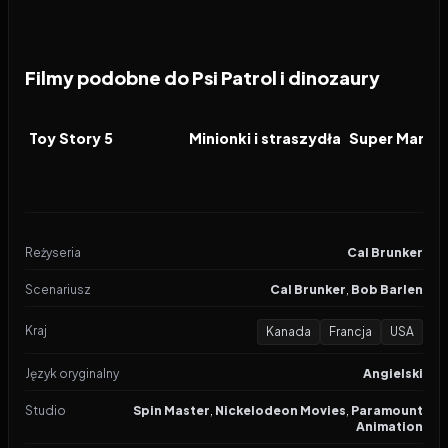
Filmy podobne do Psi Patrol i dinozaury
2026
7.4
2026
6.4
2026
FILM
FILM
FILM
Toy Story 5
Minionki i straszydła
Reżyseria
Cal Brunker
Scenariusz
Cal Brunker
,
Bob Barlen
Kraj
Kanada
Francja
USA
Język oryginalny
Angielski
Studio
Spin Master
,
Nickelodeon Movies
,
Paramount
Animation