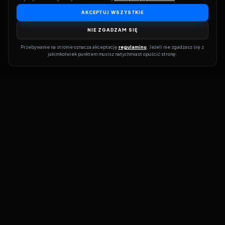
AKCEPTUJ WSZYSTKIE
NIE ZGADZAM SIĘ
Przebywanie na stronie oznacza akceptację 
regulaminu
. Jeżeli nie zgadzasz się z 
jakimkolwiek punktem musisz natychmiast opuścić stronę.
Dołącz do grona prawdziwych kinomanów! Vider to Twoja brama
do świata filmów i seriali online. Dzięki wyszukiwarce do której
możesz otrzymać dostęp poprzez naszą stronę zawsze będziesz
wiedział, gdzie znaleźć najnowsze produkcje i gdzie obejrzeć cały
film lub serial online.
Nie trać czasu na przeszukiwanie stron takich jak Zalukaj, Filman,
eKino czy CDA. Z Viderem i wyszukiwarką szybko sprawdzisz
dostępność filmów na najlepszych serwisach VOD, takich jak