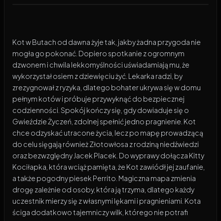
Odtwarzacz wideo:
Kot w butach: Ostatnie życzen
Kot w Butach od dawna żyje tak, jakby żadna przygoda nie
mogła go pokonać. Dopiero spotkanie z ogromnym
dzwonem i chwila lekkomyślności uświadamiają mu, że
wykorzystał osiem z dziewięciu żyć. Lekarka radzi, by
zrezygnował z ryzyka, dlatego bohater ukrywa się w domu
pełnym kotów i próbuje przywyknąć do bezpiecznej
codzienności. Spokój kończy się, gdy dowiaduje się o
Gwieździe Życzeń, zdolnej spełnić jedno pragnienie. Kot
chce odzyskać utracone życia, lecz po mapę prowadzącą
do celu sięgają również Złotowłosa z rodziną niedźwiedzi
oraz bezwzględny Jacek Placek. Do wyprawy dołącza Kitty
Kociłapka, która wciąż pamięta, że Kot zawiódł jej zaufanie,
a także pogodny piesek Perrito. Magiczna mapa zmienia
drogę zależnie od osoby, która ją trzyma, dlatego każdy
uczestnik mierzy się z własnymi lękami i pragnieniami. Kota
ściga dodatkowo tajemniczy wilk, którego nie potrafi