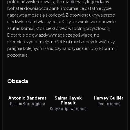
pokonać zwykłą brawurą. Po raz pierwszy legendarny
bohater doświadcza paniki i rozumie, że ostatnie życie
naprawdę może się skończyć. Złotowłosa ukrywa przed
niedźwiedziami własny cel, a Kitty nie zamierza ponownie
zaufać komuś, kto uciekł przed wspólną przyszłością.
Dotarcie do gwiazdy wymaga czegoś więcej niż
szermierczych umiejętności. Kot musi zdecydować, czy
pragnie kolejnych szans, czy nauczy się cenić tę, która mu
pozostała.
Obsada
Antonio Banderas
Salma Hayek
Harvey Guillén
Pinault
Puss in Boots (głos)
Perrito (głos)
Kitty Softpaws (głos)