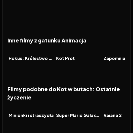
Inne filmy z gatunku Animacja
2026
2026
2026
FILM
FILM
FILM
Hokus: Królestwo magii
Kot Prot
Zapomniana 
Filmy podobne do Kot w butach: Ostatnie
życzenie
2026
6.4
2026
8.3
2024
FILM
FILM
FILM
Minionki i straszydła
Super Mario Galaxy Film
Vaiana 2