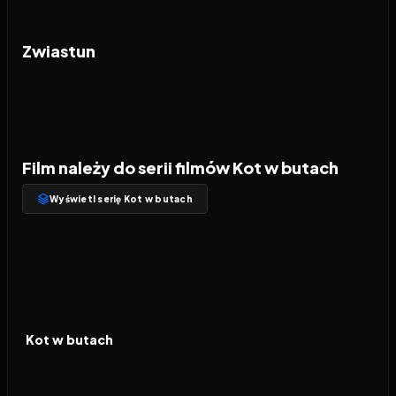
Zwiastun
Film należy do serii filmów Kot w butach
Wyświetl serię Kot w butach
2011
6.6
FILM
Kot w butach