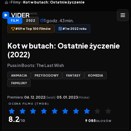
Filmy
Kot w butach: Ostatnie życzenie
1 godz. 43 min.
FILM
2022
#59 w Top 100 Filmów
#1 w 2022 roku
Kot w butach: Ostatnie życzenie
(2022)
Puss in Boots: The Last Wish
ANIMACJA
PRZYGODOWY
FANTASY
KOMEDIA
FAMILIJNY
Premiera:
06.12.2022
05.01.2023
(Świat)
(Polska)
OCENA
FILMU
(TMDB)
8.2
/ 10
9 085
GŁOSÓW