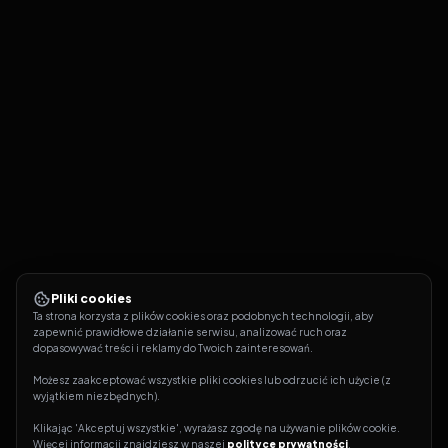
Pliki cookies
Ta strona korzysta z plików cookies oraz podobnych technologii, aby 
zapewnić prawidłowe działanie serwisu, analizować ruch oraz 
dopasowywać treści i reklamy do Twoich zainteresowań.
Możesz zaakceptować wszystkie pliki cookies lub odrzucić ich użycie (z 
wyjątkiem niezbędnych).
Klikając 'Akceptuj wszystkie', wyrażasz zgodę na używanie plików cookie. 
Więcej informacji znajdziesz w naszej 
polityce prywatności
.