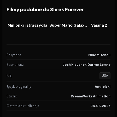
Filmy podobne do Shrek Forever
2026
6.4
2026
8.3
2024
FILM
FILM
FILM
Minionki i straszydła
Super Mario Galaxy Film
Vaiana 2
Reżyseria
Mike Mitchell
Scenariusz
Josh Klausner
,
Darren Lemke
Kraj
USA
Język oryginalny
Angielski
Studio
DreamWorks Animation
Ostatnia aktualizacja
08.08.2026