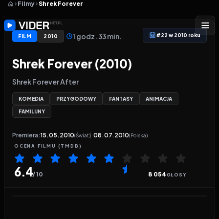
Filmy
Shrek Forever
1 godz. 33 min.
#22 w 2010 roku
FILM
2010
Shrek Forever (2010)
Shrek Forever After
KOMEDIA
PRZYGODOWY
FANTASY
ANIMACJA
FAMILIJNY
Premiera:
15.05.2010
08.07.2010
(Świat)
(Polska)
OCENA
FILMU
(TMDB)
6.4
/ 10
8 054
GŁOSY
Odtwarzacz wideo:
Shrek Forever