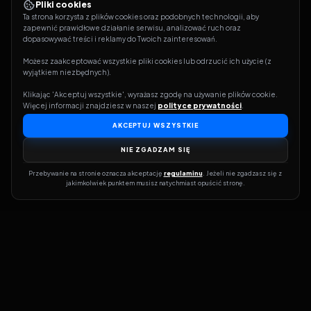
Pliki cookies
Ta strona korzysta z plików cookies oraz podobnych technologii, aby 
zapewnić prawidłowe działanie serwisu, analizować ruch oraz 
dopasowywać treści i reklamy do Twoich zainteresowań.
Możesz zaakceptować wszystkie pliki cookies lub odrzucić ich użycie (z 
wyjątkiem niezbędnych).
Klikając 'Akceptuj wszystkie', wyrażasz zgodę na używanie plików cookie. 
Więcej informacji znajdziesz w naszej 
polityce prywatności
.
AKCEPTUJ WSZYSTKIE
NIE ZGADZAM SIĘ
Przebywanie na stronie oznacza akceptację 
regulaminu
. Jeżeli nie zgadzasz się z 
jakimkolwiek punktem musisz natychmiast opuścić stronę.
Dołącz do grona prawdziwych kinomanów! Vider to Twoja brama