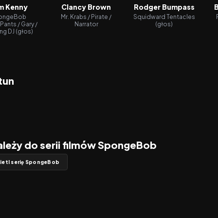
m Kenny
Clancy Brown
Rodger Bumpass
B
ongeBob
Mr. Krabs / Pirate /
Squidward Tentacles
ants / Gary /
Narrator
(głos)
ng DJ (głos)
tun
ależy do serii filmów SpongeBob
ietl serię SpongeBob