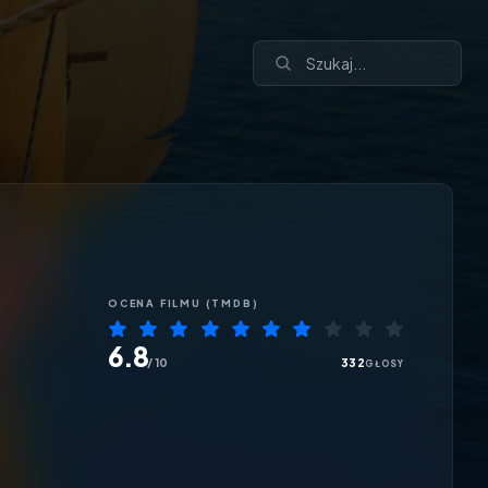
OCENA
FILMU
(TMDB)
6.8
/ 10
332
GŁOSY