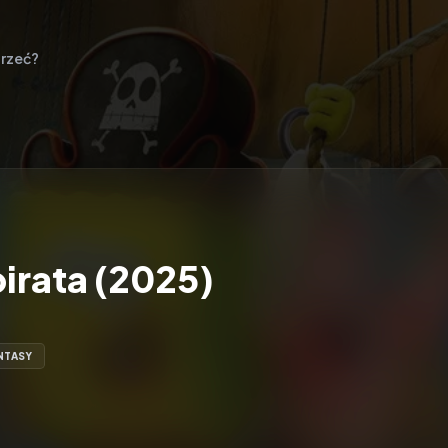
rzeć?
irata (2025)
NTASY