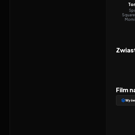
To
Sp
SquareP
Morni
Zwias
Film n
Wyśw