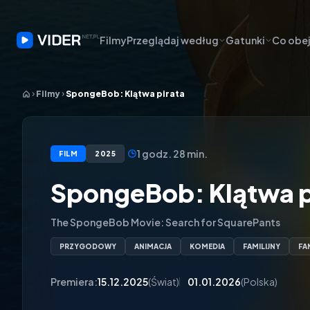
Filmy
Przeglądaj według
Gatunki
Co obej
Filmy
SpongeBob: Klątwa pirata
1 godz. 28 min.
FILM
2025
SpongeBob: Klątwa p
The SpongeBob Movie: Search for SquarePants
PRZYGODOWY
ANIMACJA
KOMEDIA
FAMILIJNY
FA
Premiera:
15.12.2025
(Świat)
01.01.2026
(Polska)