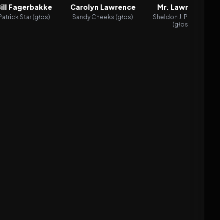
ill Fagerbakke
Carolyn Lawrence
Mr. Lawrence
Patrick Star (głos)
Sandy Cheeks (głos)
Sheldon J. Plankton
(głos)