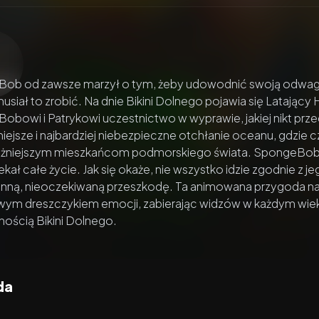
zacz wideo:
SpongeBob: Klątwa pirata
ob od zawsze marzył o tym, żeby udowodnić swoją odwagę —
usiał to zrobić. Na dnie Bikini Dolnego pojawia się Latający
bowi i Patrykowi uczestnictwo w wyprawie, jakiej nikt przed
iejsze i najbardziej niebezpieczne otchłanie oceanu, gdzie c
żniejszym mieszkańcom podmorskiego świata. SpongeBob nie 
ekał całe życie. Jak się okaże, nie wszystko idzie zgodnie z 
inną, nieoczekiwaną przeszkodę. Ta animowana przygoda naj
wym dreszczykiem emocji, zabierając widzów w każdym wieku
ością Bikini Dolnego.
da