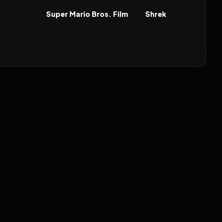
FILM
FILM
Super Mario Bros. Film
Shrek