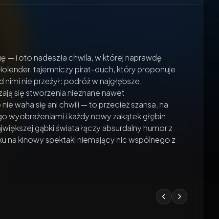
 i oto nadeszła chwila, w której naprawdę
 Holender, tajemniczy pirat-duch, który proponuje
 nimi nie przeżył: podróż w najgłębsze,
zają się stworzenia nieznane nawet
waha się ani chwili — to przecież szansa, na
jego wyobrażeniami i każdy nowy zakątek głębin
większej gąbki świata łączy absurdalny humor z
 na kinowy spektakl niemający nic wspólnego z