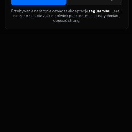
Przebywanie na stronie oznacza akceptację 
regulaminu
. Jeżeli 
nie zgadzasz się z jakimkolwiek punktem musisz natychmiast 
opuścić stronę.
Dołącz do grona prawdziwych
kinomanów! Vider to Twoja brama do
świata filmów i seriali online. Dzięki
wyszukiwarce do której możesz otrzymać
dostęp poprzez naszą stronę zawsze
będziesz wiedział, gdzie znaleźć najnowsze
produkcje i gdzie obejrzeć cały film lub
serial online.
Nie trać czasu na przeszukiwanie stron