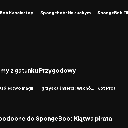
7.1
2015
6.1
2020
FILM
FILM
SpongeBob Kanciastoporty
Spongebob: Na suchym lądzie
filmy z gatunku Przygodowy
2026
2026
FILM
FILM
Królestwo magii
Igrzyska śmierci: Wschód słońca w dniu dożynek
Kot Prot
 podobne do SpongeBob: Klątwa pirata
6.4
2026
8.3
2024