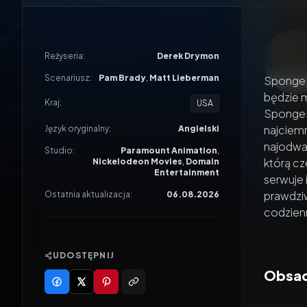
Odtwar
Reżyseria:
Derek Drymon
Scenariusz:
Pam Brady
,
Matt Lieberman
SpongeB
będzie m
Kraj:
USA
SpongeBo
najciemn
Język oryginalny:
Angielski
najodwa
Studio:
Paramount Animation
,
którą cz
Nickelodeon Movies
,
Domain
Entertainment
serwuje 
prawdzi
Ostatnia aktualizacja:
06.08.2026
codzienn
UDOSTĘPNIJ
Obsa