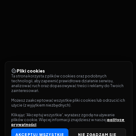
Pliki cookies
Ta strona korzysta z plików cookies oraz podobnych 
technologii, aby zapewnić prawidłowe działanie serwisu, 
analizować ruch oraz dopasowywać treści i reklamy do Twoich 
zainteresowań.
Możesz zaakceptować wszystkie pliki cookies lub odrzucić ich 
użycie (z wyjątkiem niezbędnych).
Klikając 'Akceptuj wszystkie', wyrażasz zgodę na używanie 
plików cookie. Więcej informacji znajdziesz w naszej 
polityce 
prywatności
.
AKCEPTUJ WSZYSTKIE
NIE ZGADZAM SIĘ