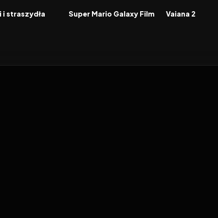
FILM
FILM
 i straszydła
Super Mario Galaxy Film
Vaiana 2