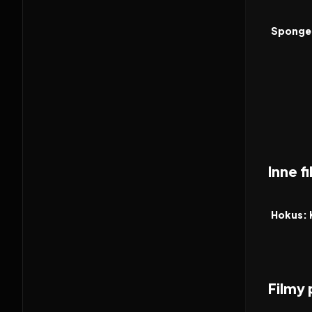
2004
FILM
Inne 
2026
FILM
Hokus: 
Filmy
2026