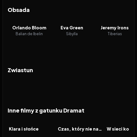
Obsada
Orlando Bloom
Eva Green
Jeremy Irons
Balian de Ibelin
Sibylla
Tiberias
Zwiastun
Inne filmy z gatunku Dramat
2026
2026
2026
FILM
FILM
FILM
Klara i słońce
Czas, który nie nadszedł