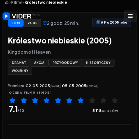
Filmy
Królestwo niebieskie
2 godz. 25 min.
#9 w 2005 roku
FILM
2005
Królestwo niebieskie (2005)
Kingdom of Heaven
DRAMAT
AKCJA
PRZYGODOWY
HISTORYCZNY
WOJENNY
Premiera:
02.05.2005
05.05.2005
(Świat)
(Polska)
OCENA
FILMU
(TMDB)
7.1
/ 10
5 118
GŁOSÓW
Odtwarzacz wideo:
Królestwo niebieskie