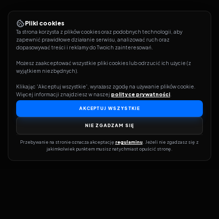
Pliki cookies
Ta strona korzysta z plików cookies oraz podobnych technologii, aby 
zapewnić prawidłowe działanie serwisu, analizować ruch oraz 
dopasowywać treści i reklamy do Twoich zainteresowań.
Możesz zaakceptować wszystkie pliki cookies lub odrzucić ich użycie (z 
wyjątkiem niezbędnych).
Klikając 'Akceptuj wszystkie', wyrażasz zgodę na używanie plików cookie. 
Więcej informacji znajdziesz w naszej 
polityce prywatności
.
AKCEPTUJ WSZYSTKIE
NIE ZGADZAM SIĘ
Przebywanie na stronie oznacza akceptację 
regulaminu
. Jeżeli nie zgadzasz się z 
jakimkolwiek punktem musisz natychmiast opuścić stronę.