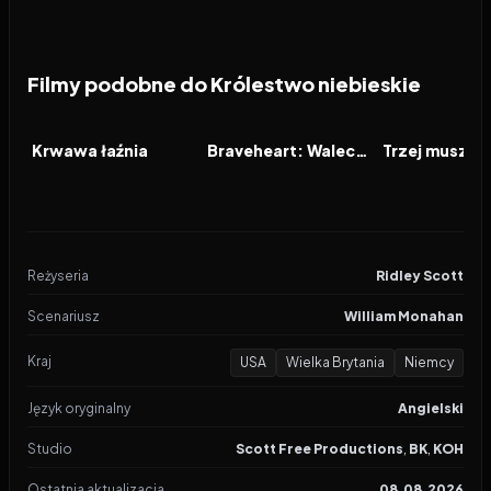
Filmy podobne do Królestwo niebieskie
2024
6.3
1995
7.9
2023
FILM
FILM
FILM
Krwawa łaźnia
Braveheart: Waleczne Serce
Reżyseria
Ridley Scott
Scenariusz
William Monahan
Kraj
USA
Wielka Brytania
Niemcy
Język oryginalny
Angielski
Studio
Scott Free Productions
,
BK
,
KOH
Ostatnia aktualizacja
08.08.2026