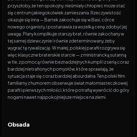
przyszłoby, że ten spokojny, nieśmiały chłopiec może stać
się centrum jakiegokolwiek zamieszania. Rzeczywistość
okazuje się inna — Bartek zakochuje się w Basi, córce
nowego organisty, i postanawia za wszelką cenę zdobyć jej
uwagę. Plany komplikuje starszy brat, równie zakochany w
tej samej dziewczynie i równie zdeterminowany, żeby
wygrać tę rywalizację. W małej, polskiej parafii rozgrywa się
więc klasyczne braterskie starcie — z ministrancką sutanną
w tle, z pomocą równie beznadziejnych kumpli i z serią coraz
bardziej nietrafionych pomysłów, które sprawiają, że
sytuacja staje się coraz bardziej absurdalna. Ten polski film
familiarny z humorem obserwuje świat małomiasteczkowej
parafii i pierwszych miłości, które potrafią wywrócić do góry
nogami nawet najspokojniejsze miejsce na ziemi.
Obsada