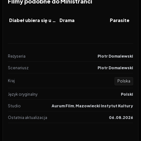
Filmy podobne do Ministranci
2026
7.1
2026
6.9
2019
FILM
FILM
FILM
Diabeł ubiera się u Prady 2
Drama
Parasite
Reżyseria
Piotr Domalewski
Scenariusz
Piotr Domalewski
Kraj
Polska
Język oryginalny
Polski
Studio
Aurum Film
,
Mazowiecki Instytut Kultury
Ostatnia aktualizacja
06.08.2026