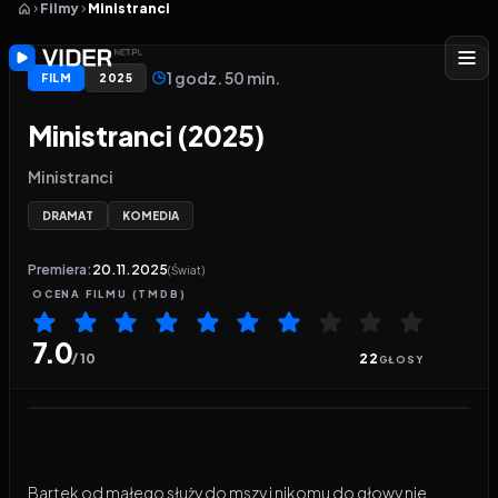
Filmy
Ministranci
1 godz. 50 min.
FILM
2025
Ministranci (2025)
Ministranci
DRAMAT
KOMEDIA
Premiera:
20.11.2025
(Świat)
OCENA
FILMU
(TMDB)
7.0
/ 10
22
GŁOSY
Odtwarzacz wideo:
Ministranci
Bartek od małego służy do mszy i nikomu do głowy nie