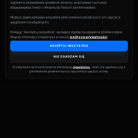
zapewnić prawidłowe działanie serwisu, analizować ruch oraz 
dopasowywać treści i reklamy do Twoich zainteresowań.
Możesz zaakceptować wszystkie pliki cookies lub odrzucić ich użycie (z 
wyjątkiem niezbędnych).
Klikając 'Akceptuj wszystkie', wyrażasz zgodę na używanie plików cookie. 
Więcej informacji znajdziesz w naszej 
polityce prywatności
.
AKCEPTUJ WSZYSTKIE
NIE ZGADZAM SIĘ
Przebywanie na stronie oznacza akceptację 
regulaminu
. Jeżeli nie zgadzasz się z 
jakimkolwiek punktem musisz natychmiast opuścić stronę.
Dołącz do grona prawdziwych kinomanów! Vider to Twoja brama
do świata filmów i seriali online. Dzięki wyszukiwarce do której
możesz otrzymać dostęp poprzez naszą stronę zawsze będziesz