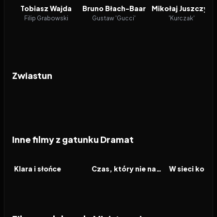
Tobiasz Wajda
Bruno Błach-Baar
Mikołaj Juszczyk
Filip Grabowski
Gustaw 'Gucci'
'Kurczak'
Zwiastun
Inne filmy z gatunku Dramat
2026
2026
2026
FILM
FILM
FILM
Klara i słońce
Czas, który nie nadszedł