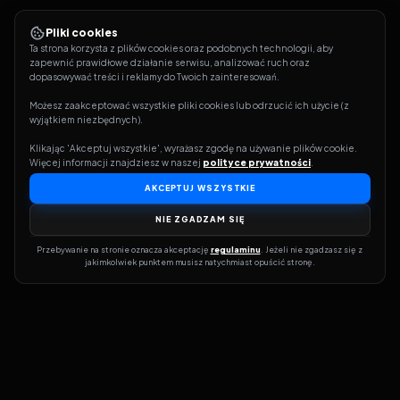
Pliki cookies
Ta strona korzysta z plików cookies oraz podobnych technologii, aby 
zapewnić prawidłowe działanie serwisu, analizować ruch oraz 
dopasowywać treści i reklamy do Twoich zainteresowań.
Możesz zaakceptować wszystkie pliki cookies lub odrzucić ich użycie (z 
wyjątkiem niezbędnych).
Klikając 'Akceptuj wszystkie', wyrażasz zgodę na używanie plików cookie. 
Więcej informacji znajdziesz w naszej 
polityce prywatności
.
AKCEPTUJ WSZYSTKIE
NIE ZGADZAM SIĘ
Przebywanie na stronie oznacza akceptację 
regulaminu
. Jeżeli nie zgadzasz się z 
jakimkolwiek punktem musisz natychmiast opuścić stronę.