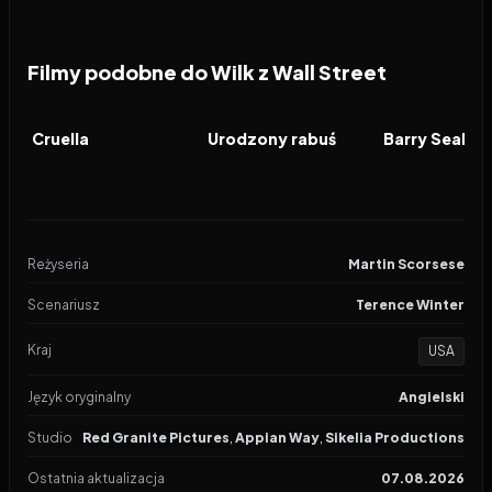
Filmy podobne do Wilk z Wall Street
2021
8.0
2025
7.1
2017
FILM
FILM
FILM
Cruella
Urodzony rabuś
Reżyseria
Martin Scorsese
Scenariusz
Terence Winter
Kraj
USA
Język oryginalny
Angielski
Studio
Red Granite Pictures
,
Appian Way
,
Sikelia Productions
Ostatnia aktualizacja
07.08.2026