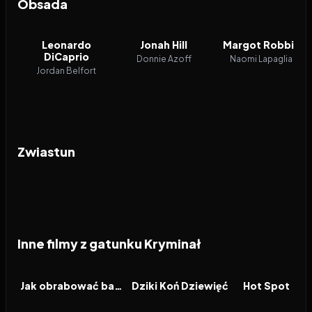
Obsada
Leonardo
Jonah Hill
Margot Robbie
DiCaprio
Donnie Azoff
Naomi Lapaglia
Jordan Belfort
Zwiastun
Inne filmy z gatunku Kryminał
2026
2026
2026
FILM
FILM
FILM
Jak obrabować bank
Dziki Koń Dziewięć
Hot Spot