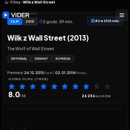
Filmy
Wilk z Wall Street
2 godz. 59 min.
#2 w 2013 roku
FILM
2013
Wilk z Wall Street (2013)
The Wolf of Wall Street
KRYMINAŁ
DRAMAT
KOMEDIA
Premiera:
24.12.2013
02.01.2014
(Świat)
(Polska)
OCENA
FILMU
(TMDB)
8.0
/ 10
26 236
GŁOSÓW
Odtwarzacz wideo:
Wilk z Wall Street