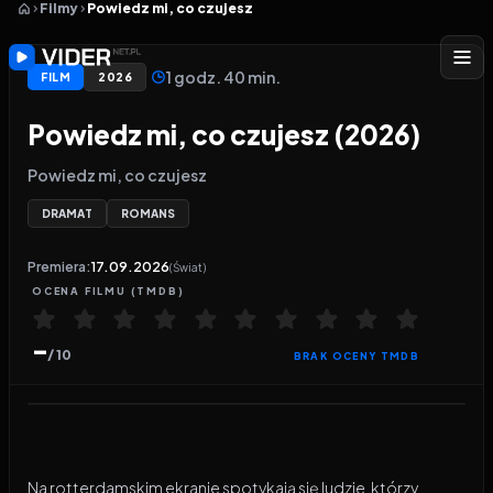
Filmy
Powiedz mi, co czujesz
1 godz. 40 min.
FILM
2026
Powiedz mi, co czujesz (2026)
Powiedz mi, co czujesz
DRAMAT
ROMANS
Premiera:
17.09.2026
(Świat)
OCENA
FILMU
(TMDB)
-
/ 10
BRAK OCENY TMDB
Odtwarzacz wideo:
Powiedz mi, co czujesz
Na rotterdamskim ekranie spotykają się ludzie, którzy