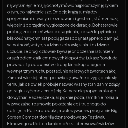
najwyraźniej nie mają ochoty mówić najprostszym językiem
o tym, co najważniejsze. Emocje krążą tu między
spojrzeniami, urwanymi rozmowami i gestami, które znaczą
więcej niż porządnie wygłoszone deklaracje. Bohaterowie
próbują zrozumieć własne pragnienia, ale każde pytanie o
bliskość natychmiast pociąga za sobą następne: o pamięć,
samotność, wstyd, rodzinne zobowiązania i to dziwne
uczucie, że drugi człowiek bywa jednocześnie ratunkiem
oraz źródłem całkiem nowych kłopotów. Łukasz Ronduda
prowadzi tę opowieść w stronę kina skupionego na
wewnętrznym ruchu postaci, nie na łatwych zwrotach akcji.
Zamiast wielkiej intrygi pojawia się uważne przyglądanie się
temu, jak człowiek próbuje nazwać własny stan, zanim zdąży
go zagłuszyć codziennością. Kamera nie popycha nikogo
do wyznań. Raczej czeka, aż pęknie poza, zamilknie ironia, a
w zwyczajnej rozmowie pokaże się coś trudnego do
cofnięcia. Polska produkcja pokazywana w programie Big
Screen Competition Międzynarodowego Festiwalu
Filmowego w Rotterdamie może zainteresować widzów