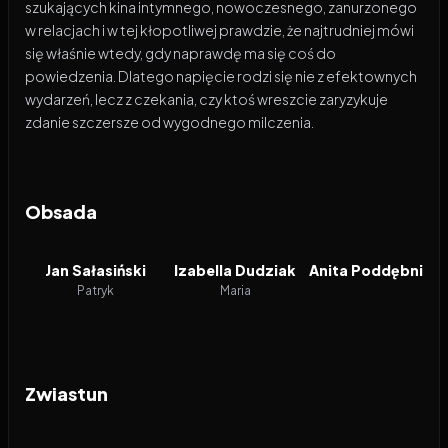
szukających kina intymnego, nowoczesnego, zanurzonego
w relacjach i w tej kłopotliwej prawdzie, że najtrudniej mówi
się właśnie wtedy, gdy naprawdę ma się coś do
powiedzenia. Dlatego napięcie rodzi się nie z efektownych
wydarzeń, lecz z czekania, czy ktoś wreszcie zaryzykuje
zdanie szczersze od wygodnego milczenia.
Obsada
Jan Sałasiński
Izabella Dudziak
Anita Poddębniak
Patryk
Maria
Zwiastun