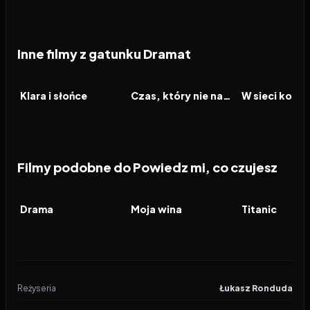
Inne filmy z gatunku Dramat
2026
2026
2026
FILM
FILM
FILM
Klara i słońce
Czas, który nie nadszedł
Filmy podobne do Powiedz mi, co czujesz
2026
6.9
2023
7.7
1997
FILM
FILM
FILM
Drama
Moja wina
Titanic
Reżyseria
Łukasz Ronduda