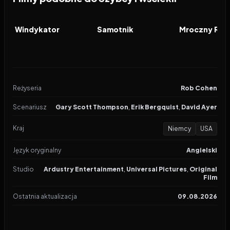
2026
7.7
2026
7.8
2008
FILM
FILM
FILM
Windykator
Samotnik
Mroczny Ryc
Reżyseria
Rob Cohen
Scenariusz
Gary Scott Thompson
,
Erik Bergquist
,
David Ayer
Kraj
Niemcy
USA
Język oryginalny
Angielski
Studio
Ardustry Entertainment
,
Universal Pictures
,
Original
Film
Ostatnia aktualizacja
09.08.2026