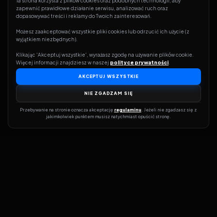
Ta strona korzysta z plików cookies oraz podobnych technologii, aby 
zapewnić prawidłowe działanie serwisu, analizować ruch oraz 
dopasowywać treści i reklamy do Twoich zainteresowań.
Możesz zaakceptować wszystkie pliki cookies lub odrzucić ich użycie (z 
wyjątkiem niezbędnych).
Klikając 'Akceptuj wszystkie', wyrażasz zgodę na używanie plików cookie. 
Więcej informacji znajdziesz w naszej 
polityce prywatności
.
AKCEPTUJ WSZYSTKIE
NIE ZGADZAM SIĘ
Przebywanie na stronie oznacza akceptację 
regulaminu
. Jeżeli nie zgadzasz się z 
jakimkolwiek punktem musisz natychmiast opuścić stronę.
Dołącz do grona prawdziwych kinomanów! Vider to Twoja brama
do świata filmów i seriali online. Dzięki wyszukiwarce do której