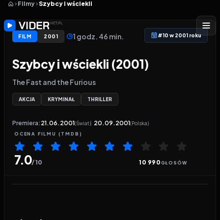
Filmy
Szybcy i wściekli
1 godz. 46 min.
#10 w 2001 roku
FILM
2001
Szybcy i wściekli (2001)
The Fast and the Furious
AKCJA
KRYMINAŁ
THRILLER
Premiera:
21.06.2001
20.09.2001
(Świat)
(Polska)
OCENA
FILMU
(TMDB)
7.0
/ 10
10 990
GŁOSÓW
Odtwarzacz wideo:
Szybcy i wściekli