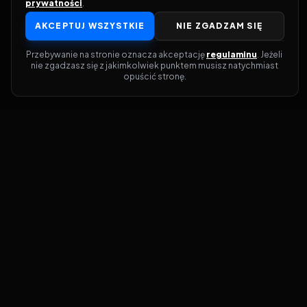
prywatności
.
AKCEPTUJ WSZYSTKIE
NIE ZGADZAM SIĘ
Przebywanie na stronie oznacza akceptację 
regulaminu
. Jeżeli 
nie zgadzasz się z jakimkolwiek punktem musisz natychmiast 
opuścić stronę.
Dołącz do grona prawdziwych
kinomanów! Vider to Twoja brama do
świata filmów i seriali online. Dzięki
wyszukiwarce do której możesz otrzymać
dostęp poprzez naszą stronę zawsze
będziesz wiedział, gdzie znaleźć najnowsze
produkcje i gdzie obejrzeć cały film lub
serial online.