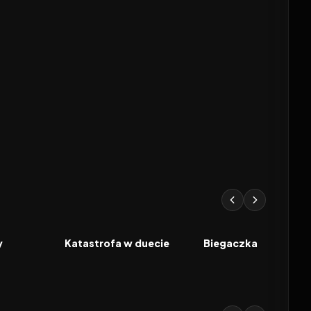
7.4
2026
2026
FILM
FILM
y
Katastrofa w duecie
Biegaczka