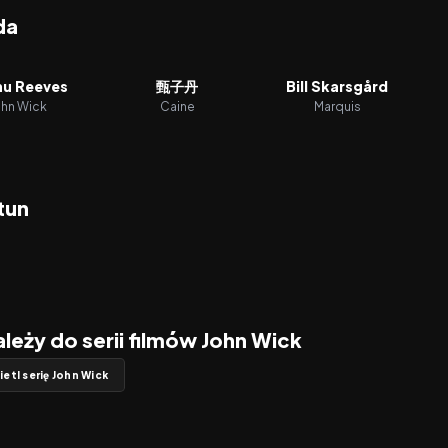
da
u Reeves
甄子丹
Bill Skarsgård
ohn Wick
Caine
Marquis
tun
ależy do serii filmów John Wick
etl serię John Wick