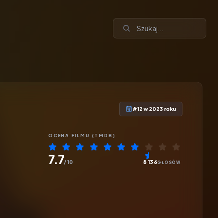
#12 w 2023 roku
OCENA
FILMU
(TMDB)
7.7
/ 10
8 136
GŁOSÓW