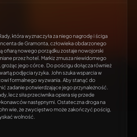
ady, która wyznaczyła za niego nagrodę i ściga
 Vincenta de Gramonta, człowieka obdarzonego
ą ofiarą nowego porządku zostaje nowojorski
wniane przez hotel. Markiz zmusza niewidomego
u, grożąc jego córce. Do pościgu dołącza również
 wartą podjęcia ryzyka. John szuka wsparcia w
kizowi formalnego wyzwania. Aby stanąć do
nić zadanie potwierdzające jego przynależność.
dy, lecz siła przeciwnika opiera się przede
wykonawców następnymi. Ostateczna droga na
John wie, że zwycięstwo może zakończyć pościg,
dzyskać wolność.