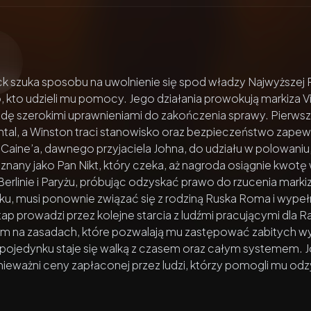
zacz wideo:
John Wick 4
k szuka sposobu na uwolnienie się spod władzy Najwyższej R
, kto udzieli mu pomocy. Jego działania prowokują markiza
dę szerokimi uprawnieniami do zakończenia sprawy. Pierwsz
ntal, a Winston traci stanowisko oraz bezpieczeństwo zape
Caine’a, dawnego przyjaciela Johna, do udziału w polowani
l znany jako Pan Nikt, który czeka, aż nagroda osiągnie kwotę
erlinie i Paryżu, próbując odzyskać prawo do rzucenia mar
u, musi ponownie związać się z rodziną Ruska Roma i wypeł
ap prowadzi przez kolejne starcia z ludźmi pracującymi dla Ra
im na zasadach, które pozwalają mu zastępować zabitych 
 pojedynku staje się walką z czasem oraz całym systemem. 
unieważni ceny zapłaconej przez ludzi, którzy pomogli mu o