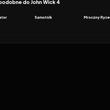
 podobne do John Wick 4
7.6
2026
7.8
2008
FILM
FILM
ator
Samotnik
Mroczny Ryce