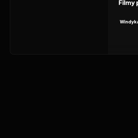
Filmy
2026
FILM
Windyk