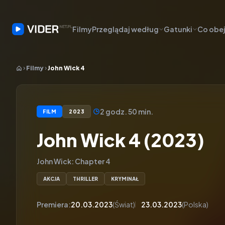
Filmy
Przeglądaj według
Gatunki
Co obej
Filmy
John Wick 4
2 godz. 50 min.
FILM
2023
John Wick 4 (2023)
John Wick: Chapter 4
AKCJA
THRILLER
KRYMINAŁ
Premiera:
20.03.2023
(Świat)
23.03.2023
(Polska)