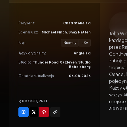
Odtwar
Reżyseria:
Chad Stahelski
Scenariusz:
Michael Finch
,
Shay Hatten
John Wic
każdego
Kraj:
Niemcy
USA
przez Ra
Contine
Język oryginalny:
Angielski
zabójcę 
Studio:
Thunder Road
,
87Eleven
,
Studio
tropicie
Babelsberg
Osace, B
Ostatnia aktualizacja:
06.08.2026
pojedynk
Każdy et
wszystk
miejsce
UDOSTĘPNIJ
ale nie 