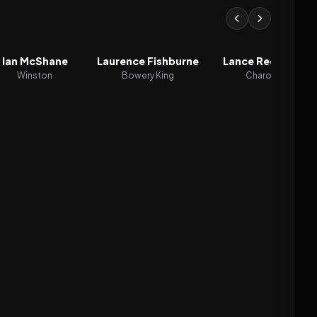
Ian McShane
Laurence Fishburne
Lance Reddick
Winston
Bowery King
Charon