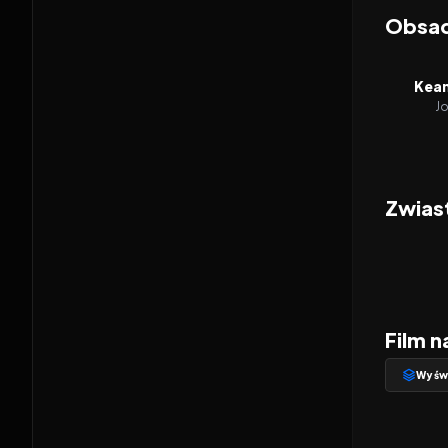
Obsa
Kean
J
Zwias
Film n
Wyświ