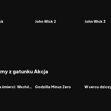
7.5
2017
7.3
2019
FILM
FILM
ck
John Wick 2
John Wick 3
ilmy z gatunku Akcja
2026
2026
FILM
FILM
Igrzyska śmierci: Wschód słońca w dniu dożynek
Godzilla Minus Zero
W sercu dzicz