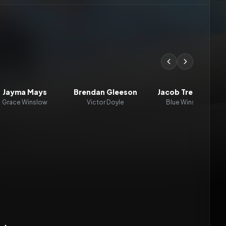
Jayma Mays
Brendan Gleeson
Jacob Tremblay
Grace Winslow
Victor Doyle
Blue Winslow