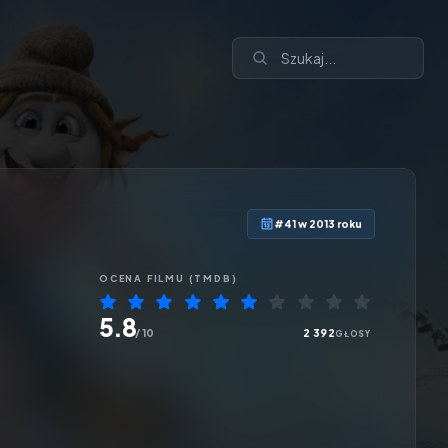
#41 w 2013 roku
OCENA
FILMU
(TMDB)
5.8
/ 10
2 392
GŁOSY