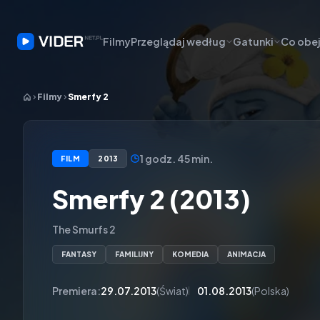
Filmy
Przeglądaj według
Gatunki
Co obej
Filmy
Smerfy 2
1 godz. 45 min.
FILM
2013
Smerfy 2 (2013)
The Smurfs 2
FANTASY
FAMILIJNY
KOMEDIA
ANIMACJA
Premiera:
29.07.2013
(Świat)
01.08.2013
(Polska)