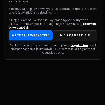
zainteresowań.
Możesz zaakceptować wszystkie pliki cookies lub odrzucić ich 
użycie (z wyjątkiem niezbędnych).
Klikając 'Akceptuj wszystkie', wyrażasz zgodę na używanie 
plików cookie. Więcej informacji znajdziesz w naszej 
polityce 
prywatności
.
AKCEPTUJ WSZYSTKIE
NIE ZGADZAM SIĘ
Przebywanie na stronie oznacza akceptację 
regulaminu
. Jeżeli 
nie zgadzasz się z jakimkolwiek punktem musisz natychmiast 
opuścić stronę.
Dołącz do grona prawdziwych
kinomanów! Vider to Twoja brama do
świata filmów i seriali online. Dzięki