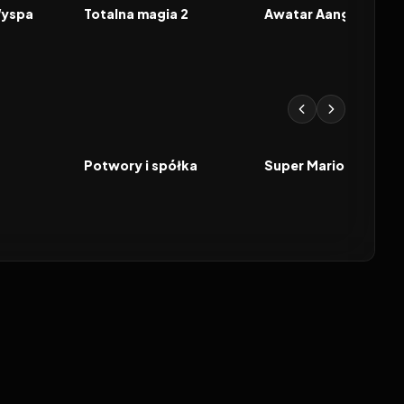
FILM
FILM
Wyspa
Totalna magia 2
7.0
2001
7.9
2023
FILM
FILM
Potwory i spółka
Super Mario Bros. Fi