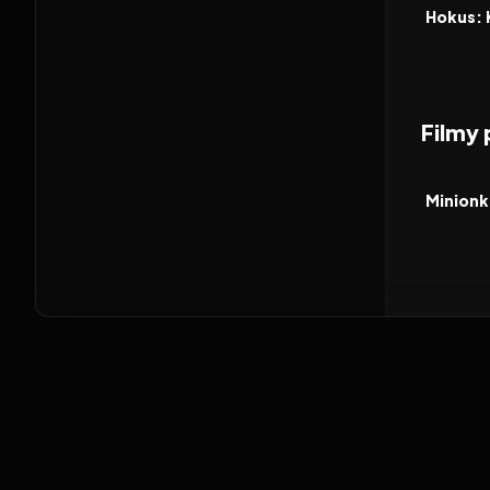
FILM
Hokus: 
Filmy
2026
FILM
Minionki