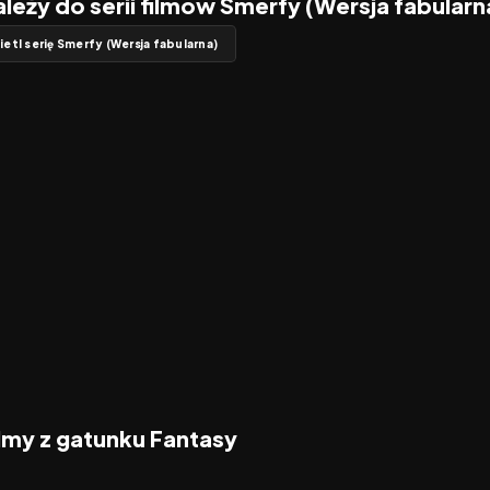
ależy do serii filmów Smerfy (Wersja fabularn
etl serię Smerfy (Wersja fabularna)
5.8
ilmy z gatunku Fantasy
2026
2026