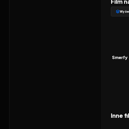
Film n
Wyświ
2011
FILM
Smerfy
Inne f
2026