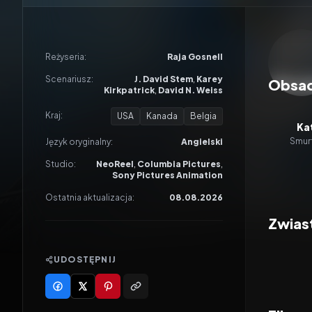
Odtwar
Reżyseria:
Raja Gosnell
Scenariusz:
J. David Stem
,
Karey
Obsa
Kirkpatrick
,
David N. Weiss
Kraj:
USA
Kanada
Belgia
Ka
Smurf
Język oryginalny:
Angielski
Studio:
NeoReel
,
Columbia Pictures
,
Sony Pictures Animation
Ostatnia aktualizacja:
08.08.2026
Zwias
UDOSTĘPNIJ