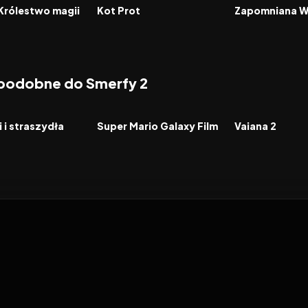
FILM
FILM
Królestwo magii
Kot Prot
Zapomniana 
 podobne do Smerfy 2
6.4
2026
8.3
2024
FILM
FILM
 i straszydła
Super Mario Galaxy Film
Vaiana 2