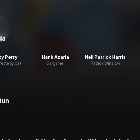
zacz wideo:
Smerfy 2
da
ty Perry
Hank Azaria
Neil Patrick Harris
ette (głos)
Gargamel
Patrick Winslow
tun