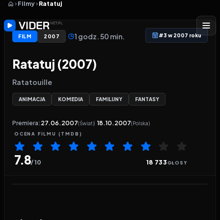
Filmy
Ratatuj
1 godz. 50 min.
#3 w 2007 roku
FILM
2007
Ratatuj (2007)
Ratatouille
ANIMACJA
KOMEDIA
FAMILIJNY
FANTASY
Premiera:
27.06.2007
18.10.2007
(Świat)
(Polska)
OCENA
FILMU
(TMDB)
7.8
/ 10
18 733
GŁOSY
Odtwarzacz wideo:
Ratatuj