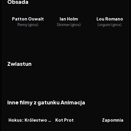
Obsada
Patton Oswalt
Ian Holm
Lou Romano
Remy (głos)
Skinner (głos)
Linguini (głos)
Zwiastun
Inne filmy z gatunku Animacja
2026
2026
2026
FILM
FILM
FILM
Hokus: Królestwo magii
Kot Prot
Zapomniana 