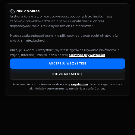
Pliki cookies
Ta strona korzysta z plików cookies oraz podobnych technologii, aby 
zapewnić prawidłowe działanie serwisu, analizować ruch oraz 
dopasowywać treści i reklamy do Twoich zainteresowań.
Możesz zaakceptować wszystkie pliki cookies lub odrzucić ich użycie (z 
wyjątkiem niezbędnych).
Klikając 'Akceptuj wszystkie', wyrażasz zgodę na używanie plików cookie. 
Więcej informacji znajdziesz w naszej 
polityce prywatności
.
AKCEPTUJ WSZYSTKIE
NIE ZGADZAM SIĘ
Przebywanie na stronie oznacza akceptację 
regulaminu
. Jeżeli nie zgadzasz się z 
jakimkolwiek punktem musisz natychmiast opuścić stronę.