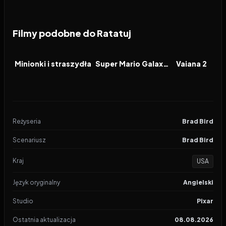
Filmy podobne do Ratatuj
2026
6.4
2026
8.3
2024
FILM
FILM
FILM
Minionki i straszydła
Super Mario Galaxy Film
Vaiana 2
Reżyseria
Brad Bird
Scenariusz
Brad Bird
Kraj
USA
Język oryginalny
Angielski
Studio
Pixar
Ostatnia aktualizacja
08.08.2026