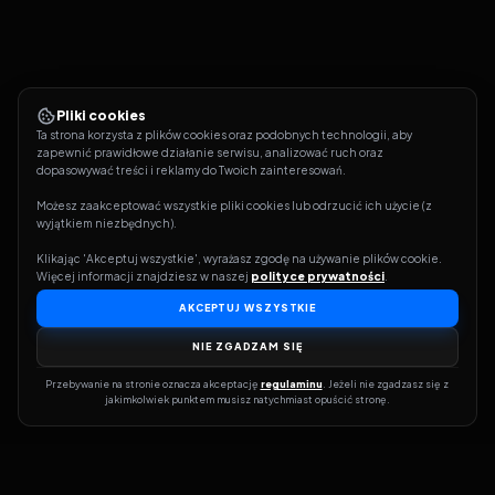
Pliki cookies
Ta strona korzysta z plików cookies oraz podobnych technologii, aby 
zapewnić prawidłowe działanie serwisu, analizować ruch oraz 
dopasowywać treści i reklamy do Twoich zainteresowań.
Możesz zaakceptować wszystkie pliki cookies lub odrzucić ich użycie (z 
wyjątkiem niezbędnych).
Klikając 'Akceptuj wszystkie', wyrażasz zgodę na używanie plików cookie. 
Więcej informacji znajdziesz w naszej 
polityce prywatności
.
AKCEPTUJ WSZYSTKIE
NIE ZGADZAM SIĘ
Przebywanie na stronie oznacza akceptację 
regulaminu
. Jeżeli nie zgadzasz się z 
jakimkolwiek punktem musisz natychmiast opuścić stronę.