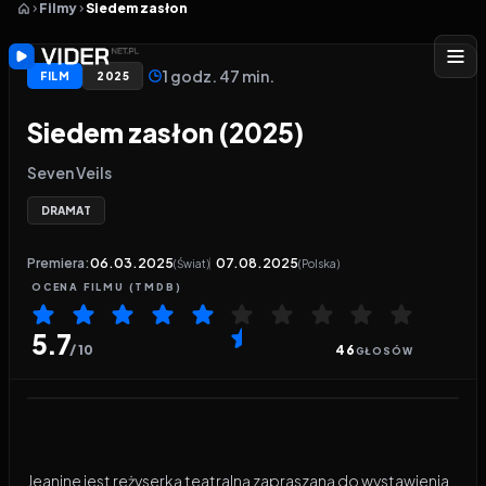
Filmy
Siedem zasłon
1 godz. 47 min.
FILM
2025
Siedem zasłon (2025)
Seven Veils
DRAMAT
Premiera:
06.03.2025
07.08.2025
(Świat)
(Polska)
OCENA
FILMU
(TMDB)
5.7
/ 10
46
GŁOSÓW
Odtwarzacz wideo:
Siedem zasłon
Jeanine jest reżyserką teatralną zapraszaną do wystawienia