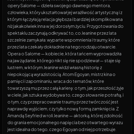
opery Salome — dzieła swojego dawnego mentora,
człowieka, który ukształtował jej wrażliwość artystyczną i z
którym łączyła ją relacja głębsza i bardziej skomplikowana
niż jakakolwiek inna w jej dorosłym życiu. Przygotowania do
spektaklu zaczynają odkrywać to, co Jeanine przez lata
szczelnie zamykała: wyparte wspomnienia i traumy, które
przez lata czekały dokładnie na tego rodzaju otwarcie.
Opera o Salome — kobiecie, która tańcem wyprowadziła
na jaw żądanie, którego nikt się nie spodziewał — staje się
lustrem, w którym Jeanine widzi własną historię z
niepokojącą wyrazistością. Atom Egoyan, mistrz kina o
pamięci i zapominaniu, wraca do tematów, które
towarzyszą mu przez całą karierę: o tym, jak przeszłość żyje
w ciele, jak sztuka wydobywa to, czego słowa nie potrafią, i
o tym, czy przepracowanie traumy przez twórczość jest
naprawdę wyjściem, czy tylko nową formą zamknięcia. Z
Amandą Seyfried w roli Jeanine — aktorką, której zdolność
do grania emocjonalnego napięcia bez otwartego wyrazu
jest idealna do tego, czego Egoyan od niej potrzebuje.