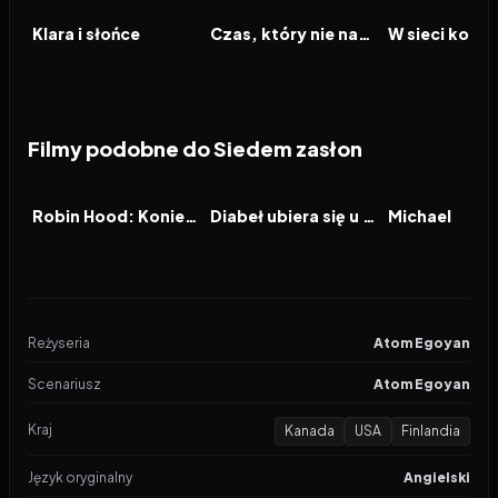
FILM
FILM
FILM
Klara i słońce
Czas, który nie nadszedł
Filmy podobne do Siedem zasłon
2026
6.5
2026
7.1
2026
FILM
FILM
FILM
Robin Hood: Koniec legendy
Diabeł ubiera się u Prady 2
Michael
Reżyseria
Atom Egoyan
Scenariusz
Atom Egoyan
Kraj
Kanada
USA
Finlandia
Język oryginalny
Angielski