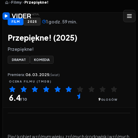
Filmy
Przepiękne!
1 godz. 59 min.
FILM
2025
Przepiękne! (2025)
Przepiękne!
DRAMAT
KOMEDIA
Premiera:
06.03.2025
(Świat)
OCENA
FILMU
(TMDB)
6.4
/ 10
9
GŁOSÓW
Odtwarzacz wideo:
Przepiękne!
Pięć kobiet w różnym wieku, z różnych środowisk i w różnych