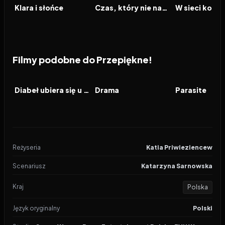
FILM
FILM
FILM
Klara i słońce
Czas, który nie nadszedł
Filmy podobne do Przepiękne!
2026
7.1
2026
6.9
2019
FILM
FILM
FILM
Diabeł ubiera się u Prady 2
Drama
Parasite
Reżyseria
Katia Priwieziencew
Scenariusz
Katarzyna Sarnowska
Kraj
Polska
Język oryginalny
Polski