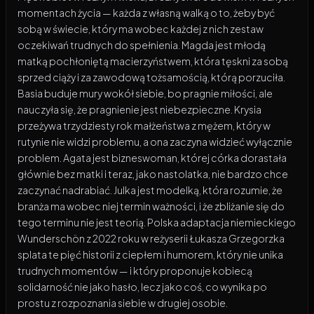
momentach życia — każda z własną walką o to, żeby być
sobą w świecie, który ma wobec każdej z nich zestaw
oczekiwań trudnych do spełnienia. Magda jest młodą
matką pochłoniętą macierzyństwem, która tęskni za sobą
sprzed ciąży i za zawodową tożsamością, którą porzuciła.
Basia buduje mury wokół siebie, bo pragnie miłości, ale
nauczyła się, że pragnienie jest niebezpieczne. Krysia
przeżywa trzydziesty rok małżeństwa z mężem, który w
rutynie nie widzi problemu, a ona zaczyna widzieć wyłącznie
problem. Agata jest bizneswoman, której córka dorastała
głównie bez matki i teraz, jako nastolatka, nie bardzo chce
zaczynać nadrabiać. Julka jest modelką, która rozumie, że
branża ma wobec niej termin ważności, i że zbliżanie się do
tego terminu nie jest teorią. Polska adaptacja niemieckiego
Wunderschön z 2022 roku w reżyserii Łukasza Grzegorzka
splata te pięć historii z ciepłem i humorem, który nie unika
trudnych momentów — i który proponuje kobiecą
solidarność nie jako hasło, lecz jako coś, co wynika po
prostu z rozpoznania siebie w drugiej osobie.