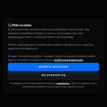
Pliki cookies
Ta strona korzysta z plików cookies oraz podobnych technologii, aby 
zapewnić prawidłowe działanie serwisu, analizować ruch oraz 
dopasowywać treści i reklamy do Twoich zainteresowań.
Możesz zaakceptować wszystkie pliki cookies lub odrzucić ich użycie (z 
wyjątkiem niezbędnych).
Klikając 'Akceptuj wszystkie', wyrażasz zgodę na używanie plików cookie. 
Więcej informacji znajdziesz w naszej 
polityce prywatności
.
AKCEPTUJ WSZYSTKIE
NIE ZGADZAM SIĘ
Przebywanie na stronie oznacza akceptację 
regulaminu
. Jeżeli nie zgadzasz się z 
jakimkolwiek punktem musisz natychmiast opuścić stronę.