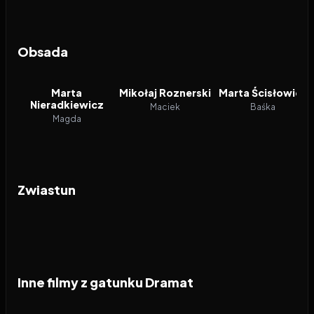
Obsada
Marta
Mikołaj Roznerski
Marta Ścisłowicz
Nieradkiewicz
Maciek
Baśka
Magda
Zwiastun
Inne filmy z gatunku Dramat
2026
2026
2026