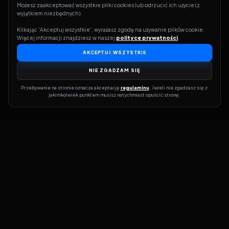
Możesz zaakceptować wszystkie pliki cookies lub odrzucić ich użycie (z 
wyjątkiem niezbędnych).
Klikając 'Akceptuj wszystkie', wyrażasz zgodę na używanie plików cookie. 
Więcej informacji znajdziesz w naszej 
polityce prywatności
.
AKCEPTUJ WSZYSTKIE
NIE ZGADZAM SIĘ
Przebywanie na stronie oznacza akceptację 
regulaminu
. Jeżeli nie zgadzasz się z 
jakimkolwiek punktem musisz natychmiast opuścić stronę.
Dołącz do grona prawdziwych kinomanów! Vider to Twoja brama
do świata filmów i seriali online. Dzięki wyszukiwarce do której
możesz otrzymać dostęp poprzez naszą stronę zawsze będziesz
wiedział, gdzie znaleźć najnowsze produkcje i gdzie obejrzeć cały
film lub serial online.