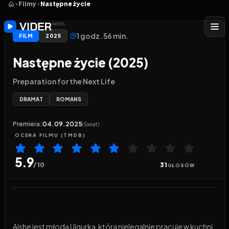
Filmy
Następne życie
1 godz. 56 min.
FILM
2025
Następne życie (2025)
Preparation for the Next Life
DRAMAT
ROMANS
Premiera:
04.09.2025
(Świat)
OCENA
FILMU
(TMDB)
5.9
/ 10
31
GŁOSÓW
Odtwarzacz wideo:
Następne życie
Aishe jest młodą Ujgurką, która nielegalnie pracuje w kuchni