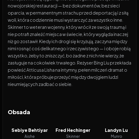
nowojorskiej restauracji — bez dokumentów, bez sieci
oparcia, w permanentnym strachu przed deportacją i z siłą
woli, która codziennie musi wystarczyć za wszystko inne.
Skinner to weteran wojenny, który wrócił ze swoją traumą i
nie potrafi znaleźć miejsca w świecie, który wygląda inaczej
niż go zostawił. Kiedy ich drogi się krzyżują, zaczyna między
nimi rosnąć coś delikatnego i rzeczywistego — i oboje robią
wszystko, żeby to zniszczyć, bo żadne z nich nie wierzy, że
zasługuje na cokolwiek trwałego. Reżyser Bing Liu przekłada
powieść Atticusa Lisha na intymny, pełen milczeń dramat o
miłości, która próbuje przeżyć między dwojgiem ludzi
nieumiejących zadbać o siebie.
Obsada
Sebiye Behtiyar
Fred Hechinger
Landyn Lu
Aishe
Skinner
Munro