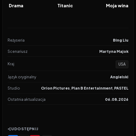
FILM
FILM
FILM
Drama
Titanic
Moja wina
Reżyseria
Bing Liu
Scenariusz
Martyna Majok
Kraj
USA
Język oryginalny
Angielski
Studio
Orion Pictures
,
Plan B Entertainment
,
PASTEL
Ostatnia aktualizacja
06.08.2026
UDOSTĘPNIJ