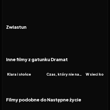
Zwiastun
Inne filmy z gatunku Dramat
2026
2026
2026
FILM
FILM
FILM
Klara i słońce
Czas, który nie nadszedł
Filmy podobne do Następne życie
2026
6.9
1997
7.9
2023