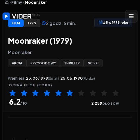
Filmy
Moonraker
2 godz. 6 min.
#5 w 1979 roku
FILM
1979
Moonraker (1979)
Moonraker
AKCJA
PRZYGODOWY
THRILLER
SCI-FI
Premiera:
25.06.1979
25.06.1990
(Świat)
(Polska)
OCENA
FILMU
(TMDB)
6.2
/ 10
2 259
GŁOSÓW
Odtwarzacz wideo:
Moonraker