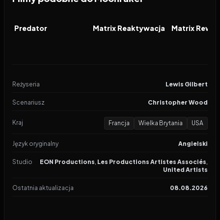
1987
7.6
2003
7.1
2003
FILM
FILM
FILM
Predator
Matrix Reaktywacja
Matrix Rewol
Reżyseria
Lewis Gilbert
Scenariusz
Christopher Wood
Kraj
Francja
Wielka Brytania
USA
Język oryginalny
Angielski
Studio
EON Productions
,
Les Productions Artistes Associés
,
United Artists
Ostatnia aktualizacja
08.08.2026