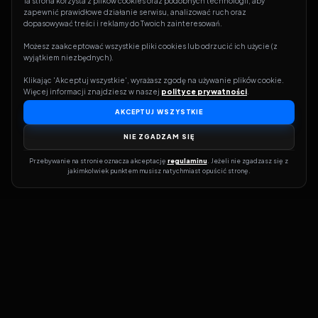
Ta strona korzysta z plików cookies oraz podobnych technologii, aby 
zapewnić prawidłowe działanie serwisu, analizować ruch oraz 
dopasowywać treści i reklamy do Twoich zainteresowań.
Możesz zaakceptować wszystkie pliki cookies lub odrzucić ich użycie (z 
wyjątkiem niezbędnych).
Klikając 'Akceptuj wszystkie', wyrażasz zgodę na używanie plików cookie. 
Więcej informacji znajdziesz w naszej 
polityce prywatności
.
AKCEPTUJ WSZYSTKIE
NIE ZGADZAM SIĘ
Przebywanie na stronie oznacza akceptację 
regulaminu
. Jeżeli nie zgadzasz się z 
jakimkolwiek punktem musisz natychmiast opuścić stronę.
Dołącz do grona prawdziwych kinomanów! Vider to Twoja brama
do świata filmów i seriali online. Dzięki wyszukiwarce do której