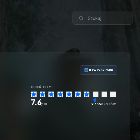
#1 w 1987 roku
OCEŃ
FILM
7.6
/ 10
9 335
GŁOSÓW