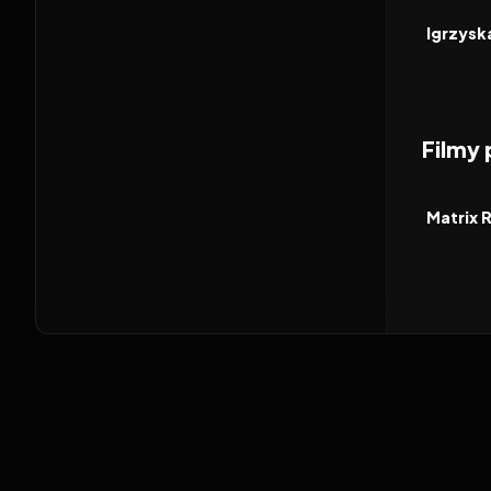
FILM
Filmy
2003
FILM
Matrix 