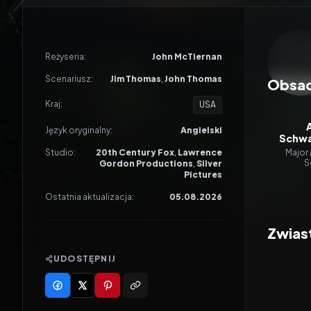
Odtwar
Reżyseria:
John McTiernan
Scenariusz:
Jim Thomas
,
John Thomas
Obsa
Kraj:
USA
Język oryginalny:
Angielski
Schwa
Studio:
20th Century Fox
,
Lawrence
Major 
S
Gordon Productions
,
Silver
Pictures
Ostatnia aktualizacja:
05.08.2026
Zwias
UDOSTĘPNIJ