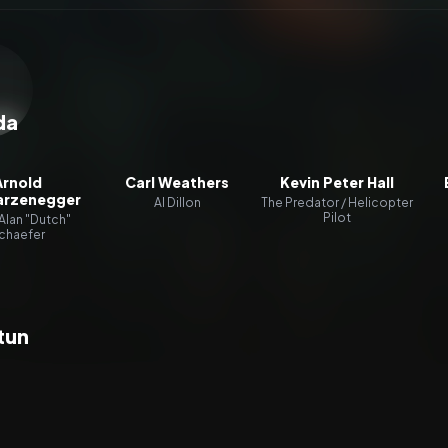
zacz wideo:
Predator
da
Arnold
Carl Weathers
Kevin Peter Hall
rzenegger
Al Dillon
The Predator / Helicopter
Pilot
Alan "Dutch"
chaefer
tun