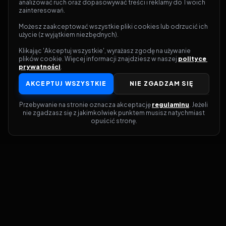
analizować ruch oraz dopasowywać treści i reklamy do Twoich 
zainteresowań.
Możesz zaakceptować wszystkie pliki cookies lub odrzucić ich 
użycie (z wyjątkiem niezbędnych).
Klikając 'Akceptuj wszystkie', wyrażasz zgodę na używanie 
plików cookie. Więcej informacji znajdziesz w naszej 
polityce 
prywatności
.
AKCEPTUJ WSZYSTKIE
NIE ZGADZAM SIĘ
Przebywanie na stronie oznacza akceptację 
regulaminu
. Jeżeli 
nie zgadzasz się z jakimkolwiek punktem musisz natychmiast 
opuścić stronę.
Dołącz do grona prawdziwych
kinomanów! Vider to Twoja brama do