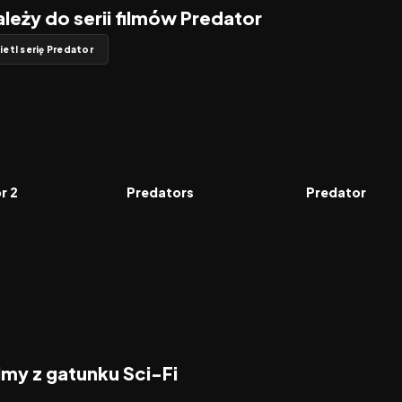
ależy do serii filmów Predator
etl serię Predator
6.3
2010
6.3
2018
FILM
FILM
r 2
Predators
Predator
ilmy z gatunku Sci-Fi
2026
2026