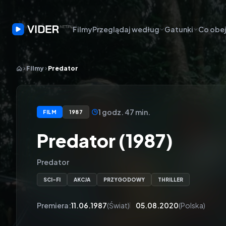
Filmy
Przeglądaj według
Gatunki
Co obej
Filmy
Predator
1 godz. 47 min.
FILM
1987
Predator (1987)
Predator
SCI-FI
AKCJA
PRZYGODOWY
THRILLER
Premiera:
11.06.1987
(Świat)
05.08.2020
(Polska)