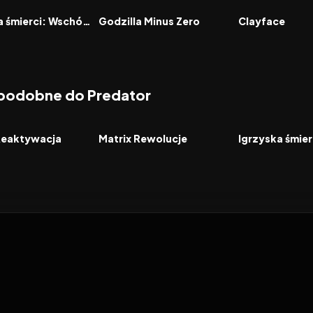
FILM
FILM
Igrzyska śmierci: Wschód słońca w dniu dożynek
Godzilla Minus Zero
Clayface
 podobne do Predator
7.1
2003
6.8
2012
FILM
FILM
Reaktywacja
Matrix Rewolucje
Igrzyska śmier