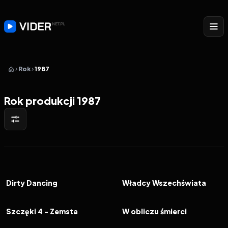
Rok
1987
Rok produkcji 1987
1987
7.3
1987
5.9
FILM
FILM
Dirty Dancing
Władcy Wszechświata
1987
4.1
1987
6.5
FILM
FILM
Szczęki 4 - Zemsta
W obliczu śmierci
1987
7.6
1987
7.5