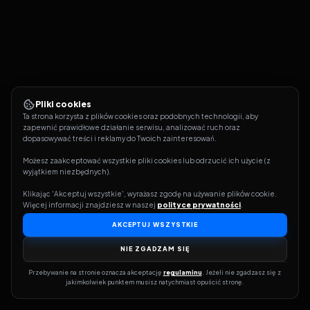
Pliki cookies
Ta strona korzysta z plików cookies oraz podobnych technologii, aby 
zapewnić prawidłowe działanie serwisu, analizować ruch oraz 
dopasowywać treści i reklamy do Twoich zainteresowań.
Możesz zaakceptować wszystkie pliki cookies lub odrzucić ich użycie (z 
wyjątkiem niezbędnych).
Klikając 'Akceptuj wszystkie', wyrażasz zgodę na używanie plików cookie. 
Więcej informacji znajdziesz w naszej 
polityce prywatności
.
AKCEPTUJ WSZYSTKIE
NIE ZGADZAM SIĘ
Przebywanie na stronie oznacza akceptację 
regulaminu
. Jeżeli nie zgadzasz się z 
jakimkolwiek punktem musisz natychmiast opuścić stronę.