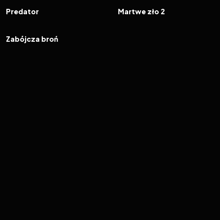
FILM
FILM
Predator
Martwe zło 2
1987
7.3
FILM
Zabójcza broń