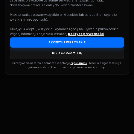
zapewnić prawidłowe działanie serwisu, analizować ruch oraz 
dopasowywać treści i reklamy do Twoich zainteresowań.
Możesz zaakceptować wszystkie pliki cookies lub odrzucić ich użycie (z 
wyjątkiem niezbędnych).
Klikając 'Akceptuj wszystkie', wyrażasz zgodę na używanie plików cookie. 
Więcej informacji znajdziesz w naszej 
polityce prywatności
.
AKCEPTUJ WSZYSTKIE
NIE ZGADZAM SIĘ
Przebywanie na stronie oznacza akceptację 
regulaminu
. Jeżeli nie zgadzasz się z 
jakimkolwiek punktem musisz natychmiast opuścić stronę.
Dołącz do grona prawdziwych kinomanów! Vider to Twoja brama
do świata filmów i seriali online. Dzięki wyszukiwarce do której
możesz otrzymać dostęp poprzez naszą stronę zawsze będziesz