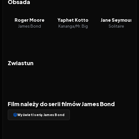
Obsada
Roger Moore
Yaphet Kotto
Jane Seymour
James Bond
Kananga/Mr. Big
Solitaire
Zwiastun
Film należy do serii filmów James Bond
Wyświetl serię James Bond