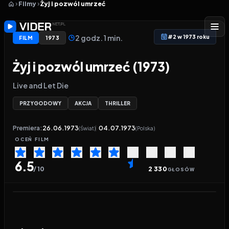
Filmy
Żyj i pozwól umrzeć
2 godz. 1 min.
#2 w 1973 roku
FILM
1973
Żyj i pozwól umrzeć (1973)
Live and Let Die
PRZYGODOWY
AKCJA
THRILLER
Premiera:
26.06.1973
04.07.1973
(Świat)
(Polska)
OCEŃ
FILM
6.5
/ 10
2 330
GŁOSÓW
Odtwarzacz wideo:
Żyj i pozwól umrzeć