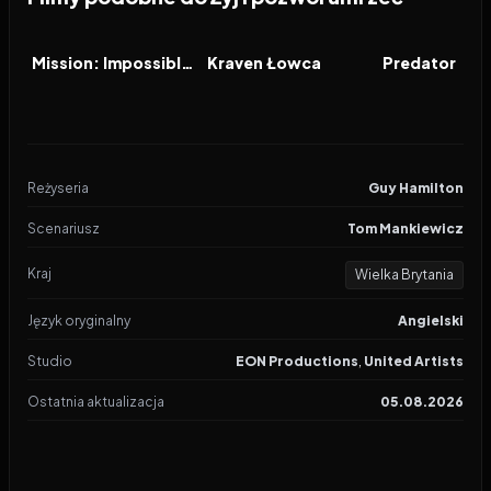
2025
7.2
2024
6.4
1987
FILM
FILM
FILM
Mission: Impossible - The Final Reckoning
Kraven Łowca
Predator
Reżyseria
Guy Hamilton
Scenariusz
Tom Mankiewicz
Kraj
Wielka Brytania
Język oryginalny
Angielski
Studio
EON Productions
,
United Artists
Ostatnia aktualizacja
05.08.2026