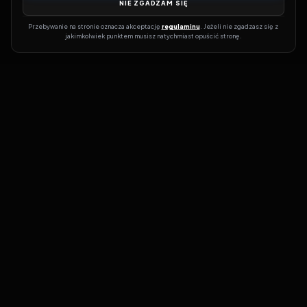
NIE ZGADZAM SIĘ
Przebywanie na stronie oznacza akceptację 
regulaminu
. Jeżeli nie zgadzasz się z 
jakimkolwiek punktem musisz natychmiast opuścić stronę.
Dołącz do grona prawdziwych kinomanów! Vider to Twoja brama
do świata filmów i seriali online. Dzięki wyszukiwarce do której
możesz otrzymać dostęp poprzez naszą stronę zawsze będziesz
wiedział, gdzie znaleźć najnowsze produkcje i gdzie obejrzeć cały
film lub serial online.
Nie trać czasu na przeszukiwanie stron takich jak Zalukaj, Filman,
eKino czy CDA. Z Viderem i wyszukiwarką szybko sprawdzisz
dostępność filmów na najlepszych serwisach VOD, takich jak
Netflix, HBO Max, Disney+ czy Amazon Prime Video. Nasza baza
filmów jest regularnie aktualizowana, więc zawsze znajdziesz coś