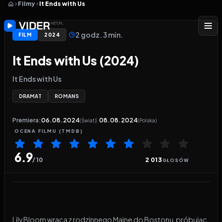
Filmy
It Ends with Us
2 godz. 3 min.
FILM
2024
It Ends with Us (2024)
It Ends with Us
DRAMAT
ROMANS
Premiera:
06.08.2024
08.08.2024
(Świat)
(Polska)
OCENA
FILMU
(TMDB)
6.9
/ 10
2 013
GŁOSÓW
Odtwarzacz wideo:
It Ends with Us
Lily Bloom wraca z rodzinnego Maine do Bostonu, próbując