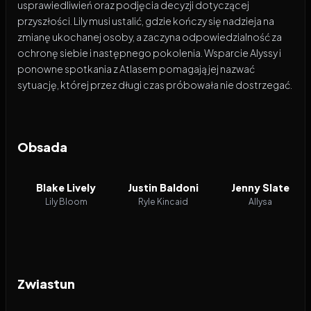
usprawiedliwień oraz podjęcia decyzji dotyczącej
przyszłości. Lily musi ustalić, gdzie kończy się nadzieja na
zmianę ukochanej osoby, a zaczyna odpowiedzialność za
ochronę siebie i następnego pokolenia. Wsparcie Alyssy i
ponowne spotkania z Atlasem pomagają jej nazwać
sytuację, której przez długi czas próbowała nie dostrzegać.
Obsada
Blake Lively
Justin Baldoni
Jenny Slate
Lily Bloom
Ryle Kincaid
Allysa
Zwiastun