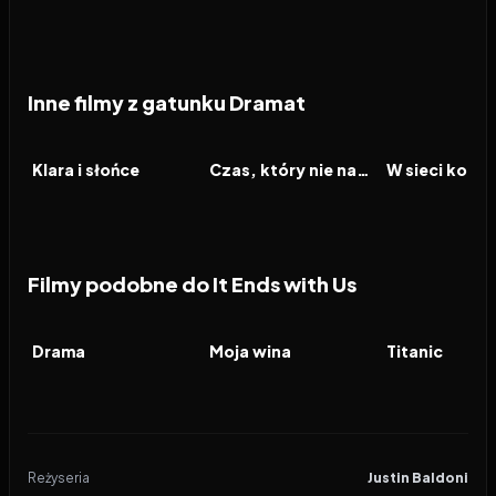
Inne filmy z gatunku Dramat
2026
2026
2026
FILM
FILM
FILM
Klara i słońce
Czas, który nie nadszedł
Filmy podobne do It Ends with Us
2026
6.9
2023
7.7
1997
FILM
FILM
FILM
Drama
Moja wina
Titanic
Reżyseria
Justin Baldoni