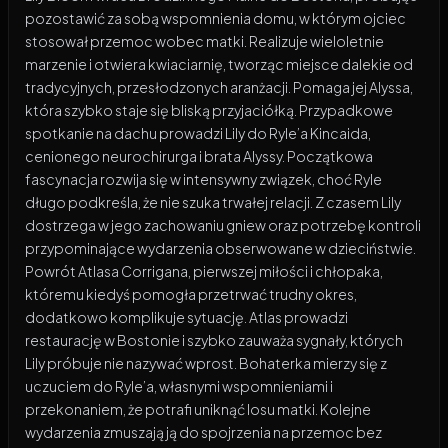
pozostawić za sobą wspomnienia domu, w którym ojciec
stosował przemoc wobec matki. Realizuje wieloletnie
marzenie i otwiera kwiaciarnię, tworząc miejsce dalekie od
tradycyjnych, przesłodzonych aranżacji. Pomaga jej Alyssa,
która szybko staje się bliską przyjaciółką. Przypadkowe
spotkanie na dachu prowadzi Lily do Ryle’a Kincaida,
cenionego neurochirurga i brata Alyssy. Początkowa
fascynacja rozwija się w intensywny związek, choć Ryle
długo podkreśla, że nie szuka trwałej relacji. Z czasem Lily
dostrzega w jego zachowaniu gniew oraz potrzebę kontroli
przypominające wydarzenia obserwowane w dzieciństwie.
Powrót Atlasa Corrigana, pierwszej miłości i chłopaka,
któremu kiedyś pomogła przetrwać trudny okres,
dodatkowo komplikuje sytuację. Atlas prowadzi
restaurację w Bostonie i szybko zauważa sygnały, których
Lily próbuje nie nazywać wprost. Bohaterka mierzy się z
uczuciem do Ryle’a, własnymi wspomnieniami i
przekonaniem, że potrafi uniknąć losu matki. Kolejne
wydarzenia zmuszają ją do spojrzenia na przemoc bez