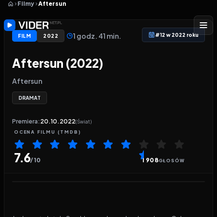
Filmy
Aftersun
1 godz. 41 min.
#12 w 2022 roku
FILM
2022
Aftersun (2022)
Aftersun
DRAMAT
Premiera:
20.10.2022
(Świat)
OCENA
FILMU
(TMDB)
7.6
/ 10
1 908
GŁOSÓW
Odtwarzacz wideo:
Aftersun