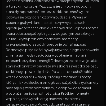
Jedenastoletnia Sophie spędza wakacje z ojcem Calumem
w tureckim kurorcie. Mężczyzna jest młody, swobodny i
stara się zapewnić córce beztroski czas, choć wyjazd
odbywa się przy ograniczonym budżecie. Pływają w
basenie, grają w bilard, uczestniczą w wycieczkach i
rejestrują codzienne chwile kamerą wideo. Sophie zaczyna
jednak dostrzegać pęknięcia w pogodnym obrazie ojca.
Calum ukrywa problemy finansowe, momenty
przygnębienia oraz ból, którego nie potrafi nazwać.
Rozmowy o przyszłości bywają urywane, a jego zachowanie
zmienia się między czułością, wycofaniem i nagłymi
próbami odzyskania energii. Dziewczynka obserwuje także
starszych turystów, pierwsze związki oraz świat dorosłości,
do którego powoli się zbliża. Po latach dorosła Sophie
wraca do nagrań z wakacji, próbując zrozumieć rzeczy,
których jako dziecko nie mogła zauważyć. Obrazy z kamery
mieszają się ze wspomnieniami, niedopowiedzeniami i
wyobrażeniami o samotności ojca. Krótkie momenty
wspólnej zabawy nabierają znaczenia dopiero z
perspektywy czasu. Powrót do tamtego lata staje się