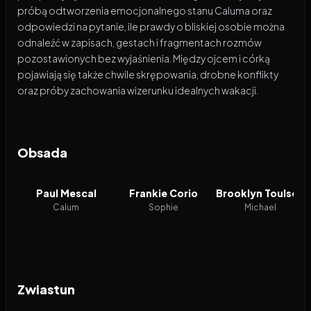
próbą odtworzenia emocjonalnego stanu Caluma oraz
odpowiedzi na pytanie, ile prawdy o bliskiej osobie można
odnaleźć w zapisach, gestach i fragmentach rozmów
pozostawionych bez wyjaśnienia. Między ojcem i córką
pojawiają się także chwile skrępowania, drobne konflikty
oraz próby zachowania wizerunku idealnych wakacji.
Obsada
Paul Mescal
Frankie Corio
Brooklyn Toulson
Calum
Sophie
Michael
Zwiastun