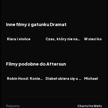
Inne filmy z gatunku Dramat
2026
2026
2026
FILM
FILM
FILM
Klara i słońce
Czas, który nie nadszedł
Filmy podobne do Aftersun
2026
6.5
2026
7.1
2026
FILM
FILM
FILM
Robin Hood: Koniec legendy
Diabeł ubiera się u Prady 2
Michael
Reżyseria
Charlotte Wells