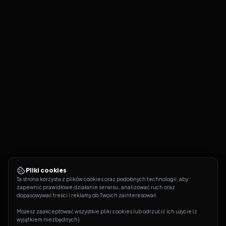
Pliki cookies
Ta strona korzysta z plików cookies oraz podobnych technologii, aby 
zapewnić prawidłowe działanie serwisu, analizować ruch oraz 
dopasowywać treści i reklamy do Twoich zainteresowań.
Możesz zaakceptować wszystkie pliki cookies lub odrzucić ich użycie (z 
wyjątkiem niezbędnych).