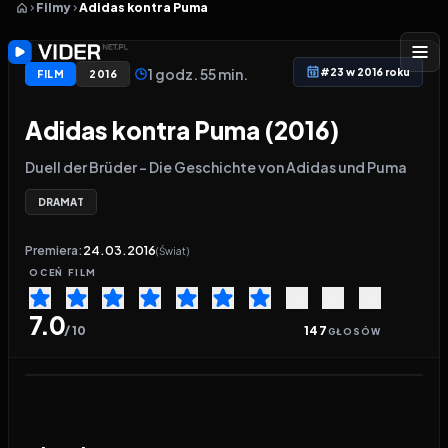
Filmy
Adidas kontra Puma
1 godz. 55 min.
#23 w 2016 roku
FILM
2016
Adidas kontra Puma (2016)
Duell der Brüder - Die Geschichte von Adidas und Puma
DRAMAT
Premiera:
24.03.2016
(Świat)
OCEŃ
FILM
7.0
/ 10
147
GŁOSÓW
Odtwarzacz wideo:
Adidas kontra Puma