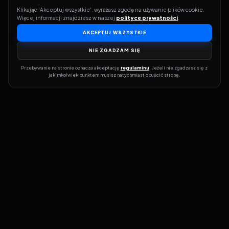
Klikając 'Akceptuj wszystkie', wyrażasz zgodę na używanie plików cookie. 
Więcej informacji znajdziesz w naszej 
polityce prywatności
.
AKCEPTUJ WSZYSTKIE
NIE ZGADZAM SIĘ
Przebywanie na stronie oznacza akceptację 
regulaminu
. Jeżeli nie zgadzasz się z 
jakimkolwiek punktem musisz natychmiast opuścić stronę.
Dołącz do grona prawdziwych kinomanów! Vider to Twoja brama
do świata filmów i seriali online. Dzięki wyszukiwarce do której
możesz otrzymać dostęp poprzez naszą stronę zawsze będziesz
wiedział, gdzie znaleźć najnowsze produkcje i gdzie obejrzeć cały
film lub serial online.
Nie trać czasu na przeszukiwanie stron takich jak Zalukaj, Filman,