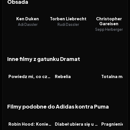
Obsada
Ken Duken
Torben Liebrecht
Christopher
Gareisen
Adi Dassler
Rudi Dassler
Sepp Herberger
Inne filmy z gatunku Dramat
2026
2026
2026
FILM
FILM
FILM
Powiedz mi, co czujesz
Rebelia
Totalna magi
Filmy podobne do Adidas kontra Puma
2026
6.5
2026
7.1
2026
FILM
FILM
FILM
Robin Hood: Koniec legendy
Diabeł ubiera się u Prady 2
Pragnienie