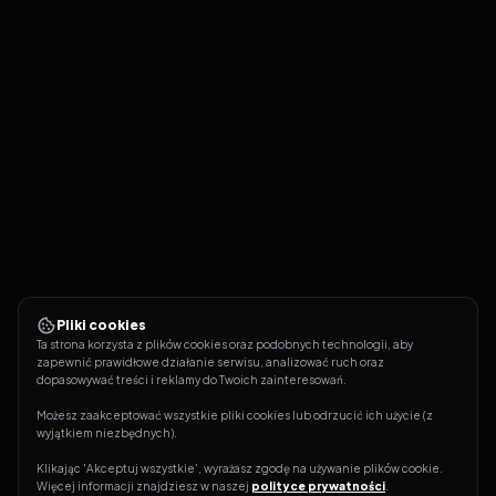
Made in America
21
Rodzina Soprano
S
06
E
21
09.06.2007
Pliki cookies
Ta strona korzysta z plików cookies oraz podobnych technologii, aby 
zapewnić prawidłowe działanie serwisu, analizować ruch oraz 
dopasowywać treści i reklamy do Twoich zainteresowań.
Możesz zaakceptować wszystkie pliki cookies lub odrzucić ich użycie (z 
wyjątkiem niezbędnych).
Klikając 'Akceptuj wszystkie', wyrażasz zgodę na używanie plików cookie. 
Więcej informacji znajdziesz w naszej 
polityce prywatności
.