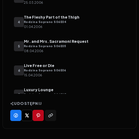
25.03.2006
The Fleshy Part of the Thigh
4
Rodzina Soprano
S
06
E
04
01.04.2006
Mr. and Mrs. Sacramoni Request
5
Rodzina Soprano
S
06
E
05
08.04.2006
Live Free or Die
6
Rodzina Soprano
S
06
E
06
15.04.2006
Luxury Lounge
7
Rodzina Soprano
S
06
E
07
22.04.2006
UDOSTĘPNIJ
Johnny Cakes
8
Rodzina Soprano
S
06
E
08
29.04.2006
Karuzela