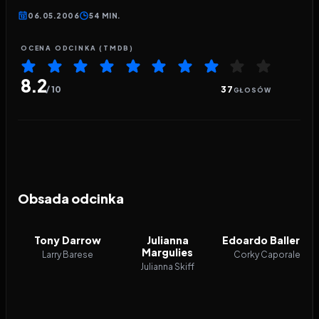
06.05.2006
54 MIN.
OCENA ODCINKA (TMDB)
8.2
/ 10
37
GŁOSÓW
Obsada odcinka
Tony Darrow
Julianna
Edoardo Ballerini
Margulies
Larry Barese
Corky Caporale
Julianna Skiff