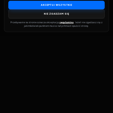
AKCEPTUJ WSZYSTKIE
NIE ZGADZAM SIĘ
Przebywanie na stronie oznacza akceptację 
regulaminu
. Jeżeli nie zgadzasz się z 
jakimkolwiek punktem musisz natychmiast opuścić stronę.
Dołącz do grona prawdziwych kinomanów! Vider to Twoja brama
do świata filmów i seriali online. Dzięki wyszukiwarce do której
możesz otrzymać dostęp poprzez naszą stronę zawsze będziesz
wiedział, gdzie znaleźć najnowsze produkcje i gdzie obejrzeć cały
film lub serial online.
Nie trać czasu na przeszukiwanie stron takich jak Zalukaj, Filman,
eKino czy CDA. Z Viderem i wyszukiwarką szybko sprawdzisz
dostępność filmów na najlepszych serwisach VOD, takich jak