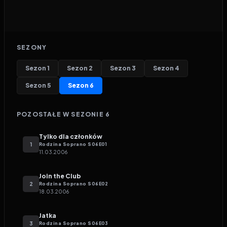
SEZONY
Sezon
1
Sezon
2
Sezon
3
Sezon
4
Sezon
5
Sezon
6
POZOSTAŁE W SEZONIE
6
Tylko dla członków
1
Rodzina Soprano
S
06
E
01
11.03.2006
Join the Club
2
Rodzina Soprano
S
06
E
02
18.03.2006
Jatka
3
Rodzina Soprano
S
06
E
03