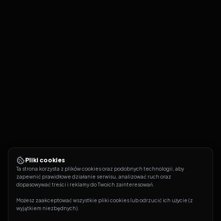
Pliki cookies
Ta strona korzysta z plików cookies oraz podobnych technologii, aby 
zapewnić prawidłowe działanie serwisu, analizować ruch oraz 
dopasowywać treści i reklamy do Twoich zainteresowań.
Możesz zaakceptować wszystkie pliki cookies lub odrzucić ich użycie (z 
wyjątkiem niezbędnych).