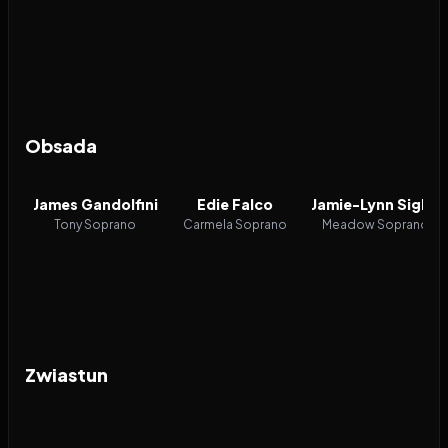
13
odcinków
21
odcinków
Obsada
James Gandolfini
Edie Falco
Jamie-Lynn Sigler
Tony Soprano
Carmela Soprano
Meadow Soprano
Zwiastun