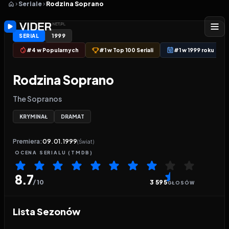
Seriale
Rodzina Soprano
SERIAL
1999
#4 w Popularnych
#1 w Top 100 Seriali
#1 w 1999 roku
Rodzina Soprano
The Sopranos
KRYMINAŁ
DRAMAT
Premiera:
09.01.1999
(Świat)
OCENA
SERIALU
(TMDB)
8.7
/ 10
3 595
GŁOSÓW
Sezon 1
Sezon 2
Lista Sezonów
Sezon 3
Sezon 4
13
odcinków
13
odcinków
Sezon 5
Sezon 6
13
odcinków
13
odcinków