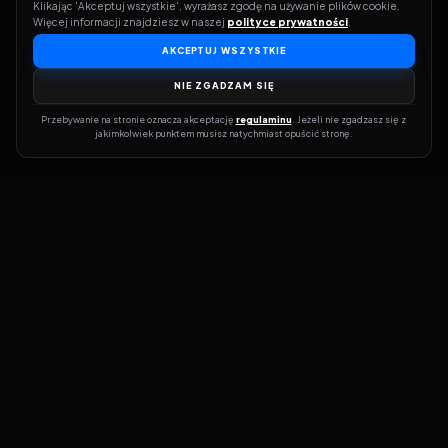
Klikając 'Akceptuj wszystkie', wyrażasz zgodę na używanie plików cookie. 
Więcej informacji znajdziesz w naszej 
polityce prywatności
.
AKCEPTUJ WSZYSTKIE
NIE ZGADZAM SIĘ
Przebywanie na stronie oznacza akceptację 
regulaminu
. Jeżeli nie zgadzasz się z 
jakimkolwiek punktem musisz natychmiast opuścić stronę.
Dołącz do grona prawdziwych kinomanów! Vider to Twoja brama
do świata filmów i seriali online. Dzięki wyszukiwarce do której
możesz otrzymać dostęp poprzez naszą stronę zawsze będziesz
wiedział, gdzie znaleźć najnowsze produkcje i gdzie obejrzeć cały
film lub serial online.
Nie trać czasu na przeszukiwanie stron takich jak Zalukaj, Filman,