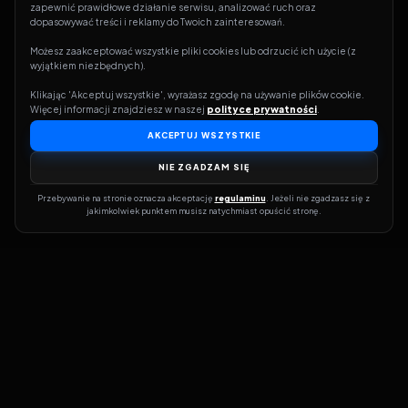
zapewnić prawidłowe działanie serwisu, analizować ruch oraz 
dopasowywać treści i reklamy do Twoich zainteresowań.
Możesz zaakceptować wszystkie pliki cookies lub odrzucić ich użycie (z 
wyjątkiem niezbędnych).
Klikając 'Akceptuj wszystkie', wyrażasz zgodę na używanie plików cookie. 
Więcej informacji znajdziesz w naszej 
polityce prywatności
.
AKCEPTUJ WSZYSTKIE
NIE ZGADZAM SIĘ
Przebywanie na stronie oznacza akceptację 
regulaminu
. Jeżeli nie zgadzasz się z 
jakimkolwiek punktem musisz natychmiast opuścić stronę.
Dołącz do grona prawdziwych kinomanów! Vider to Twoja brama
do świata filmów i seriali online. Dzięki wyszukiwarce do której
możesz otrzymać dostęp poprzez naszą stronę zawsze będziesz