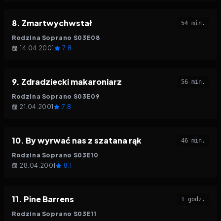
8
.
Zmartwychwstał
54 min.
Rodzina Soprano
S
03
E
08
14.04.2001
7.8
9
.
Zdradziecki makaroniarz
56 min.
Rodzina Soprano
S
03
E
09
21.04.2001
7.8
10
.
By wyrwać nas z szatana rąk
46 min.
Rodzina Soprano
S
03
E
10
28.04.2001
8.1
11
.
Pine Barrens
1 godz.
Rodzina Soprano
S
03
E
11