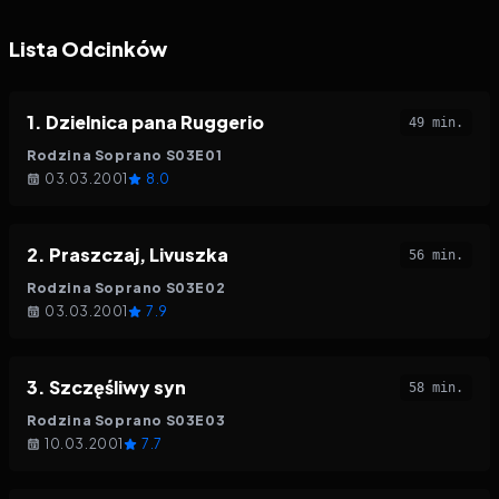
Lista Odcinków
1
.
Dzielnica pana Ruggerio
49 min.
Rodzina Soprano
S
03
E
01
03.03.2001
8.0
2
.
Praszczaj, Livuszka
56 min.
Rodzina Soprano
S
03
E
02
03.03.2001
7.9
3
.
Szczęśliwy syn
58 min.
Rodzina Soprano
S
03
E
03
10.03.2001
7.7