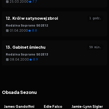
25.03.2000
7.7
12
.
Król w satynowej zbroi
1 godz.
Rodzina Soprano
S
02
E
12
01.04.2000
8.8
13
.
Gabinet śmiechu
59 min.
Rodzina Soprano
S
02
E
13
08.04.2000
8.9
Obsada Sezonu
James Gandolfini
Edie Falco
Jamie-Lynn Sigler