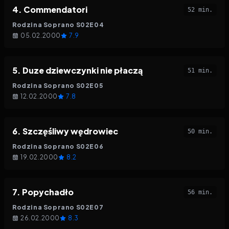
4
.
Commendatori
52 min.
Rodzina Soprano
S
02
E
04
05.02.2000
7.9
5
.
Duze dziewczynki nie płaczą
51 min.
Rodzina Soprano
S
02
E
05
12.02.2000
7.8
6
.
Szczęśliwy wędrowiec
50 min.
Rodzina Soprano
S
02
E
06
19.02.2000
8.2
7
.
Popychadło
56 min.
Rodzina Soprano
S
02
E
07
26.02.2000
8.3