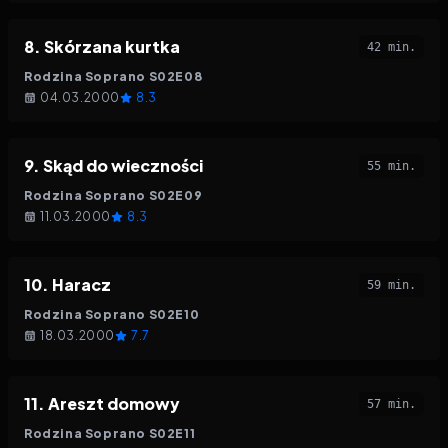
8
.
Skórzana kurtka
42 min.
Rodzina Soprano
S
02
E
08
04.03.2000
8.3
9
.
Skąd do wieczności
55 min.
Rodzina Soprano
S
02
E
09
11.03.2000
8.3
10
.
Haracz
59 min.
Rodzina Soprano
S
02
E
10
18.03.2000
7.7
11
.
Areszt domowy
57 min.
Rodzina Soprano
S
02
E
11