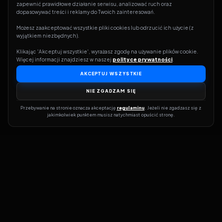
zapewnić prawidłowe działanie serwisu, analizować ruch oraz 
dopasowywać treści i reklamy do Twoich zainteresowań.
Możesz zaakceptować wszystkie pliki cookies lub odrzucić ich użycie (z 
wyjątkiem niezbędnych).
Klikając 'Akceptuj wszystkie', wyrażasz zgodę na używanie plików cookie. 
Więcej informacji znajdziesz w naszej 
polityce prywatności
.
AKCEPTUJ WSZYSTKIE
NIE ZGADZAM SIĘ
Przebywanie na stronie oznacza akceptację 
regulaminu
. Jeżeli nie zgadzasz się z 
jakimkolwiek punktem musisz natychmiast opuścić stronę.
Dołącz do grona prawdziwych kinomanów! Vider to Twoja brama
do świata filmów i seriali online. Dzięki wyszukiwarce do której
możesz otrzymać dostęp poprzez naszą stronę zawsze będziesz