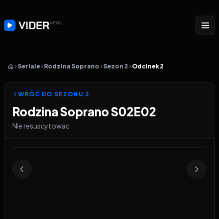
Seriale
Rodzina Soprano
Sezon 2
Odcinek 2
WRÓĆ DO SEZONU
2
Rodzina Soprano S02E02
Nie resuscytowac
Odtwarzacz wideo:
Rodzina Soprano