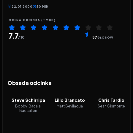
22.01.2000
50 MIN.
OCENA ODCINKA (TMDB)
7.7
/ 10
57
GŁOSÓW
Obsada odcinka
Steve Schirripa
Lillo Brancato
Chris Tardio
Bobby 'Bacala'
Matt Bevilaqua
Sean Gismonte
Baccalieri