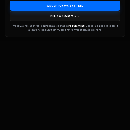
AKCEPTUJ WSZYSTKIE
NIE ZGADZAM SIĘ
Przebywanie na stronie oznacza akceptację 
regulaminu
. Jeżeli nie zgadzasz się z 
jakimkolwiek punktem musisz natychmiast opuścić stronę.
Dołącz do grona prawdziwych kinomanów! Vider to Twoja brama
do świata filmów i seriali online. Dzięki wyszukiwarce do której
możesz otrzymać dostęp poprzez naszą stronę zawsze będziesz
wiedział, gdzie znaleźć najnowsze produkcje i gdzie obejrzeć cały
film lub serial online.
Nie trać czasu na przeszukiwanie stron takich jak Zalukaj, Filman,
eKino czy CDA. Z Viderem i wyszukiwarką szybko sprawdzisz
dostępność filmów na najlepszych serwisach VOD, takich jak