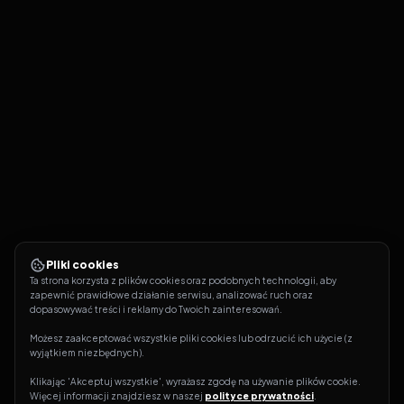
Pliki cookies
Ta strona korzysta z plików cookies oraz podobnych technologii, aby 
zapewnić prawidłowe działanie serwisu, analizować ruch oraz 
dopasowywać treści i reklamy do Twoich zainteresowań.
Możesz zaakceptować wszystkie pliki cookies lub odrzucić ich użycie (z 
wyjątkiem niezbędnych).
Klikając 'Akceptuj wszystkie', wyrażasz zgodę na używanie plików cookie. 
Więcej informacji znajdziesz w naszej 
polityce prywatności
.