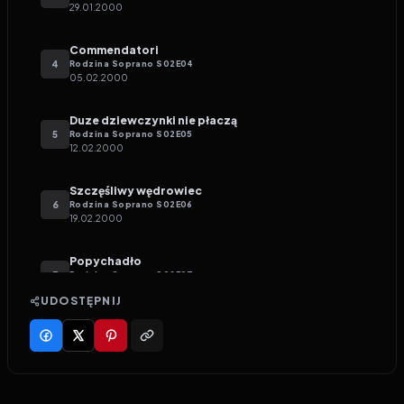
29.01.2000
Commendatori
4
Rodzina Soprano
S
02
E
04
05.02.2000
Duze dziewczynki nie płaczą
5
Rodzina Soprano
S
02
E
05
12.02.2000
Szczęśliwy wędrowiec
6
Rodzina Soprano
S
02
E
06
19.02.2000
Popychadło
7
Rodzina Soprano
S
02
E
07
26.02.2000
UDOSTĘPNIJ
Skórzana kurtka
8
Rodzina Soprano
S
02
E
08
04.03.2000
Skąd do wieczności