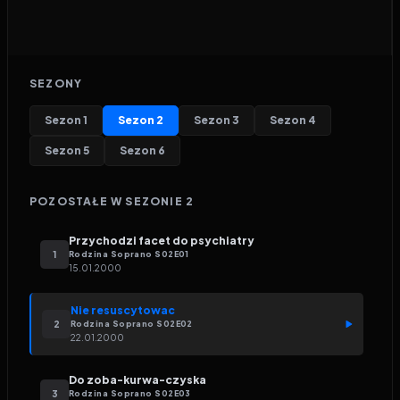
SEZONY
Sezon
1
Sezon
2
Sezon
3
Sezon
4
Sezon
5
Sezon
6
POZOSTAŁE W SEZONIE
2
Przychodzi facet do psychiatry
1
Rodzina Soprano
S
02
E
01
15.01.2000
Nie resuscytowac
2
Rodzina Soprano
S
02
E
02
22.01.2000
Do zoba-kurwa-czyska
3
Rodzina Soprano
S
02
E
03