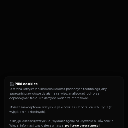
Pliki cookies
Ta strona korzysta z plików cookies oraz podobnych technologii, aby 
zapewnić prawidłowe działanie serwisu, analizować ruch oraz 
dopasowywać treści i reklamy do Twoich zainteresowań.
Możesz zaakceptować wszystkie pliki cookies lub odrzucić ich użycie (z 
wyjątkiem niezbędnych).
Klikając 'Akceptuj wszystkie', wyrażasz zgodę na używanie plików cookie. 
Więcej informacji znajdziesz w naszej 
polityce prywatności
.