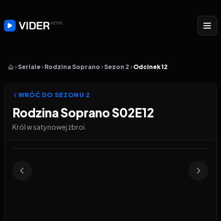
Seriale
Rodzina Soprano
Sezon 2
Odcinek 12
WRÓĆ DO SEZONU
2
Rodzina Soprano S02E12
Król w satynowej zbroi
Odtwarzacz wideo:
Rodzina Soprano