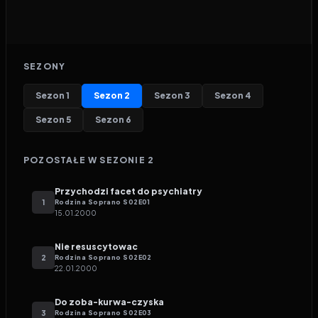
SEZONY
Sezon
1
Sezon
2
Sezon
3
Sezon
4
Sezon
5
Sezon
6
POZOSTAŁE W SEZONIE
2
Przychodzi facet do psychiatry
1
Rodzina Soprano
S
02
E
01
15.01.2000
Nie resuscytowac
2
Rodzina Soprano
S
02
E
02
22.01.2000
Do zoba-kurwa-czyska
3
Rodzina Soprano
S
02
E
03