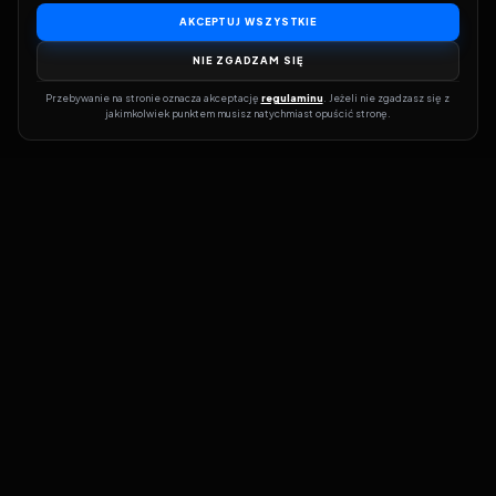
AKCEPTUJ WSZYSTKIE
NIE ZGADZAM SIĘ
Przebywanie na stronie oznacza akceptację 
regulaminu
. Jeżeli nie zgadzasz się z 
jakimkolwiek punktem musisz natychmiast opuścić stronę.
Dołącz do grona prawdziwych kinomanów! Vider to Twoja brama
do świata filmów i seriali online. Dzięki wyszukiwarce do której
możesz otrzymać dostęp poprzez naszą stronę zawsze będziesz
wiedział, gdzie znaleźć najnowsze produkcje i gdzie obejrzeć cały
film lub serial online.
Nie trać czasu na przeszukiwanie stron takich jak Zalukaj, Filman,
eKino czy CDA. Z Viderem i wyszukiwarką szybko sprawdzisz
dostępność filmów na najlepszych serwisach VOD, takich jak