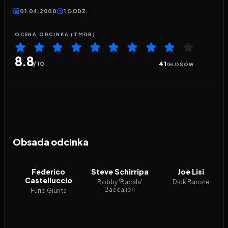
01.04.2000
1 GODZ.
OCENA ODCINKA (TMDB)
8.8
/ 10
41
GŁOSÓW
Obsada odcinka
Federico
Steve Schirripa
Joe Lisi
Castelluccio
Bobby 'Bacala'
Dick Barone
Baccalieri
Furio Giunta