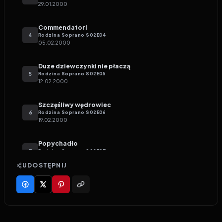
29.01.2000
Commendatori
4
Rodzina Soprano
S
02
E
04
05.02.2000
Duze dziewczynki nie płaczą
5
Rodzina Soprano
S
02
E
05
12.02.2000
Szczęśliwy wędrowiec
6
Rodzina Soprano
S
02
E
06
19.02.2000
Popychadło
7
Rodzina Soprano
S
02
E
07
26.02.2000
UDOSTĘPNIJ
Skórzana kurtka
8
Rodzina Soprano
S
02
E
08
04.03.2000
Skąd do wieczności