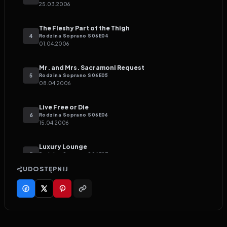
25.03.2006
The Fleshy Part of the Thigh
4
Rodzina Soprano
S
06
E
04
01.04.2006
Mr. and Mrs. Sacramoni Request
5
Rodzina Soprano
S
06
E
05
08.04.2006
Live Free or Die
6
Rodzina Soprano
S
06
E
06
15.04.2006
Luxury Lounge
7
Rodzina Soprano
S
06
E
07
22.04.2006
UDOSTĘPNIJ
Johnny Cakes
8
Rodzina Soprano
S
06
E
08
29.04.2006
Karuzela