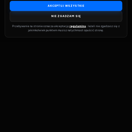
AKCEPTUJ WSZYSTKIE
NIE ZGADZAM SIĘ
Przebywanie na stronie oznacza akceptację 
regulaminu
. Jeżeli nie zgadzasz się z 
jakimkolwiek punktem musisz natychmiast opuścić stronę.
Dołącz do grona prawdziwych kinomanów! Vider to Twoja brama
do świata filmów i seriali online. Dzięki wyszukiwarce do której
możesz otrzymać dostęp poprzez naszą stronę zawsze będziesz
wiedział, gdzie znaleźć najnowsze produkcje i gdzie obejrzeć cały
film lub serial online.
Nie trać czasu na przeszukiwanie stron takich jak Zalukaj, Filman,
eKino czy CDA. Z Viderem i wyszukiwarką szybko sprawdzisz
dostępność filmów na najlepszych serwisach VOD, takich jak