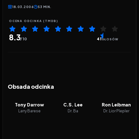
18.03.2006
53 MIN.
OCENA ODCINKA (TMDB)
8.3
/ 10
41
GŁOSÓW
Obsada odcinka
Tony Darrow
C.S. Lee
Ron Leibman
Larry Barese
Dr. Ba
Dr. Lior Plepler