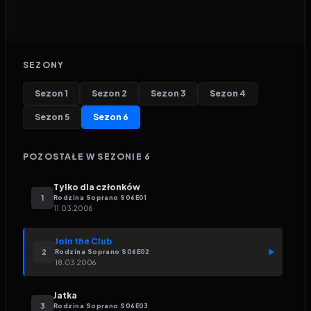
SEZONY
Sezon
1
Sezon
2
Sezon
3
Sezon
4
Sezon
5
Sezon
6
POZOSTAŁE W SEZONIE
6
Tylko dla członków
1
Rodzina Soprano
S
06
E
01
11.03.2006
Join the Club
2
Rodzina Soprano
S
06
E
02
18.03.2006
Jatka
3
Rodzina Soprano
S
06
E
03