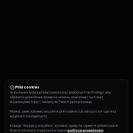
Made in America
21
Rodzina Soprano
S
06
E
21
09.06.2007
Pliki cookies
Ta strona korzysta z plików cookies oraz podobnych technologii, aby 
zapewnić prawidłowe działanie serwisu, analizować ruch oraz 
dopasowywać treści i reklamy do Twoich zainteresowań.
Możesz zaakceptować wszystkie pliki cookies lub odrzucić ich użycie (z 
wyjątkiem niezbędnych).
Klikając 'Akceptuj wszystkie', wyrażasz zgodę na używanie plików cookie. 
Więcej informacji znajdziesz w naszej 
polityce prywatności
.