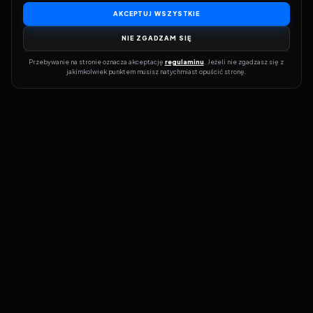
AKCEPTUJ WSZYSTKIE
NIE ZGADZAM SIĘ
Przebywanie na stronie oznacza akceptację 
regulaminu
. Jeżeli nie zgadzasz się z 
jakimkolwiek punktem musisz natychmiast opuścić stronę.
Dołącz do grona prawdziwych kinomanów! Vider to Twoja brama
do świata filmów i seriali online. Dzięki wyszukiwarce do której
możesz otrzymać dostęp poprzez naszą stronę zawsze będziesz
wiedział, gdzie znaleźć najnowsze produkcje i gdzie obejrzeć cały
film lub serial online.
Nie trać czasu na przeszukiwanie stron takich jak Zalukaj, Filman,
eKino czy CDA. Z Viderem i wyszukiwarką szybko sprawdzisz
dostępność filmów na najlepszych serwisach VOD, takich jak