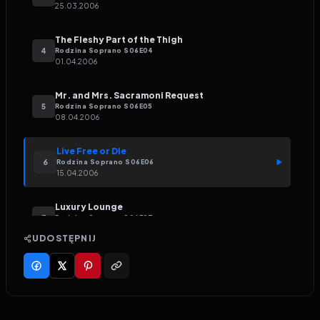
25.03.2006
The Fleshy Part of the Thigh
4
Rodzina Soprano
S
06
E
04
01.04.2006
Mr. and Mrs. Sacramoni Request
5
Rodzina Soprano
S
06
E
05
08.04.2006
Live Free or Die
6
Rodzina Soprano
S
06
E
06
15.04.2006
Luxury Lounge
7
Rodzina Soprano
S
06
E
07
22.04.2006
UDOSTĘPNIJ
Johnny Cakes
8
Rodzina Soprano
S
06
E
08
29.04.2006
Karuzela