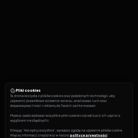
Made in America
21
Rodzina Soprano
S
06
E
21
09.06.2007
Pliki cookies
Ta strona korzysta z plików cookies oraz podobnych technologii, aby 
zapewnić prawidłowe działanie serwisu, analizować ruch oraz 
dopasowywać treści i reklamy do Twoich zainteresowań.
Możesz zaakceptować wszystkie pliki cookies lub odrzucić ich użycie (z 
wyjątkiem niezbędnych).
Klikając 'Akceptuj wszystkie', wyrażasz zgodę na używanie plików cookie. 
Więcej informacji znajdziesz w naszej 
polityce prywatności
.