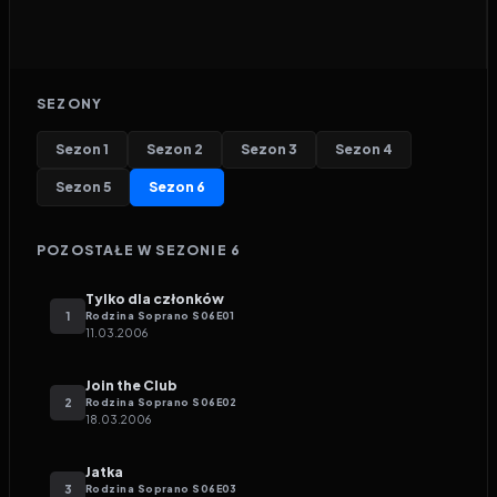
SEZONY
Sezon
1
Sezon
2
Sezon
3
Sezon
4
Sezon
5
Sezon
6
POZOSTAŁE W SEZONIE
6
Tylko dla członków
1
Rodzina Soprano
S
06
E
01
11.03.2006
Join the Club
2
Rodzina Soprano
S
06
E
02
18.03.2006
Jatka
3
Rodzina Soprano
S
06
E
03