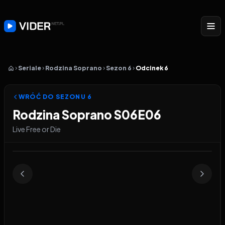
Seriale
Rodzina Soprano
Sezon 6
Odcinek 6
WRÓĆ DO SEZONU
6
Rodzina Soprano S06E06
Live Free or Die
Odtwarzacz wideo:
Rodzina Soprano