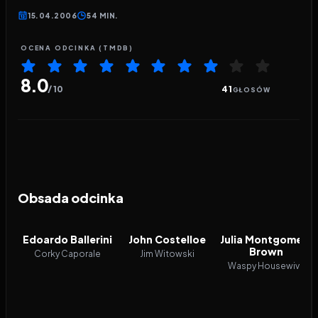
15.04.2006
54 MIN.
OCENA ODCINKA (TMDB)
8.0
/ 10
41
GŁOSÓW
Obsada odcinka
Edoardo Ballerini
John Costelloe
Julia Montgomery
Brown
Corky Caporale
Jim Witowski
Waspy Housewive