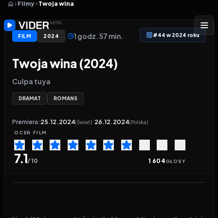
Filmy
Twoja wina
1 godz. 57 min.
#44 w 2024 roku
FILM
2024
Twoja wina (2024)
Culpa tuya
DRAMAT
ROMANS
Premiera:
25.12.2024
26.12.2024
(Świat)
(Polska)
OCEŃ
FILM
7.1
/ 10
1 604
GŁOSY
Odtwarzacz wideo:
Twoja wina