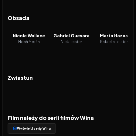
Obsada
Nicole Wallace
Gabriel Guevara
Marta Hazas
Noah Morán
Nick Leister
Rafaella Leister
Zwiastun
Film należy do serii filmów Wina
Wyświetl serię Wina