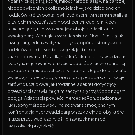
Noah i Nick są parą, której miłość narodziła się w najbardziej
nieodpowiednich okolicznościach — jako dzieci swoich
rodziców, którzy postanowili być razem i tym samym stali się
przyrodnim rodzeństwem pod jednym dachem. Kiedy
relacja między nimi wyszła na jaw, oboje zapłacili za to
wysoką cenę. W drugiej części ich historii Noah i Nick są już
jawną parą, jednak wciąż napotykają opór ze strony swoich
rodziców, dla których ten związek jest nie do
zaakceptowania. Rafaella, matka Nicka, postanawia działać
i zaczyna ingerować w ich życie w sposób znacznie bardziej
bezpośredni niż dotychczas. Na domiar złego do ich świata
wkraczają nowe osoby, które wnoszą ze sobą komplikacje
zarówno uczuciowe, jak i rodzinne, a sekret dotyczący
przeszłości sprawia, że grunt zaczyna się trząść pod nogami
obojga. Adaptacja powieści Mercedes Ron, osadzona w
luksusowym środowisku i naładowana emocjonalnymi
konfrontacjami, prowadzi parę przez kolejne próby, które
muszą przetrwać razem, jeśli ich związek ma mieć
jakąkolwiek przyszłość.