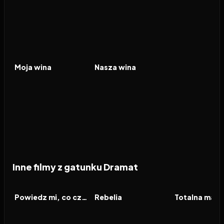
2023
7.7
2025
7.4
FILM
FILM
Moja wina
Nasza wina
Inne filmy z gatunku Dramat
2026
2026
2026
FILM
FILM
FILM
Powiedz mi, co czujesz
Rebelia
Totalna magi