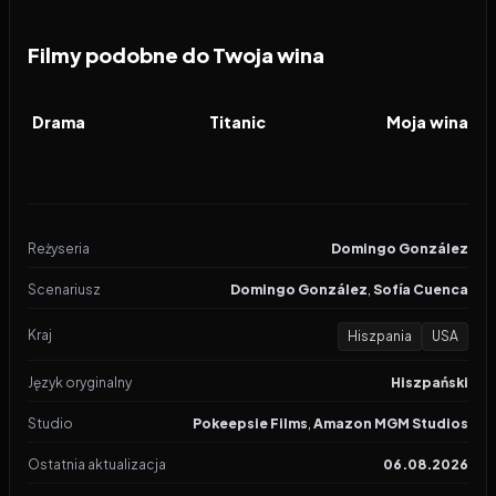
Filmy podobne do Twoja wina
2026
6.9
1997
7.9
2023
FILM
FILM
FILM
Drama
Titanic
Moja wina
Reżyseria
Domingo González
Scenariusz
Domingo González
,
Sofía Cuenca
Kraj
Hiszpania
USA
Język oryginalny
Hiszpański
Studio
Pokeepsie Films
,
Amazon MGM Studios
Ostatnia aktualizacja
06.08.2026