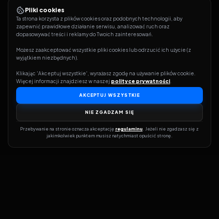
Pliki cookies
Ta strona korzysta z plików cookies oraz podobnych technologii, aby 
zapewnić prawidłowe działanie serwisu, analizować ruch oraz 
dopasowywać treści i reklamy do Twoich zainteresowań.
Możesz zaakceptować wszystkie pliki cookies lub odrzucić ich użycie (z 
wyjątkiem niezbędnych).
Klikając 'Akceptuj wszystkie', wyrażasz zgodę na używanie plików cookie. 
Więcej informacji znajdziesz w naszej 
polityce prywatności
.
AKCEPTUJ WSZYSTKIE
NIE ZGADZAM SIĘ
Przebywanie na stronie oznacza akceptację 
regulaminu
. Jeżeli nie zgadzasz się z 
jakimkolwiek punktem musisz natychmiast opuścić stronę.
Dołącz do grona prawdziwych kinomanów! Vider to Twoja brama