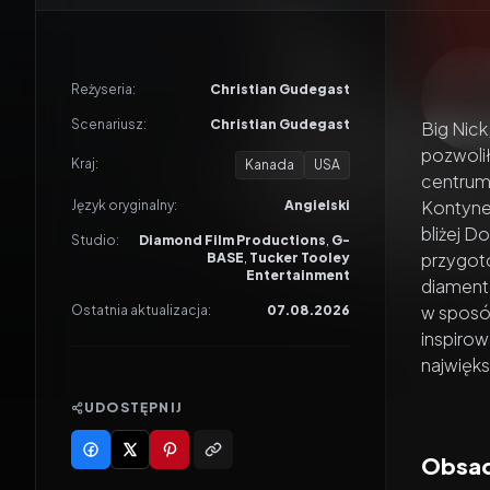
Odtwar
Reżyseria:
Christian Gudegast
Scenariusz:
Christian Gudegast
Big Nick
pozwolił
Kraj:
Kanada
USA
centrum 
Kontynen
Język oryginalny:
Angielski
bliżej D
Studio:
Diamond Film Productions
,
G-
przygoto
BASE
,
Tucker Tooley
Entertainment
diamentó
w sposób
Ostatnia aktualizacja:
07.08.2026
inspiro
najwięks
UDOSTĘPNIJ
Obsa