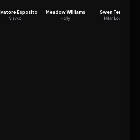
lvatore Esposito
Meadow Williams
Swen Temmel
Slavko
Holly
Milan Lovren