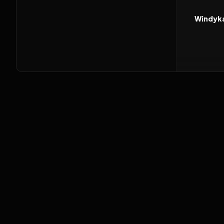
FILM
Windyk