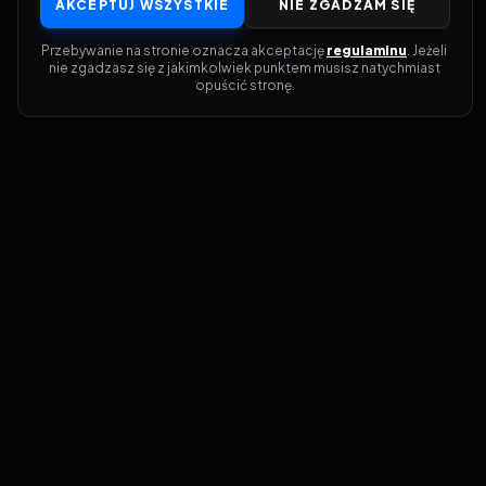
AKCEPTUJ WSZYSTKIE
NIE ZGADZAM SIĘ
Przebywanie na stronie oznacza akceptację 
regulaminu
. Jeżeli 
nie zgadzasz się z jakimkolwiek punktem musisz natychmiast 
opuścić stronę.
Dołącz do grona prawdziwych
kinomanów! Vider to Twoja brama do
świata filmów i seriali online. Dzięki
wyszukiwarce do której możesz otrzymać
dostęp poprzez naszą stronę zawsze
będziesz wiedział, gdzie znaleźć najnowsze
produkcje i gdzie obejrzeć cały film lub
serial online.
Nie trać czasu na przeszukiwanie stron