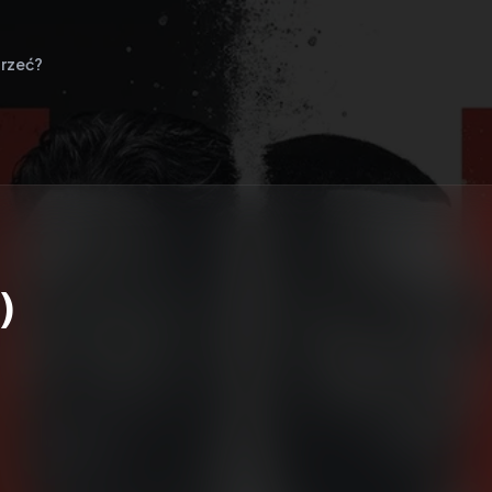
rzeć?
)