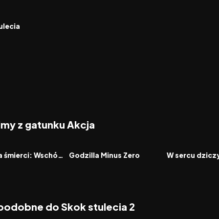
6.9
ulecia
ilmy z gatunku Akcja
2026
2026
FILM
FILM
Igrzyska śmierci: Wschód słońca w dniu dożynek
Godzilla Minus Zero
W sercu dzicz
 podobne do Skok stulecia 2
7.6
2026
7.8
2008