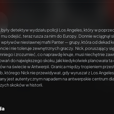
zacz wideo:
Skok stulecia 2
, były detektyw wydziału policji Los Angeles, który w poprze
 mu odejść, teraz rusza za nim do Europy. Donnie wciągnął s
wpływów niesławnej mafii Panter — grupy, która od dekad ko
cie i nie toleruje zewnętrznych graczy. Nick, poruszający si
onniego i zrozumieć, co naprawdę knuje, musi niechętnie zawr
wań do największego skoku, jaki kiedykolwiek planowała ta 
w na świecie w Antwerpii. Granica między tropieniem przest
, którego Nick nie przewidywał, gdy wyruszał z Los Angeles. 
wany jest autentycznym napadem na antwerpskie centrum di
zych skoków w historii.
da