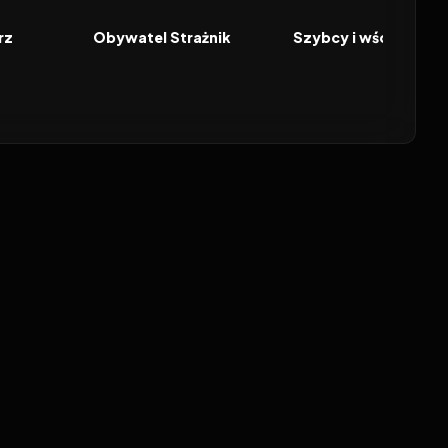
FILM
FILM
rz
Obywatel Strażnik
Szybcy i wściekli 10