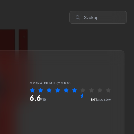
OCENA
FILMU
(TMDB)
6.6
/ 10
841
GŁOSÓW