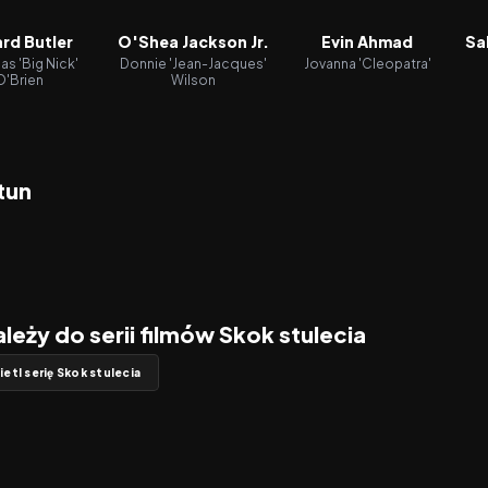
rd Butler
O'Shea Jackson Jr.
Evin Ahmad
Sa
as 'Big Nick'
Donnie 'Jean-Jacques'
Jovanna 'Cleopatra'
O'Brien
Wilson
tun
ależy do serii filmów Skok stulecia
etl serię Skok stulecia