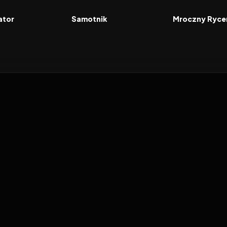
FILM
FILM
ator
Samotnik
Mroczny Ryce