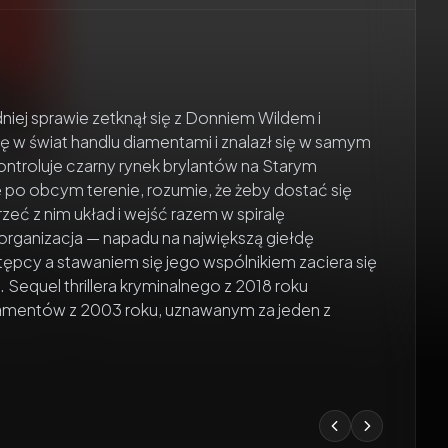
dniej sprawie zetknął się z Donniem Wildem i
ię w świat handlu diamentami i znalazł się w samym
ntroluje czarny rynek brylantów na Starym
ę po obcym terenie, rozumie, że żeby dostać się
zeć z nim układ i wejść razem w spiralę
organizacja — napadu na największą giełdę
ępcy a stawaniem się jego wspólnikiem zaciera się
Sequel thrillera kryminalnego z 2018 roku
amentów z 2003 roku, uznawanym za jeden z