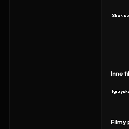
2018
FILM
Skok st
Inne f
2026
FILM
Filmy
2026