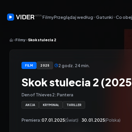
Filmy
Przeglądaj według
Gatunki
Co obej
Filmy
Skok stulecia 2
2 godz. 24 min.
FILM
2025
Skok stulecia 2 (2025
Den of Thieves 2: Pantera
AKCJA
KRYMINAŁ
THRILLER
Premiera:
07.01.2025
(Świat)
30.01.2025
(Polska)