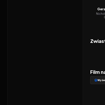
Gera
Nichol
Zwias
Film n
Wyświ