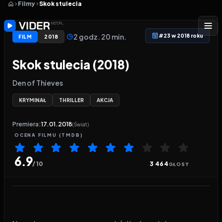
Filmy
Skok stulecia
2 godz. 20 min.
#23 w 2018 roku
FILM
2018
Skok stulecia (2018)
Den of Thieves
KRYMINAŁ
THRILLER
AKCJA
Premiera:
17.01.2018
(Świat)
OCENA
FILMU
(TMDB)
6.9
/ 10
3 464
GŁOSY
Odtwarzacz wideo:
Skok stulecia