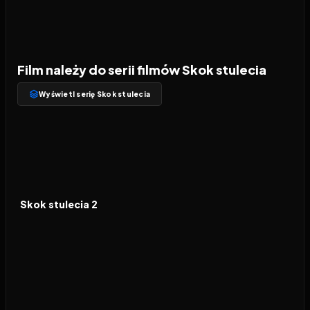
Film należy do serii filmów Skok stulecia
Wyświetl serię Skok stulecia
2025
6.6
FILM
Skok stulecia 2