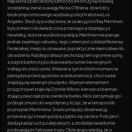
Napad na opancerzony samochód kończy się krwawą
strzelaniną i zwraca uwagę Nicka O'Briena, dowódcy
bezkompromisowego wydziału policji hrabstwa Los
Angeles. Śledczy podejrzewa, że za akcją stoi Ray Merrimen,
były żołnierz i doświadczony przestępca działający z
niewielką, dobrze wyszkoloną ekipą. Merrimen nie planuje
jednak zwykłego rabunku. Jego celem jest oddział Rezerwy
Federalnej, miejsce uznawane za praktycznie niemożliwe do
okradzenia. Każdego dnia przechodzą tam ogromne sumy,
a zużyte banknoty po skasowaniu numerów seryjnych
trafiają do zniszczenia. Właśnie w tym krótkim momencie
pieniądze przestają istnieć w dokumentacji, choć nadal
znajdują się wewnątrz budynku. Ważnym elementem
przygotowań staje się Donnie Wilson, kierowca i barman
znający zwyczaje pracowników banku. Nick zatrzymuje go i
próbuje zmusić do współpracy, licząc, że w ten sposób
pozna plan Merrimena. Granica między obserwacją,
prowokacją i otwartą wojną szybko się zaciera. Policjanci
śledzą każdy ruch podejrzanych, a złodzieje świadomie
podsuwają im fałszywe tropy. Obie grupy wiedzą, że o