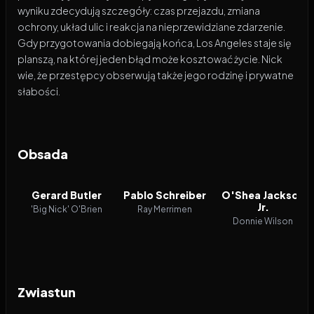
wyniku zdecydują szczegóły: czas przejazdu, zmiana
ochrony, układ ulic i reakcja na nieprzewidziane zdarzenie.
Gdy przygotowania dobiegają końca, Los Angeles staje się
planszą, na której jeden błąd może kosztować życie. Nick
wie, że przestępcy obserwują także jego rodzinę i prywatne
słabości.
Obsada
Gerard Butler
Pablo Schreiber
O'Shea Jackson
Jr.
'Big Nick' O'Brien
Ray Merrimen
Donnie Wilson
Zwiastun