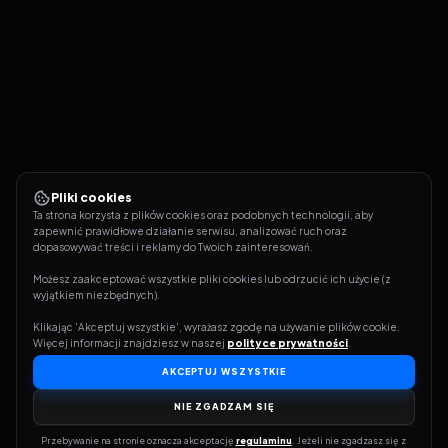
Pliki cookies
Ta strona korzysta z plików cookies oraz podobnych technologii, aby 
zapewnić prawidłowe działanie serwisu, analizować ruch oraz 
dopasowywać treści i reklamy do Twoich zainteresowań.
Możesz zaakceptować wszystkie pliki cookies lub odrzucić ich użycie (z 
wyjątkiem niezbędnych).
Klikając 'Akceptuj wszystkie', wyrażasz zgodę na używanie plików cookie. 
Więcej informacji znajdziesz w naszej 
polityce prywatności
.
AKCEPTUJ WSZYSTKIE
NIE ZGADZAM SIĘ
Przebywanie na stronie oznacza akceptację 
regulaminu
. Jeżeli nie zgadzasz się z 