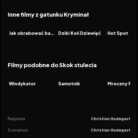
Inne filmy z gatunku Kryminał
2026
2026
2026
FILM
FILM
FILM
Jak obrabować bank
Dziki Koń Dziewięć
Hot Spot
Filmy podobne do Skok stulecia
2026
7.7
2026
7.8
2008
FILM
FILM
FILM
Windykator
Samotnik
Mroczny Ryc
Reżyseria
Christian Gudegast
Scenariusz
Christian Gudegast