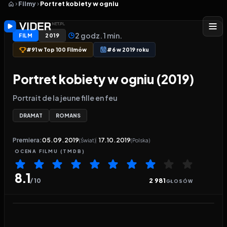
Filmy
Portret kobiety w ogniu
2 godz. 1 min.
FILM
2019
#91 w Top 100 Filmów
#6 w 2019 roku
Portret kobiety w ogniu (2019)
Portrait de la jeune fille en feu
DRAMAT
ROMANS
Premiera:
05.09.2019
17.10.2019
(Świat)
(Polska)
OCENA
FILMU
(TMDB)
8.1
/ 10
2 981
GŁOSÓW
Odtwarzacz wideo:
Portret kobiety w ogniu