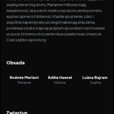
zwykłą hierarchią domu. Marianne i Héloïse mają
świadomość, że powrót matki oraz ukończenie portretu
wyznaczą kres ich bliskości. Każde spojrzenie, szkic i
wspólnie zapamiętany szczegół nabierają znaczenia,
ponieważ sztuka staje się jedynym sposobem zachowania
uczucia, któremu otoczenie nie pozwala trwać otwarcie.
Czas szybko się kończy.
Obsada
Noémie Merlant
Adèle Haenel
Luàna Bajrami
Marianne
Héloïse
Sophie
Zwiastun