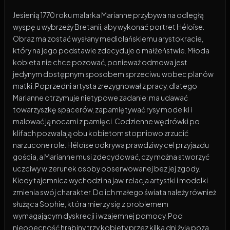
Jesienią 1770 roku malarka Marianne przybywa na odległą
wyspę u wybrzeży Bretanii, aby wykonać portret Héloïse.
Obraz ma zostać wysłany mediolańskiemu arystokracie,
który na jego podstawie zdecyduje o małżeństwie. Młoda
kobieta nie chce pozować, ponieważ odmowa jest
jedynym dostępnym sposobem sprzeciwu wobec planów
matki. Poprzedni artysta zrezygnował z pracy, dlatego
Marianne otrzymuje nietypowe zadanie: ma udawać
towarzyszkę spacerów, zapamiętywać rysy modelki i
malować ją nocami z pamięci. Codzienne wędrówki po
klifach pozwalają obu kobietom stopniowo zrzucić
narzucone role. Héloïse odkrywa prawdziwy cel przyjazdu
gościa, a Marianne musi zdecydować, czy można stworzyć
uczciwy wizerunek osoby obserwowanej bez jej zgody.
Kiedy tajemnica wychodzi na jaw, relacja artystki i modelki
zmienia swój charakter. Do ich małego świata należy również
służąca Sophie, która mierzy się z problemem
wymagającym dyskrecji i wzajemnej pomocy. Pod
nieobecność hrabiny trzy kobiety przez kilka dni żyją poza