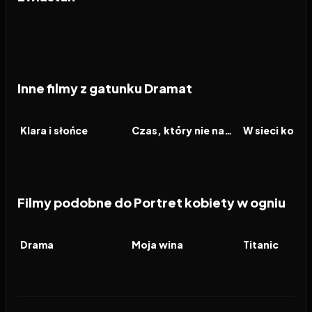
Inne filmy z gatunku Dramat
2026
2026
2026
FILM
FILM
FILM
Klara i słońce
Czas, który nie nadszedł
Filmy podobne do Portret kobiety w ogniu
2026
6.9
2023
7.7
1997
FILM
FILM
FILM
Drama
Moja wina
Titanic