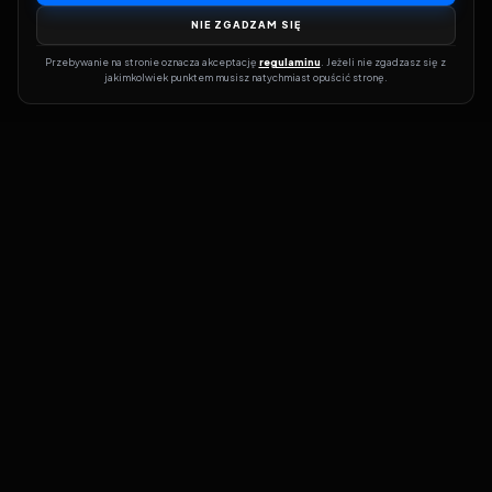
NIE ZGADZAM SIĘ
Przebywanie na stronie oznacza akceptację 
regulaminu
. Jeżeli nie zgadzasz się z 
jakimkolwiek punktem musisz natychmiast opuścić stronę.
Dołącz do grona prawdziwych kinomanów! Vider to Twoja brama
do świata filmów i seriali online. Dzięki wyszukiwarce do której
możesz otrzymać dostęp poprzez naszą stronę zawsze będziesz
wiedział, gdzie znaleźć najnowsze produkcje i gdzie obejrzeć cały
film lub serial online.
Nie trać czasu na przeszukiwanie stron takich jak Zalukaj, Filman,
eKino czy CDA. Z Viderem i wyszukiwarką szybko sprawdzisz
dostępność filmów na najlepszych serwisach VOD, takich jak
Netflix, HBO Max, Disney+ czy Amazon Prime Video. Nasza baza