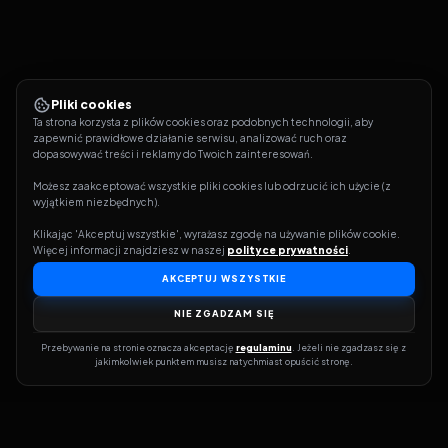
Pliki cookies
Ta strona korzysta z plików cookies oraz podobnych technologii, aby 
zapewnić prawidłowe działanie serwisu, analizować ruch oraz 
dopasowywać treści i reklamy do Twoich zainteresowań.
Możesz zaakceptować wszystkie pliki cookies lub odrzucić ich użycie (z 
wyjątkiem niezbędnych).
Klikając 'Akceptuj wszystkie', wyrażasz zgodę na używanie plików cookie. 
Więcej informacji znajdziesz w naszej 
polityce prywatności
.
AKCEPTUJ WSZYSTKIE
NIE ZGADZAM SIĘ
Przebywanie na stronie oznacza akceptację 
regulaminu
. Jeżeli nie zgadzasz się z 
jakimkolwiek punktem musisz natychmiast opuścić stronę.