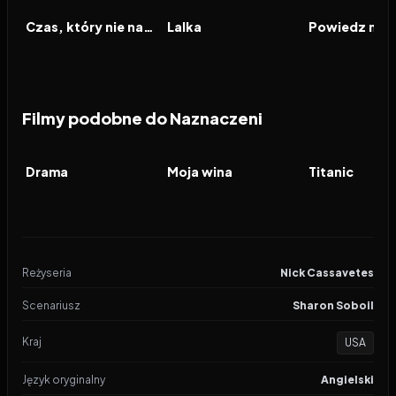
FILM
FILM
FILM
Czas, który nie nadszedł
Lalka
Filmy podobne do Naznaczeni
2026
6.9
2023
7.7
1997
FILM
FILM
FILM
Drama
Moja wina
Titanic
Reżyseria
Nick Cassavetes
Scenariusz
Sharon Soboil
Kraj
USA
Język oryginalny
Angielski