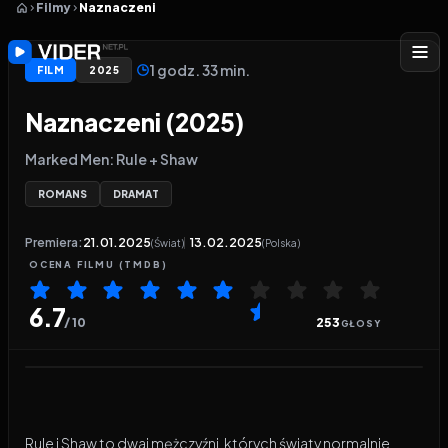
Filmy
Naznaczeni
1 godz. 33 min.
FILM
2025
Naznaczeni (2025)
Marked Men: Rule + Shaw
ROMANS
DRAMAT
Premiera:
21.01.2025
13.02.2025
(Świat)
(Polska)
OCENA
FILMU
(TMDB)
6.7
/ 10
253
GŁOSY
Odtwarzacz wideo:
Naznaczeni
Rule i Shaw to dwaj mężczyźni, których światy normalnie