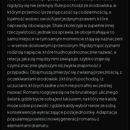
nigdy by się nie zetknęły. Rule pochodzi ze środowiska, w
którym przemoc i przestępczość są codziennością, a
lojalność wobec swoich jest jedynym prawem, które
naprawdę obowiązuje. Shaw z kolei żyje w zupełnie innej
rzeczywistości, jednak los sprawia, że oboje trafiają w to
samo miejsce i w tym samym momencie stają się naznaczeni
— w sensie dosłownym i przenośnym. Między mężczyznami
rodzi się napięcie, które trudno jednoznacznie nazwać, a
relacja, jaka się między nimi zawiązuje, szybko staje się
czymś znacznie głębszym niż zwykła znajomość z
przypadku. Obaj muszą zmierzyć się z własną przeszłością, z
oczekiwaniami środowisk, z których pochodzą, i z
uczuciami, których żadne z nich nie potrafiło wcześniej
nazwać. Romans rozgrywa się na tle brutalnego, ulicznego
świata, gdzie bycie sobą jest luksusem, na który nie każdy
może sobie pozwolić, i gdzie każdy wybór niesie ze sobą
konsekwencje wykraczające poza jednostkę. Adaptacja
popularnej powieści nowej generacji romansu z
elementami dramatu.