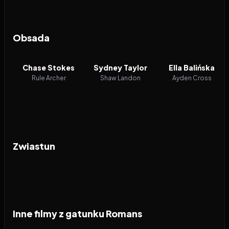
Obsada
Chase Stokes
Sydney Taylor
Ella Balińska
Rule Archer
Shaw Landon
Ayden Cross
Zwiastun
Inne filmy z gatunku Romans
2026
2026
2026