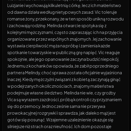
Luizjanie i wychowują kilkuletnią córkę, lecz ich małżeństwo
od dawna działa według nietypowych zasad. Vic toleruje
romanse żony, przekonany, że w ten sposób unikną rozwodu
i zachowają rodzinę. Melinda otwarcie spotyka się z
kolejnymi mężczyznami, często zapraszając ich na przyjęcia
organizowane przez wspólnych znajomych. Jej zachowanie
wystawia cierpliwość męża na próbę i zamienia każde
spotkanie towarzyskie w publiczną grę napięć. Vic reaguje
spokojnie, ale jego opanowanie zaczyna budzić niepokój.
Jednemu z kochanków opowiada, że zabił poprzedniego
partnera Melindy, choć sprawa została oficjalnie wyjaśniona
inaczej. Kiedy mężczyźni związani z kobietą zaczynają ginąć
w podejrzanych okolicznościach, znajomy małżeństwa
podejmuje własne śledztwo. Melinda nie wie, czy groźby
Vica są wyrazem zazdrości, próbą kontroli czy przyznaniem
się do przemocy. Jednocześnie sama nie przerywa
prowokacyjnej rozgrywki i sprawdza, jak daleko mąż jest
gotów się posunąć. Wzajemne uzależnienie okazuje się
silniejsze niż strach oraz nieufność. Ich dom pozostaje