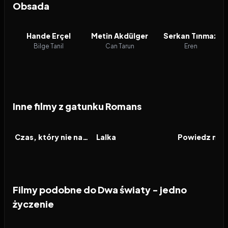
Obsada
Hande Erçel
Metin Akdülger
Serkan Tınmaz
Bilge Tanil
Can Tarun
Eren
Inne filmy z gatunku Romans
2026
2026
2026
FILM
FILM
FILM
Czas, który nie nadszedł
Lalka
Filmy podobne do Dwa światy - jedno
życzenie
2026
6.9
2023
7.7
1997