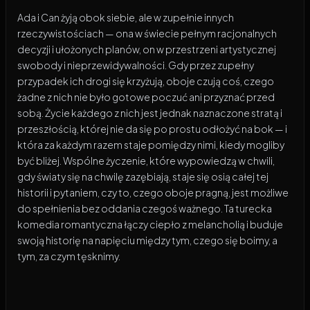
Ada i Can żyją obok siebie, ale w zupełnie innych
rzeczywistościach — ona w świecie pełnym racjonalnych
decyzji i ułożonych planów, on w przestrzeni artystycznej
swobody i nieprzewidywalności. Gdy przez zupełny
przypadek ich drogi się krzyżują, oboje czują coś, czego
żadne z nich nie było gotowe poczuć ani przyznać przed
sobą. Życie każdego z nich jest jednak naznaczone stratą i
przeszłością, której nie da się po prostu odłożyć na bok — i
która za każdym razem staje pomiędzy nimi, kiedy mogliby
być bliżej. Wspólne życzenie, które wypowiedzą w chwili,
gdy światy się na chwilę zazębiają, staje się osią całej tej
historii i pytaniem, czy to, czego oboje pragną, jest możliwe
do spełnienia bez oddania czegoś ważnego. Ta turecka
komedia romantyczna łączy ciepło z melancholią i buduje
swoją historię na napięciu między tym, czego się boimy, a
tym, za czym tęsknimy.