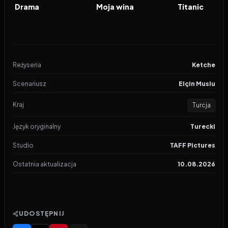
FILM
FILM
FILM
Drama
Moja wina
Titanic
Reżyseria
Ketche
Scenariusz
Elçin Muslu
Kraj
Turcja
Język oryginalny
Turecki
Studio
TAFF Pictures
Ostatnia aktualizacja
10.08.2026
UDOSTĘPNIJ