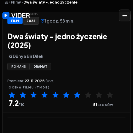
Filmy
Dwa światy - jedno życzenie
1 godz. 58 min.
FILM
2025
Dwa światy - jedno życzenie
(2025)
İki Dünya Bir Dilek
ROMANS
DRAMAT
Premiera:
23.11.2025
(Świat)
OCENA
FILMU
(TMDB)
7.2
/ 10
51
GŁOSÓW
Odtwarzacz wideo:
Dwa światy - jedno życzenie