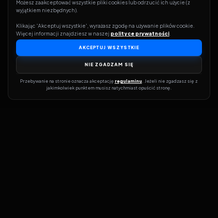
Możesz zaakceptować wszystkie pliki cookies lub odrzucić ich użycie (z 
wyjątkiem niezbędnych).
Klikając 'Akceptuj wszystkie', wyrażasz zgodę na używanie plików cookie. 
Więcej informacji znajdziesz w naszej 
polityce prywatności
.
AKCEPTUJ WSZYSTKIE
NIE ZGADZAM SIĘ
Przebywanie na stronie oznacza akceptację 
regulaminu
. Jeżeli nie zgadzasz się z 
jakimkolwiek punktem musisz natychmiast opuścić stronę.
Dołącz do grona prawdziwych kinomanów! Vider to Twoja brama
do świata filmów i seriali online. Dzięki wyszukiwarce do której
możesz otrzymać dostęp poprzez naszą stronę zawsze będziesz
wiedział, gdzie znaleźć najnowsze produkcje i gdzie obejrzeć cały
film lub serial online.