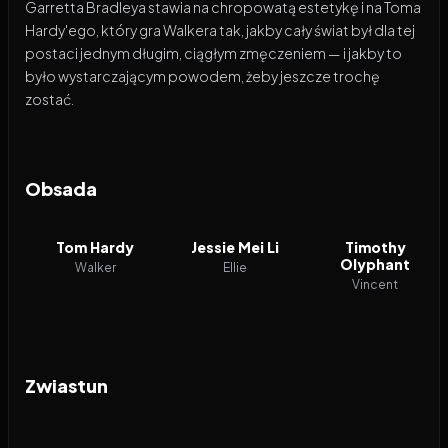
Garretta Bradleya stawia na chropowatą estetykę i na Toma
Hardy'ego, który gra Walkera tak, jakby cały świat był dla tej
postaci jednym długim, ciągłym zmęczeniem — i jakby to
było wystarczającym powodem, żeby jeszcze trochę
zostać.
Obsada
Tom Hardy
Jessie Mei Li
Timothy
Olyphant
Walker
Ellie
Vincent
Zwiastun