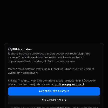
Pliki cookies
Ta strona korzysta z plików cookies oraz podobnych technologii, aby 
zapewnić prawidłowe działanie serwisu, analizować ruch oraz 
dopasowywać treści i reklamy do Twoich zainteresowań.
Możesz zaakceptować wszystkie pliki cookies lub odrzucić ich użycie (z 
wyjątkiem niezbędnych).
Klikając 'Akceptuj wszystkie', wyrażasz zgodę na używanie plików cookie. 
Więcej informacji znajdziesz w naszej 
polityce prywatności
.
AKCEPTUJ WSZYSTKIE
NIE ZGADZAM SIĘ
Przebywanie na stronie oznacza akceptację 
regulaminu
. Jeżeli nie zgadzasz się z 