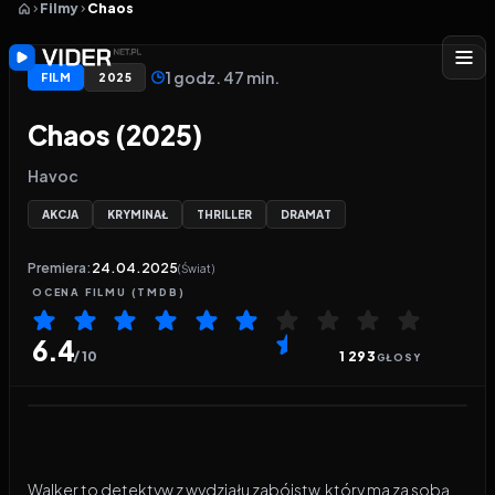
Filmy
Chaos
1 godz. 47 min.
FILM
2025
Chaos (2025)
Havoc
AKCJA
KRYMINAŁ
THRILLER
DRAMAT
Premiera:
24.04.2025
(Świat)
OCENA
FILMU
(TMDB)
6.4
/ 10
1 293
GŁOSY
Odtwarzacz wideo:
Chaos
Walker to detektyw z wydziału zabójstw, który ma za sobą