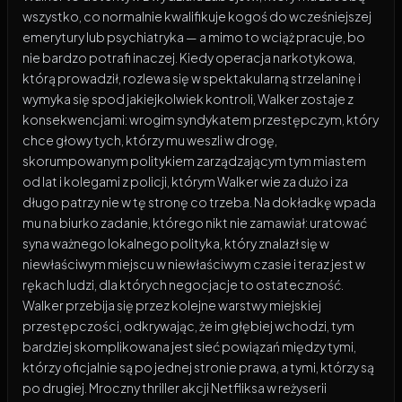
wszystko, co normalnie kwalifikuje kogoś do wcześniejszej
emerytury lub psychiatryka — a mimo to wciąż pracuje, bo
nie bardzo potrafi inaczej. Kiedy operacja narkotykowa,
którą prowadził, rozlewa się w spektakularną strzelaninę i
wymyka się spod jakiejkolwiek kontroli, Walker zostaje z
konsekwencjami: wrogim syndykatem przestępczym, który
chce głowy tych, którzy mu weszli w drogę,
skorumpowanym politykiem zarządzającym tym miastem
od lat i kolegami z policji, którym Walker wie za dużo i za
długo patrzy nie w tę stronę co trzeba. Na dokładkę wpada
mu na biurko zadanie, którego nikt nie zamawiał: uratować
syna ważnego lokalnego polityka, który znalazł się w
niewłaściwym miejscu w niewłaściwym czasie i teraz jest w
rękach ludzi, dla których negocjacje to ostateczność.
Walker przebija się przez kolejne warstwy miejskiej
przestępczości, odkrywając, że im głębiej wchodzi, tym
bardziej skomplikowana jest sieć powiązań między tymi,
którzy oficjalnie są po jednej stronie prawa, a tymi, którzy są
po drugiej. Mroczny thriller akcji Netfliksa w reżyserii