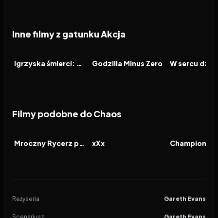
Inne filmy z gatunku Akcja
2026
2026
2026
FILM
FILM
FILM
Igrzyska śmierci: Wschód słońca w dniu dożynek
Godzilla Minus Zero
W sercu dzic
Filmy podobne do Chaos
2012
7.8
2002
6.0
2016
FILM
FILM
FILM
Mroczny Rycerz powstaje
xXx
Reżyseria
Gareth Evans
Scenariusz
Gareth Evans