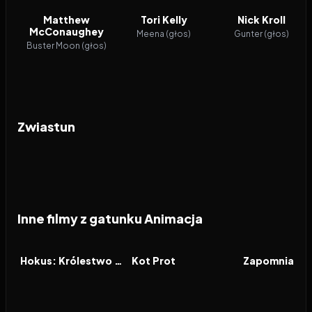
Matthew
Tori Kelly
Nick Kroll
McConaughey
Meena (głos)
Gunter (głos)
Buster Moon (głos)
Zwiastun
Inne filmy z gatunku Animacja
2026
2026
2026
FILM
FILM
FILM
Hokus: Królestwo magii
Kot Prot
Zapomniana 