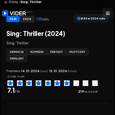
Filmy
Sing: Thriller
11 min.
#40 w 2024 roku
FILM
2024
Sing: Thriller (2024)
Sing: Thriller
ANIMACJA
KOMEDIA
FANTASY
MUZYCZNY
FAMILIJNY
Premiera:
14.10.2024
15.10.2024
(Świat)
(Polska)
OCEŃ
FILM
7.1
/ 10
219
GŁOSÓW
Odtwarzacz wideo:
Sing: Thriller