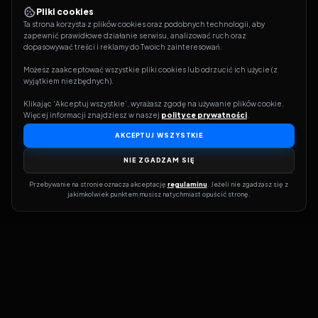
Pliki cookies
Ta strona korzysta z plików cookies oraz podobnych technologii, aby 
zapewnić prawidłowe działanie serwisu, analizować ruch oraz 
dopasowywać treści i reklamy do Twoich zainteresowań.
Możesz zaakceptować wszystkie pliki cookies lub odrzucić ich użycie (z 
wyjątkiem niezbędnych).
Klikając 'Akceptuj wszystkie', wyrażasz zgodę na używanie plików cookie. 
Więcej informacji znajdziesz w naszej 
polityce prywatności
.
AKCEPTUJ WSZYSTKIE
NIE ZGADZAM SIĘ
Przebywanie na stronie oznacza akceptację 
regulaminu
. Jeżeli nie zgadzasz się z 
jakimkolwiek punktem musisz natychmiast opuścić stronę.
Dołącz do grona prawdziwych kinomanów! Vider to Twoja brama