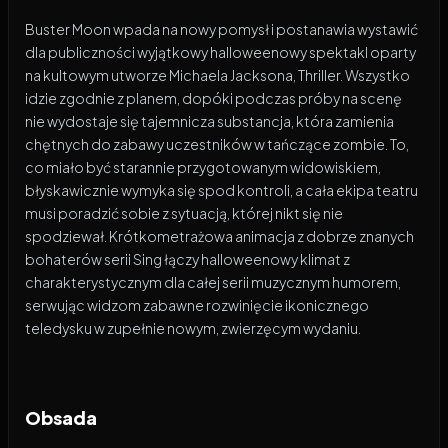
Buster Moon wpada na nowy pomysł i postanawia wystawić
dla publiczności wyjątkowy halloweenowy spektakl oparty
na kultowym utworze Michaela Jacksona, Thriller. Wszystko
idzie zgodnie z planem, dopóki podczas próby na scenę
nie wydostaje się tajemnicza substancja, która zamienia
chętnych do zabawy uczestników w tańczące zombie. To,
co miało być starannie przygotowanym widowiskiem,
błyskawicznie wymyka się spod kontroli, a cała ekipa teatru
musi poradzić sobie z sytuacją, której nikt się nie
spodziewał. Krótkometrażowa animacja z dobrze znanych
bohaterów serii Sing łączy halloweenowy klimat z
charakterystycznym dla całej serii muzycznym humorem,
serwując widzom zabawne rozwinięcie ikonicznego
teledysku w zupełnie nowym, zwierzęcym wydaniu.
Obsada