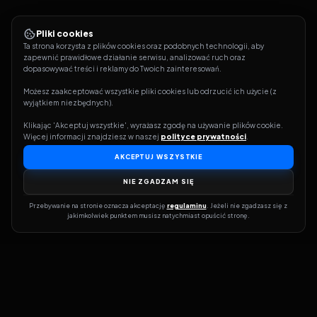
Pliki cookies
Ta strona korzysta z plików cookies oraz podobnych technologii, aby 
zapewnić prawidłowe działanie serwisu, analizować ruch oraz 
dopasowywać treści i reklamy do Twoich zainteresowań.
Możesz zaakceptować wszystkie pliki cookies lub odrzucić ich użycie (z 
wyjątkiem niezbędnych).
Klikając 'Akceptuj wszystkie', wyrażasz zgodę na używanie plików cookie. 
Więcej informacji znajdziesz w naszej 
polityce prywatności
.
AKCEPTUJ WSZYSTKIE
NIE ZGADZAM SIĘ
Przebywanie na stronie oznacza akceptację 
regulaminu
. Jeżeli nie zgadzasz się z 
jakimkolwiek punktem musisz natychmiast opuścić stronę.