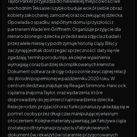
Taylor Parker przyjeżdża do niewielkiej miejscowości we
wschodnim Teksasie i szybko buduje wokół siebie obraz
kobiety zakochanej, zamożnej oraz oczekującej dziecka.
Opowiada o spadku, wspólnym domu i przyszłości z
partnerem Wade'em Griffinem. Organizuje przyjęcie dla
nienarodzonego dziecka, przedstawia zdjęcia z badań i
przez wiele miesięcy podtrzymuje historię ciąży. Bliscy
zaczynają jednak dostrzegać sprzeczności: daty się nie
zgadzają, termin porodu mija, a kolejne wyjaśnienia
wymagają coraz bardziej skomplikowanych kłamstw.
Dokument odtwarza drogę od pozornie zwyczajnej relacji
do zbrodni popełnionej w październiku 2020 roku. W
centrum śledztwa znajduje się Reagan Simmons-Hancock,
ciężarna znajoma Taylor, oraz wydarzenia, które
doprowadziły do jej śmierci i uprowadzenia dziecka.
Relacje rodzin, przyjaciół oraz funkcjonariuszy układają się w
portret osoby przez długi czas manipulującej własnym
otoczeniem. Kolejne materiały ujawniają, jak fałszywa ciąża
została podtrzymana przy użyciu sfabrykowanych
dokumentów, rekwizytów i starannie przygotowanych