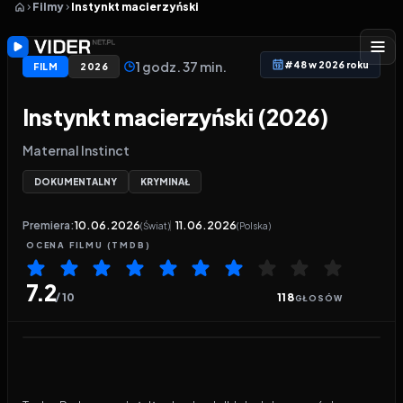
Filmy
Instynkt macierzyński
1 godz. 37 min.
#48 w 2026 roku
FILM
2026
Instynkt macierzyński (2026)
Maternal Instinct
DOKUMENTALNY
KRYMINAŁ
Premiera:
10.06.2026
11.06.2026
(Świat)
(Polska)
OCENA
FILMU
(TMDB)
7.2
/ 10
118
GŁOSÓW
Odtwarzacz wideo:
Instynkt macierzyński