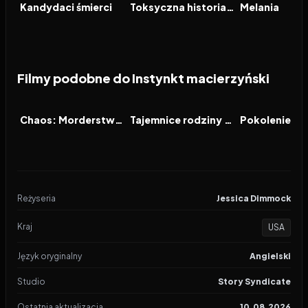
FILM
FILM
FILM
Kandydaci śmierci
Toksyczna historia miłosna
Melania
Filmy podobne do Instynkt macierzyński
2025
6.1
2025
6.9
2025
FILM
FILM
FILM
Chaos: Morderstwa Charlesa Mansona
Tajemnice rodziny Carmanów
Pokolenie ec
Reżyseria
Jessica Dimmock
Kraj
USA
Język oryginalny
Angielski
Studio
Story Syndicate
Ostatnia aktualizacja
10.08.2026