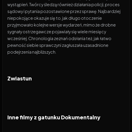
wystąpień. Twórcy śledzą również działania policji, proces
sądowy i pytania pozostawione przez sprawę. Najbardziej
niepokojące okazuje się to, jak długo otoczenie
przyjmowało kolejne wersje wydarzeń, mimo że drobne
sygnały ostrzegawcze pojawiały się wiele miesięcy
wcześniej. Chronologia zeznań odsłania też, jak łatwo
pewność siebie sprawczyni zagłuszała uzasadnione
podejrzenia najbliższych.
Zwiastun
Inne filmy z gatunku Dokumentalny
2026
2026
6.5
2026