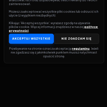
analizować ruch oraz dopasowywać treści i reklamy do Twoich 
zainteresowań.
Możesz zaakceptować wszystkie pliki cookies lub odrzucić ich 
użycie (z wyjątkiem niezbędnych).
Klikając 'Akceptuj wszystkie', wyrażasz zgodę na używanie 
plików cookie. Więcej informacji znajdziesz w naszej 
polityce 
prywatności
.
AKCEPTUJ WSZYSTKIE
NIE ZGADZAM SIĘ
Przebywanie na stronie oznacza akceptację 
regulaminu
. Jeżeli 
nie zgadzasz się z jakimkolwiek punktem musisz natychmiast 
opuścić stronę.
Dołącz do grona prawdziwych
kinomanów! Vider to Twoja brama do