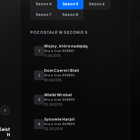
Sezon
4
Sezon
5
Sezon
6
Sezon
7
Sezon
8
POZOSTAŁE W SEZONIE
5
Wojny, które nadejdą
1
Gra o tron
S
05
E
01
11.04.2015
Dom Czerni i Bieli
2
Gra o tron
S
05
E
02
18.04.2015
Wielki Wróbel
3
Gra o tron
S
05
E
03
25.04.2015
Synowie Harpii
4
Gra o tron
S
05
E
04
Keisha Castle-
Brenock O'Connor
Deobia Oparei
02.05.2015
Hughes
Olly
Areo Hotah