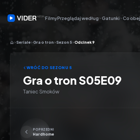
Filmy
Przeglądaj według
Gatunki
Co obej
Seriale
Gra o tron
Sezon 5
Odcinek 9
WRÓĆ DO SEZONU
5
Gra o tron S05E09
Taniec Smoków
Odtwarzacz wideo:
Gra o tron
POPRZEDNI
Hardhome