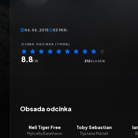
06.06.2015
53 MIN.
OCENA ODCINKA (TMDB)
8.8
/ 10
212
GŁOSÓW
Obsada odcinka
Nell Tiger Free
Toby Sebastian
Ia
Myrcella Baratheon
Trystane Martell
W