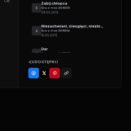
Obara Sand
Zabij chłopca
5
Gra o tron
S
05
E
05
09.05.2015
Niezachwiani, nieugięci, niezłomni
6
Gra o tron
S
05
E
06
16.05.2015
Dar
7
Gra o tron
S
05
E
07
23.05.2015
UDOSTĘPNIJ
Hardhome
8
Gra o tron
S
05
E
08
30.05.2015
Taniec Smoków
9
Gra o tron
S
05
E
09
06.06.2015
Miłosierdzie Matki
10
Gra o tron
S
05
E
10
13.06.2015