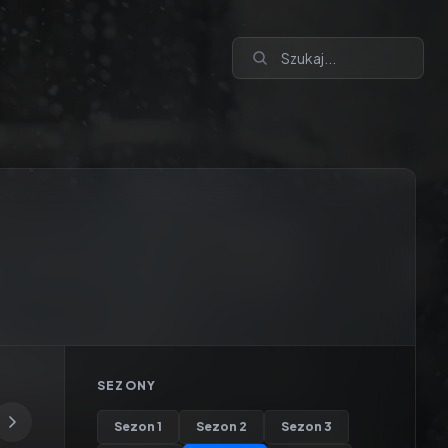
SEZONY
Sezon
1
Sezon
2
Sezon
3