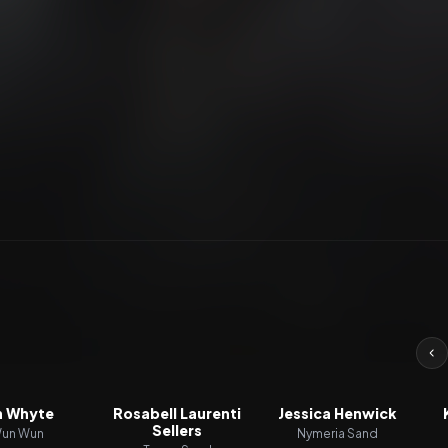
n Whyte
Rosabell Laurenti
Jessica Henwick
Sellers
un Wun
Nymeria Sand