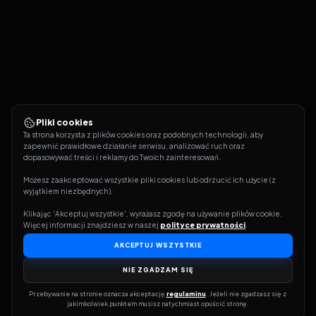
Pliki cookies
Ta strona korzysta z plików cookies oraz podobnych technologii, aby 
zapewnić prawidłowe działanie serwisu, analizować ruch oraz 
dopasowywać treści i reklamy do Twoich zainteresowań.
Możesz zaakceptować wszystkie pliki cookies lub odrzucić ich użycie (z 
wyjątkiem niezbędnych).
Klikając 'Akceptuj wszystkie', wyrażasz zgodę na używanie plików cookie. 
Więcej informacji znajdziesz w naszej 
polityce prywatności
.
AKCEPTUJ WSZYSTKIE
NIE ZGADZAM SIĘ
Przebywanie na stronie oznacza akceptację 
regulaminu
. Jeżeli nie zgadzasz się z 
jakimkolwiek punktem musisz natychmiast opuścić stronę.