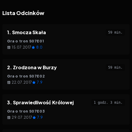
Lista Odcinków
1
.
Smocza Skała
59 min.
Gra o tron
S
07
E
01
15.07.2017
8.0
2
.
Zrodzona w Burzy
59 min.
Gra o tron
S
07
E
02
22.07.2017
7.9
3
.
Sprawiedliwość Królowej
1 godz. 3 min.
Gra o tron
S
07
E
03
29.07.2017
7.9