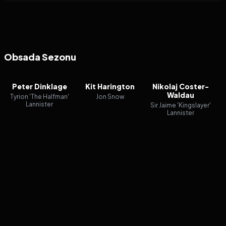
Obsada Sezonu
Peter Dinklage
Kit Harington
Nikolaj Coster-
Waldau
Tyrion 'The Halfman'
Jon Snow
Lannister
Sir Jaime 'Kingslayer'
Lannister