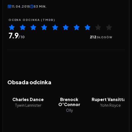
11.04.2015
53 MIN.
OCENA ODCINKA (TMDB)
7.9
/ 10
212
GŁOSÓW
Obsada odcinka
Charles Dance
Brenock
Rupert Vansittart
O'Connor
Tywin Lannister
Yohn Royce
Olly