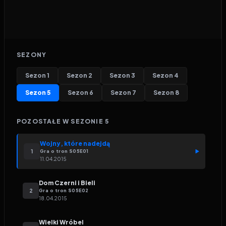
SEZONY
Sezon
1
Sezon
2
Sezon
3
Sezon
4
Sezon
5
Sezon
6
Sezon
7
Sezon
8
POZOSTAŁE W SEZONIE
5
Wojny, które nadejdą
1
Gra o tron
S
05
E
01
11.04.2015
Dom Czerni i Bieli
2
Gra o tron
S
05
E
02
18.04.2015
Wielki Wróbel