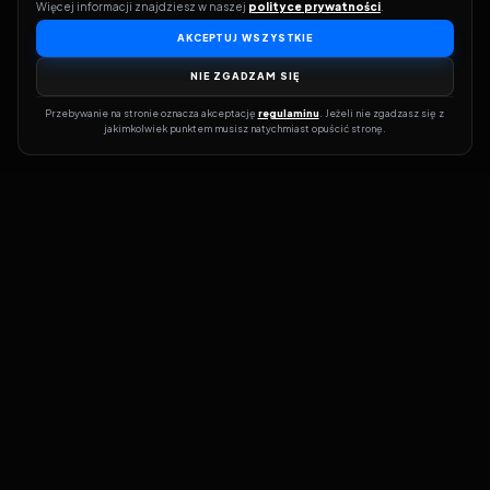
Więcej informacji znajdziesz w naszej 
polityce prywatności
.
AKCEPTUJ WSZYSTKIE
NIE ZGADZAM SIĘ
Przebywanie na stronie oznacza akceptację 
regulaminu
. Jeżeli nie zgadzasz się z 
jakimkolwiek punktem musisz natychmiast opuścić stronę.
Dołącz do grona prawdziwych kinomanów! Vider to Twoja brama
do świata filmów i seriali online. Dzięki wyszukiwarce do której
możesz otrzymać dostęp poprzez naszą stronę zawsze będziesz
wiedział, gdzie znaleźć najnowsze produkcje i gdzie obejrzeć cały
film lub serial online.
Nie trać czasu na przeszukiwanie stron takich jak Zalukaj, Filman,
eKino czy CDA. Z Viderem i wyszukiwarką szybko sprawdzisz