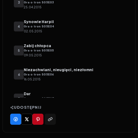
3
Gra o tron
S
05
E
03
25.04.2015
Synowie Harpii
4
Gra o tron
S
05
E
04
02.05.2015
Zabij chłopca
5
Gra o tron
S
05
E
05
09.05.2015
Niezachwiani, nieugięci, niezłomni
6
Gra o tron
S
05
E
06
16.05.2015
Dar
7
Gra o tron
S
05
E
07
23.05.2015
UDOSTĘPNIJ
Hardhome
8
Gra o tron
S
05
E
08
30.05.2015