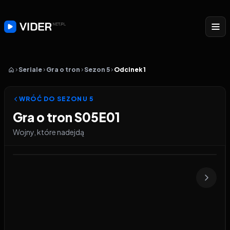
Seriale
Gra o tron
Sezon 5
Odcinek 1
WRÓĆ DO SEZONU
5
Gra o tron S05E01
Wojny, które nadejdą
Odtwarzacz wideo:
Gra o tron