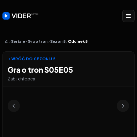
Seriale
Gra o tron
Sezon 5
Odcinek 5
WRÓĆ DO SEZONU
5
Gra o tron S05E05
Zabij chłopca
Odtwarzacz wideo:
Gra o tron