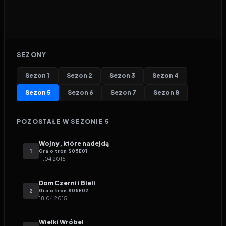
SEZONY
Sezon
1
Sezon
2
Sezon
3
Sezon
4
Sezon
5
Sezon
6
Sezon
7
Sezon
8
POZOSTAŁE W SEZONIE
5
Wojny, które nadejdą
1
Gra o tron
S
05
E
01
11.04.2015
Dom Czerni i Bieli
2
Gra o tron
S
05
E
02
18.04.2015
Wielki Wróbel