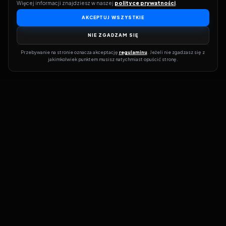
Więcej informacji znajdziesz w naszej 
polityce prywatności
.
AKCEPTUJ WSZYSTKIE
NIE ZGADZAM SIĘ
Przebywanie na stronie oznacza akceptację 
regulaminu
. Jeżeli nie zgadzasz się z 
jakimkolwiek punktem musisz natychmiast opuścić stronę.
Dołącz do grona prawdziwych kinomanów! Vider to Twoja brama
do świata filmów i seriali online. Dzięki wyszukiwarce do której
możesz otrzymać dostęp poprzez naszą stronę zawsze będziesz
wiedział, gdzie znaleźć najnowsze produkcje i gdzie obejrzeć cały
film lub serial online.
Nie trać czasu na przeszukiwanie stron takich jak Zalukaj, Filman,
eKino czy CDA. Z Viderem i wyszukiwarką szybko sprawdzisz