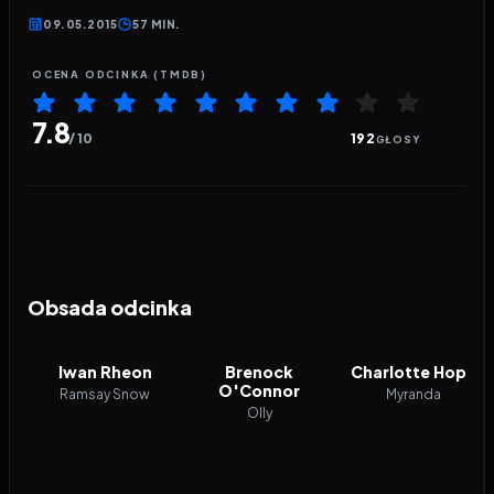
09.05.2015
57 MIN.
OCENA ODCINKA (TMDB)
7.8
/ 10
192
GŁOSY
Obsada odcinka
Iwan Rheon
Brenock
Charlotte Hope
O'Connor
Ramsay Snow
Myranda
Olly