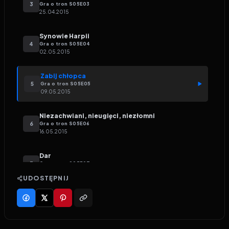
3
Gra o tron
S
05
E
03
25.04.2015
Synowie Harpii
4
Gra o tron
S
05
E
04
02.05.2015
Zabij chłopca
5
Gra o tron
S
05
E
05
09.05.2015
Niezachwiani, nieugięci, niezłomni
6
Gra o tron
S
05
E
06
16.05.2015
Dar
7
Gra o tron
S
05
E
07
23.05.2015
UDOSTĘPNIJ
Hardhome
8
Gra o tron
S
05
E
08
30.05.2015