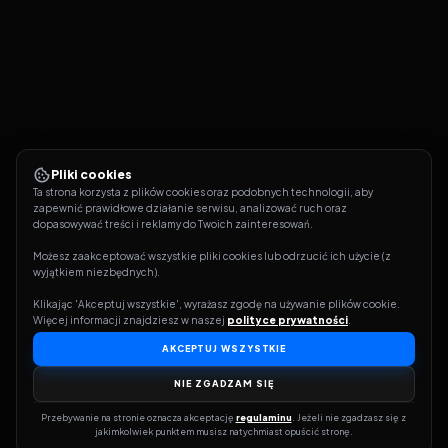
Pliki cookies
Ta strona korzysta z plików cookies oraz podobnych technologii, aby 
zapewnić prawidłowe działanie serwisu, analizować ruch oraz 
dopasowywać treści i reklamy do Twoich zainteresowań.
Możesz zaakceptować wszystkie pliki cookies lub odrzucić ich użycie (z 
wyjątkiem niezbędnych).
Klikając 'Akceptuj wszystkie', wyrażasz zgodę na używanie plików cookie. 
Więcej informacji znajdziesz w naszej 
polityce prywatności
.
AKCEPTUJ WSZYSTKIE
NIE ZGADZAM SIĘ
Przebywanie na stronie oznacza akceptację 
regulaminu
. Jeżeli nie zgadzasz się z 
jakimkolwiek punktem musisz natychmiast opuścić stronę.