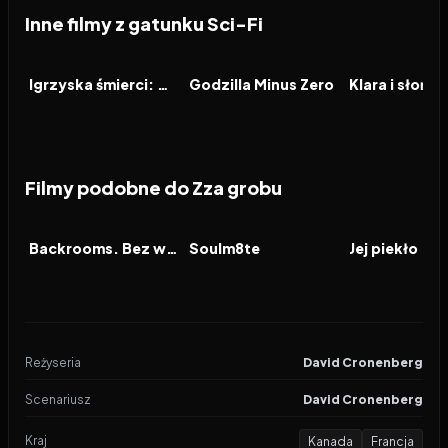
Inne filmy z gatunku Sci-Fi
2026
2026
2026
FILM
FILM
FILM
Igrzyska śmierci: Wschód słońca w dniu dożynek
Godzilla Minus Zero
Klara i słońce
Filmy podobne do Zza grobu
2026
7.1
2026
6.6
2026
FILM
FILM
FILM
Backrooms. Bez wyjścia
Soulm8te
Jej piekło
Reżyseria
David Cronenberg
Scenariusz
David Cronenberg
Kraj
Kanada
Francja