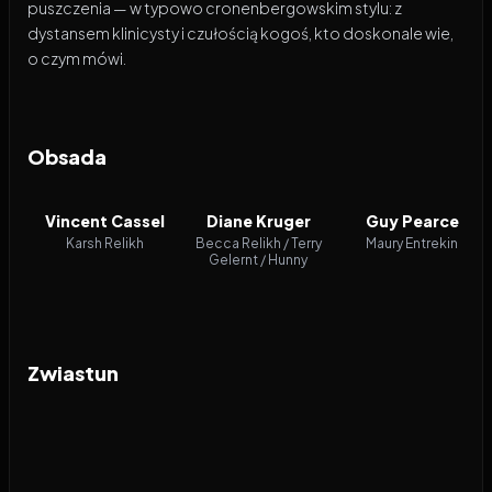
puszczenia — w typowo cronenbergowskim stylu: z
dystansem klinicysty i czułością kogoś, kto doskonale wie,
o czym mówi.
Obsada
Vincent Cassel
Diane Kruger
Guy Pearce
Karsh Relikh
Becca Relikh / Terry
Maury Entrekin
Gelernt / Hunny
Zwiastun