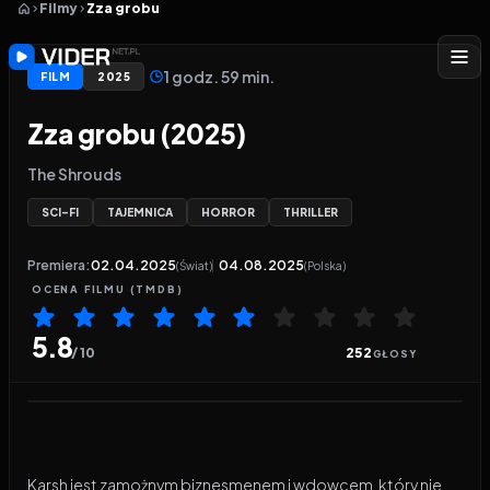
Filmy
Zza grobu
1 godz. 59 min.
FILM
2025
Zza grobu (2025)
The Shrouds
SCI-FI
TAJEMNICA
HORROR
THRILLER
Premiera:
02.04.2025
04.08.2025
(Świat)
(Polska)
OCENA
FILMU
(TMDB)
5.8
/ 10
252
GŁOSY
Odtwarzacz wideo:
Zza grobu
Karsh jest zamożnym biznesmenem i wdowcem, który nie