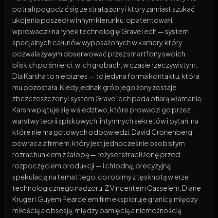
potrafi pogodzić się ze stratą żony i który zamiast szukać
ukojenia poszedł w innym kierunku: opatentował i
wprowadził na rynek technologię GraveTech — system
specjalnych całunów wyposażonych w kamery, który
pozwala żywym obserwować przez smartfony swoich
bliskich po śmierci, w ich grobach, w czasie rzeczywistym.
Dla Karsha to nie biznes — to jedyna forma kontaktu, która
mu pozostała. Kiedy jednak grób jego żony zostaje
zbezczeszczony i system GraveTech pada ofiarą włamania,
Karsh wplątuje się w śledztwo, które prowadzi go przez
warstwy teorii spiskowych, intymnych sekretów i pytań, na
które nie ma gotowych odpowiedzi. David Cronenberg
powraca z filmem, który jest jednocześnie osobistym
rozrachunkiem z żałobą — reżyser stracił żonę przed
rozpoczęciem produkcji — i chłodną, precyzyjną
spekulacją na temat tego, co robimy z tęsknotą w erze
technologicznego nadzoru. Z Vincentem Casselem, Diane
Kruger i Guyem Pearce'em film eksploruje granicę między
miłością a obsesją, między pamięcią a niemożnością