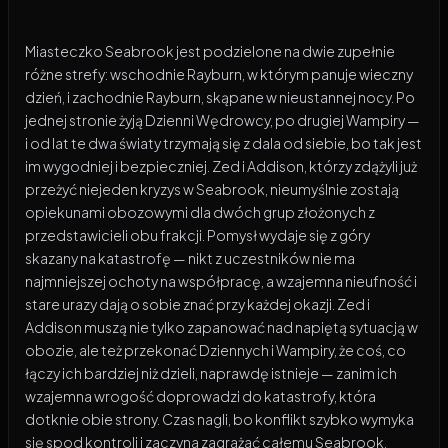
Miasteczko Seabrook jest podzielone na dwie zupełnie
różne strefy: wschodnie Rayburn, w którym panuje wieczny
dzień, i zachodnie Rayburn, skąpane w nieustannej nocy. Po
jednej stronie żyją Dzienni Wędrowcy, po drugiej Wampiry —
i od lat te dwa światy trzymają się z dala od siebie, bo tak jest
im wygodniej i bezpieczniej. Zed i Addison, którzy zdążyli już
przeżyć niejeden kryzys w Seabrook, nieumyślnie zostają
opiekunami obozowymi dla dwóch grup złożonych z
przedstawicieli obu frakcji. Pomysł wydaje się z góry
skazany na katastrofę — nikt z uczestników nie ma
najmniejszej ochoty na współpracę, a wzajemna nieufność i
stare urazy dają o sobie znać przy każdej okazji. Zed i
Addison muszą nie tylko zapanować nad napiętą sytuacją w
obozie, ale też przekonać Dziennych i Wampiry, że coś, co
łączy ich bardziej niż dzieli, naprawdę istnieje — zanim ich
wzajemna wrogość doprowadzi do katastrofy, która
dotknie obie strony. Czas nagli, bo konflikt szybko wymyka
się spod kontroli i zaczyna zagrażać całemu Seabrook.