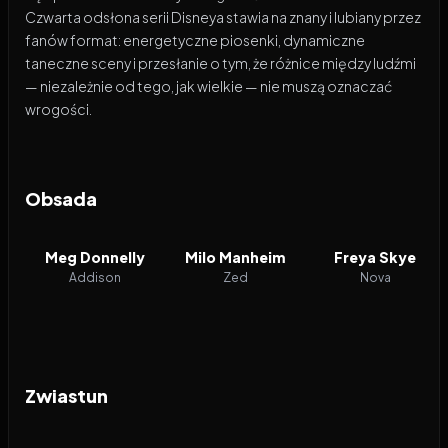
Czwarta odsłona serii Disneya stawia na znany i lubiany przez
fanów format: energetyczne piosenki, dynamiczne
taneczne sceny i przesłanie o tym, że różnice między ludźmi
— niezależnie od tego, jak wielkie — nie muszą oznaczać
wrogości.
Obsada
Meg Donnelly
Milo Manheim
Freya Skye
Addison
Zed
Nova
Zwiastun