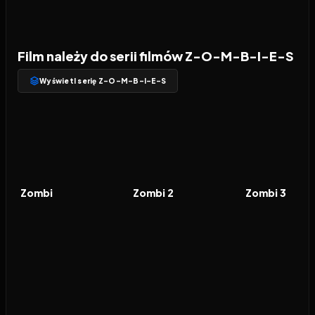
Film należy do serii filmów Z-O-M-B-I-E-S
Wyświetl serię Z-O-M-B-I-E-S
2018
7.3
2020
7.5
2022
FILM
FILM
FILM
Zombi
Zombi 2
Zombi 3