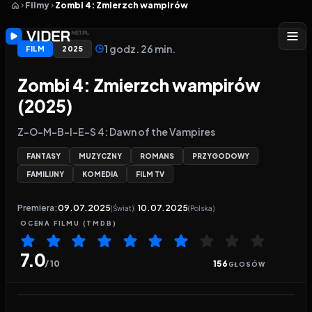
Filmy
Zombi 4: Zmierzch wampirów
1 godz. 26 min.
FILM
2025
Zombi 4: Zmierzch wampirów
(2025)
Z-O-M-B-I-E-S 4: Dawn of the Vampires
FANTASY
MUZYCZNY
ROMANS
PRZYGODOWY
FAMILIJNY
KOMEDIA
FILM TV
Premiera:
09.07.2025
10.07.2025
(Świat)
(Polska)
OCENA
FILMU
(TMDB)
7.0
/ 10
156
GŁOSÓW
Odtwarzacz wideo:
Zombi 4: Zmierzch wampirów