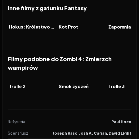
Inne filmy z gatunku Fantasy
2026
2026
2026
FILM
FILM
FILM
Hokus: Królestwo magii
Kot Prot
Zapomniana 
Filmy podobne do Zombi 4: Zmierzch
wampirów
2020
7.2
2021
7.8
2023
FILM
FILM
FILM
Trolle 2
Smok życzeń
Trolle 3
Reżyseria
Paul Hoen
Scenariusz
Joseph Raso
,
Josh A. Cagan
,
David Light