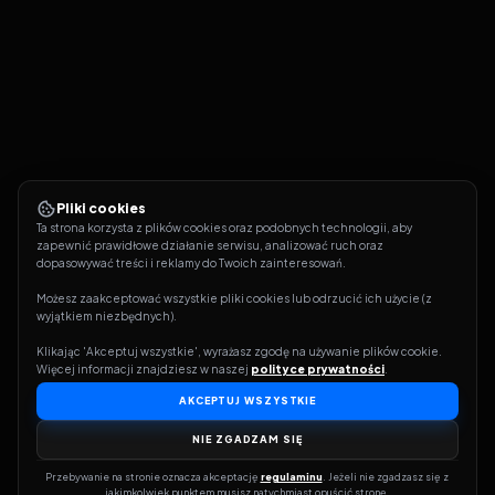
Pliki cookies
Ta strona korzysta z plików cookies oraz podobnych technologii, aby 
zapewnić prawidłowe działanie serwisu, analizować ruch oraz 
dopasowywać treści i reklamy do Twoich zainteresowań.
Możesz zaakceptować wszystkie pliki cookies lub odrzucić ich użycie (z 
wyjątkiem niezbędnych).
Klikając 'Akceptuj wszystkie', wyrażasz zgodę na używanie plików cookie. 
Więcej informacji znajdziesz w naszej 
polityce prywatności
.
AKCEPTUJ WSZYSTKIE
NIE ZGADZAM SIĘ
Przebywanie na stronie oznacza akceptację 
regulaminu
. Jeżeli nie zgadzasz się z 
jakimkolwiek punktem musisz natychmiast opuścić stronę.