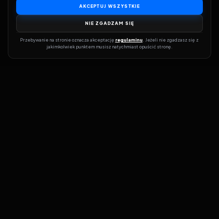
AKCEPTUJ WSZYSTKIE
NIE ZGADZAM SIĘ
Przebywanie na stronie oznacza akceptację 
regulaminu
. Jeżeli nie zgadzasz się z 
jakimkolwiek punktem musisz natychmiast opuścić stronę.
Dołącz do grona prawdziwych kinomanów! Vider to Twoja brama
do świata filmów i seriali online. Dzięki wyszukiwarce do której
możesz otrzymać dostęp poprzez naszą stronę zawsze będziesz
wiedział, gdzie znaleźć najnowsze produkcje i gdzie obejrzeć cały
film lub serial online.
Nie trać czasu na przeszukiwanie stron takich jak Zalukaj, Filman,
eKino czy CDA. Z Viderem i wyszukiwarką szybko sprawdzisz
dostępność filmów na najlepszych serwisach VOD, takich jak