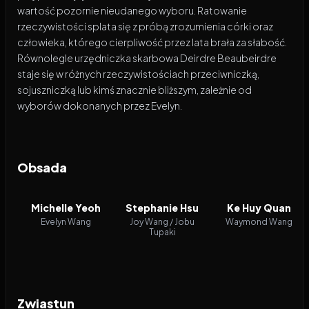
wartość pozornie nieudanego wyboru. Ratowanie
rzeczywistości splata się z próbą zrozumienia córki oraz
człowieka, którego cierpliwość przez lata brała za słabość.
Równolegle urzędniczka skarbowa Deirdre Beaubeirdre
staje się w różnych rzeczywistościach przeciwniczką,
sojuszniczką lub kimś znacznie bliższym, zależnie od
wyborów dokonanych przez Evelyn.
Obsada
Michelle Yeoh
Stephanie Hsu
Ke Huy Quan
Evelyn Wang
Joy Wang / Jobu
Waymond Wang
Tupaki
Zwiastun