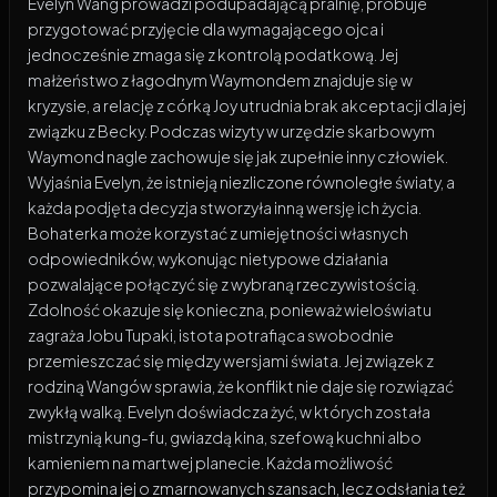
Evelyn Wang prowadzi podupadającą pralnię, próbuje
przygotować przyjęcie dla wymagającego ojca i
jednocześnie zmaga się z kontrolą podatkową. Jej
małżeństwo z łagodnym Waymondem znajduje się w
kryzysie, a relację z córką Joy utrudnia brak akceptacji dla jej
związku z Becky. Podczas wizyty w urzędzie skarbowym
Waymond nagle zachowuje się jak zupełnie inny człowiek.
Wyjaśnia Evelyn, że istnieją niezliczone równoległe światy, a
każda podjęta decyzja stworzyła inną wersję ich życia.
Bohaterka może korzystać z umiejętności własnych
odpowiedników, wykonując nietypowe działania
pozwalające połączyć się z wybraną rzeczywistością.
Zdolność okazuje się konieczna, ponieważ wieloświatu
zagraża Jobu Tupaki, istota potrafiąca swobodnie
przemieszczać się między wersjami świata. Jej związek z
rodziną Wangów sprawia, że konflikt nie daje się rozwiązać
zwykłą walką. Evelyn doświadcza żyć, w których została
mistrzynią kung-fu, gwiazdą kina, szefową kuchni albo
kamieniem na martwej planecie. Każda możliwość
przypomina jej o zmarnowanych szansach, lecz odsłania też