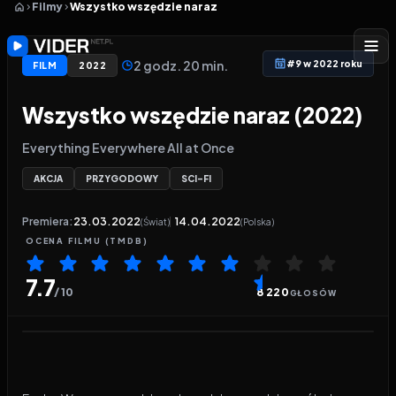
Filmy
Wszystko wszędzie naraz
2 godz. 20 min.
#9 w 2022 roku
FILM
2022
Wszystko wszędzie naraz (2022)
Everything Everywhere All at Once
AKCJA
PRZYGODOWY
SCI-FI
Premiera:
23.03.2022
14.04.2022
(Świat)
(Polska)
OCENA
FILMU
(TMDB)
7.7
/ 10
8 220
GŁOSÓW
Odtwarzacz wideo:
Wszystko wszędzie naraz