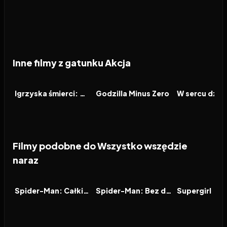
Inne filmy z gatunku Akcja
2026
2026
2026
FILM
FILM
FILM
Igrzyska śmierci: Wschód słońca w dniu dożynek
Godzilla Minus Zero
W sercu dzic
Filmy podobne do Wszystko wszędzie
naraz
2026
7.9
2021
7.9
2026
FILM
FILM
FILM
Spider-Man: Całkiem nowy dzień
Spider-Man: Bez drogi do domu
Supergirl